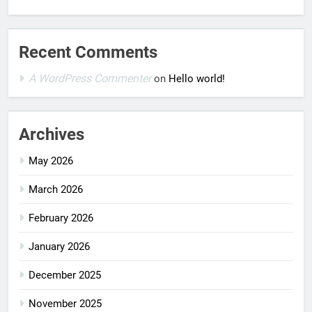
Recent Comments
A WordPress Commenter
on
Hello world!
Archives
May 2026
March 2026
February 2026
January 2026
December 2025
November 2025