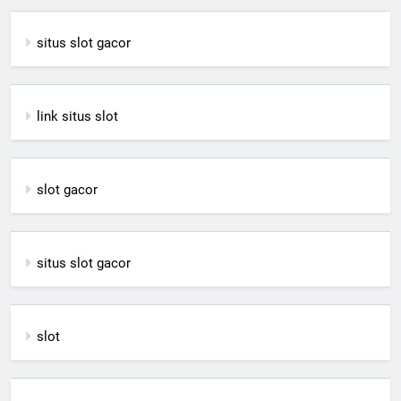
situs slot gacor
link situs slot
slot gacor
situs slot gacor
slot