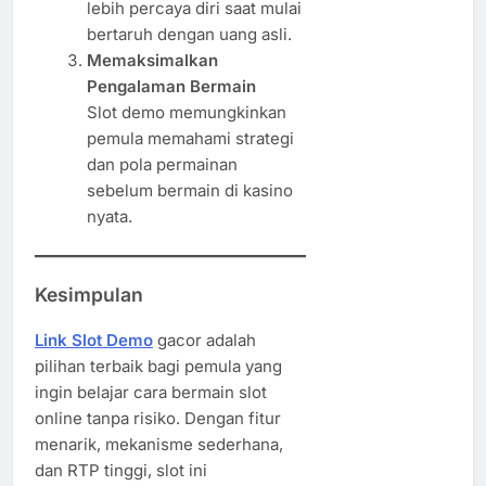
lebih percaya diri saat mulai
bertaruh dengan uang asli.
Memaksimalkan
Pengalaman Bermain
Slot demo memungkinkan
pemula memahami strategi
dan pola permainan
sebelum bermain di kasino
nyata.
Kesimpulan
Link Slot Demo
gacor adalah
pilihan terbaik bagi pemula yang
ingin belajar cara bermain slot
online tanpa risiko. Dengan fitur
menarik, mekanisme sederhana,
dan RTP tinggi, slot ini