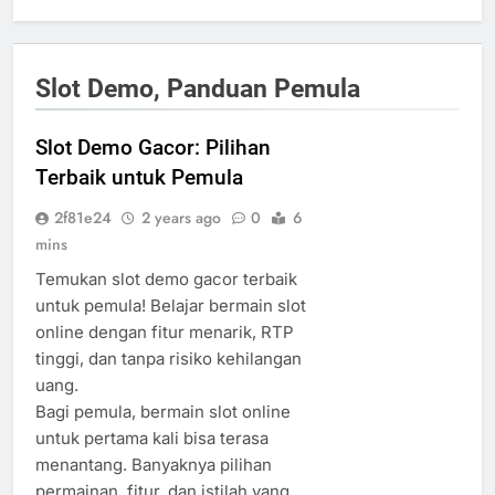
Slot Demo, Panduan Pemula
Slot Demo Gacor: Pilihan
Terbaik untuk Pemula
2f81e24
2 years ago
0
6
mins
Temukan slot demo gacor terbaik
untuk pemula! Belajar bermain slot
online dengan fitur menarik, RTP
tinggi, dan tanpa risiko kehilangan
uang.
Bagi pemula, bermain slot online
untuk pertama kali bisa terasa
menantang. Banyaknya pilihan
permainan, fitur, dan istilah yang