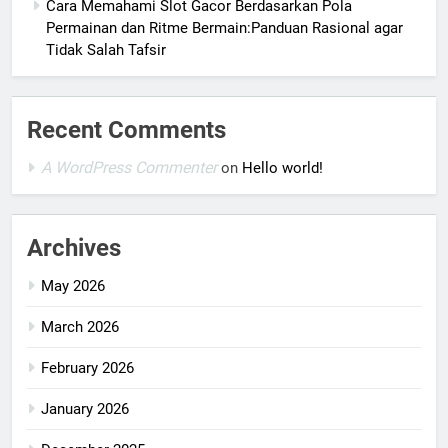
Cara Memahami Slot Gacor Berdasarkan Pola
Permainan dan Ritme Bermain:Panduan Rasional agar
Tidak Salah Tafsir
Recent Comments
A WordPress Commenter
on
Hello world!
Archives
May 2026
March 2026
February 2026
January 2026