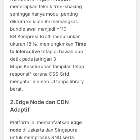
menerapkan teknik tree-shaking
sehingga hanya modul penting
dikirim ke klien.Ini memangkas
bundle awal menjadi ±110
KB.Kompresi Brotli menurunkan
ukuran 18 %, memungkinkan
Time
to Interactive
tetap di bawah dua
detik pada jaringan 3
Mbps.Keseluruhan tampilan tetap
responsif karena CSS Grid
mengatur elemen UI tanpa library
berat.
2.Edge Node dan CDN
Adaptif
Platform ini memanfaatkan
edge
node
di Jakarta dan Singapura
untuk memproses RNG serta