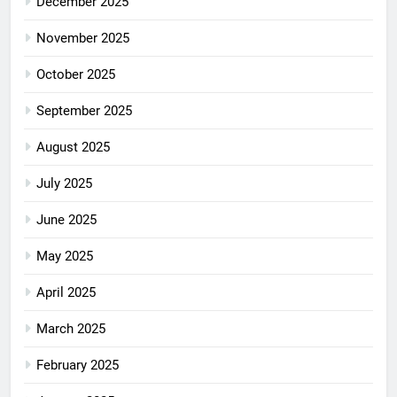
December 2025
November 2025
October 2025
September 2025
August 2025
July 2025
June 2025
May 2025
April 2025
March 2025
February 2025