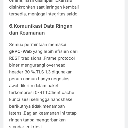
offline, hasil disimpan lokal lalu
disinkronkan saat jaringan kembali
tersedia, menjaga integritas saldo.
6.Komunikasi Data Ringan
dan Keamanan
Semua permintaan memakai
gRPC-Web
yang lebih efisien dari
REST tradisional.Frame protocol
biner mengurangi overhead
header 30 %.TLS 1.3 digunakan
penuh namun hanya negosiasi
awal dikirim dalam paket
terkompresi 0-RTT.Client cache
kunci sesi sehingga handshake
berikutnya tidak menambah
latensi.Bagian keamanan ini tetap
ringan tanpa mengorbankan
standar enkripsi.