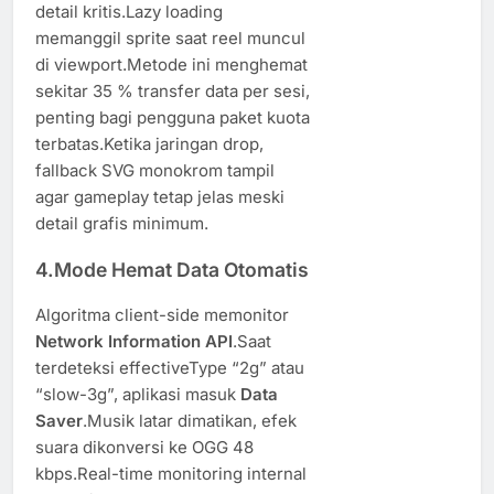
detail kritis.Lazy loading
memanggil sprite saat reel muncul
di viewport.Metode ini menghemat
sekitar 35 % transfer data per sesi,
penting bagi pengguna paket kuota
terbatas.Ketika jaringan drop,
fallback SVG monokrom tampil
agar gameplay tetap jelas meski
detail grafis minimum.
4.Mode Hemat Data Otomatis
Algoritma client-side memonitor
Network Information API
.Saat
terdeteksi effectiveType “2g” atau
“slow-3g”, aplikasi masuk
Data
Saver
.Musik latar dimatikan, efek
suara dikonversi ke OGG 48
kbps.Real-time monitoring internal