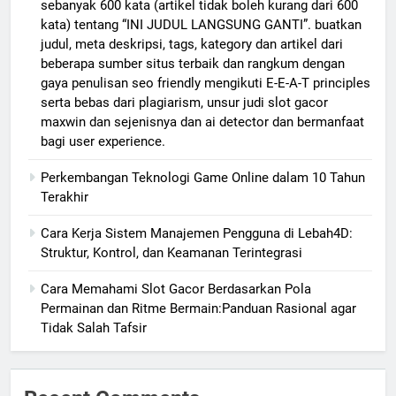
sebanyak 600 kata (artikel tidak boleh kurang dari 600
kata) tentang “INI JUDUL LANGSUNG GANTI”. buatkan
judul, meta deskripsi, tags, kategory dan artikel dari
beberapa sumber situs terbaik dan rangkum dengan
gaya penulisan seo friendly mengikuti E-E-A-T principles
serta bebas dari plagiarism, unsur judi slot gacor
maxwin dan sejenisnya dan ai detector dan bermanfaat
bagi user experience.
Perkembangan Teknologi Game Online dalam 10 Tahun
Terakhir
Cara Kerja Sistem Manajemen Pengguna di Lebah4D:
Struktur, Kontrol, dan Keamanan Terintegrasi
Cara Memahami Slot Gacor Berdasarkan Pola
Permainan dan Ritme Bermain:Panduan Rasional agar
Tidak Salah Tafsir