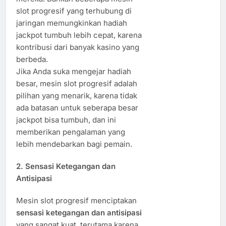
slot progresif yang terhubung di
jaringan memungkinkan hadiah
jackpot tumbuh lebih cepat, karena
kontribusi dari banyak kasino yang
berbeda.
Jika Anda suka mengejar hadiah
besar, mesin slot progresif adalah
pilihan yang menarik, karena tidak
ada batasan untuk seberapa besar
jackpot bisa tumbuh, dan ini
memberikan pengalaman yang
lebih mendebarkan bagi pemain.
2.
Sensasi Ketegangan dan
Antisipasi
Mesin slot progresif menciptakan
sensasi ketegangan dan antisipasi
yang sangat kuat, terutama karena