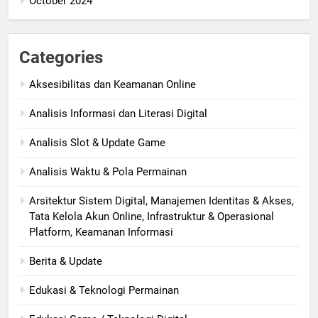
October 2024
Categories
Aksesibilitas dan Keamanan Online
Analisis Informasi dan Literasi Digital
Analisis Slot & Update Game
Analisis Waktu & Pola Permainan
Arsitektur Sistem Digital, Manajemen Identitas & Akses,
Tata Kelola Akun Online, Infrastruktur & Operasional
Platform, Keamanan Informasi
Berita & Update
Edukasi & Teknologi Permainan