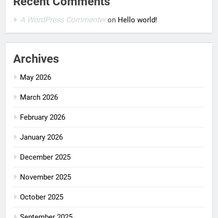
Recent Comments
A WordPress Commenter
on
Hello world!
Archives
May 2026
March 2026
February 2026
January 2026
December 2025
November 2025
October 2025
September 2025