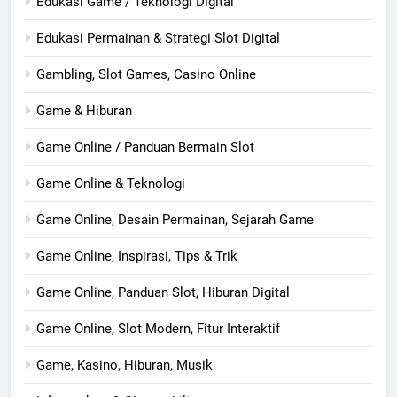
Edukasi Game / Teknologi Digital
Edukasi Permainan & Strategi Slot Digital
Gambling, Slot Games, Casino Online
Game & Hiburan
Game Online / Panduan Bermain Slot
Game Online & Teknologi
Game Online, Desain Permainan, Sejarah Game
Game Online, Inspirasi, Tips & Trik
Game Online, Panduan Slot, Hiburan Digital
Game Online, Slot Modern, Fitur Interaktif
Game, Kasino, Hiburan, Musik