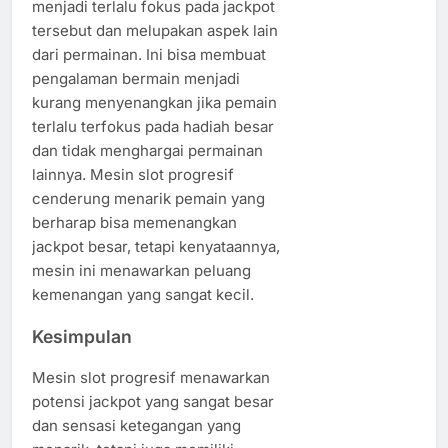
menjadi terlalu fokus pada jackpot
tersebut dan melupakan aspek lain
dari permainan. Ini bisa membuat
pengalaman bermain menjadi
kurang menyenangkan jika pemain
terlalu terfokus pada hadiah besar
dan tidak menghargai permainan
lainnya. Mesin slot progresif
cenderung menarik pemain yang
berharap bisa memenangkan
jackpot besar, tetapi kenyataannya,
mesin ini menawarkan peluang
kemenangan yang sangat kecil.
Kesimpulan
Mesin slot progresif menawarkan
potensi jackpot yang sangat besar
dan sensasi ketegangan yang