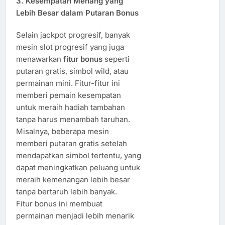
3.
Kesempatan Menang yang
Lebih Besar dalam Putaran Bonus
Selain jackpot progresif, banyak
mesin slot progresif yang juga
menawarkan
fitur bonus
seperti
putaran gratis, simbol wild, atau
permainan mini. Fitur-fitur ini
memberi pemain kesempatan
untuk meraih hadiah tambahan
tanpa harus menambah taruhan.
Misalnya, beberapa mesin
memberi putaran gratis setelah
mendapatkan simbol tertentu, yang
dapat meningkatkan peluang untuk
meraih kemenangan lebih besar
tanpa bertaruh lebih banyak.
Fitur bonus ini membuat
permainan menjadi lebih menarik