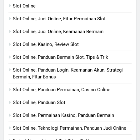
Slot Online
Slot Online, Judi Online, Fitur Permainan Slot
Slot Online, Judi Online, Keamanan Bermain
Slot Online, Kasino, Review Slot
Slot Online, Panduan Bermain Slot, Tips & Trik
Slot Online, Panduan Login, Keamanan Akun, Strategi
Bermain, Fitur Bonus
Slot Online, Panduan Permainan, Casino Online
Slot Online, Panduan Slot
Slot Online, Permainan Kasino, Panduan Bermain
Slot Online, Teknologi Permainan, Panduan Judi Online