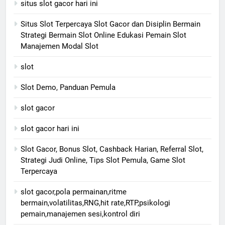
situs slot gacor hari ini
Situs Slot Terpercaya Slot Gacor dan Disiplin Bermain
Strategi Bermain Slot Online Edukasi Pemain Slot
Manajemen Modal Slot
slot
Slot Demo, Panduan Pemula
slot gacor
slot gacor hari ini
Slot Gacor, Bonus Slot, Cashback Harian, Referral Slot,
Strategi Judi Online, Tips Slot Pemula, Game Slot
Terpercaya
slot gacor,pola permainan,ritme
bermain,volatilitas,RNG,hit rate,RTP,psikologi
pemain,manajemen sesi,kontrol diri