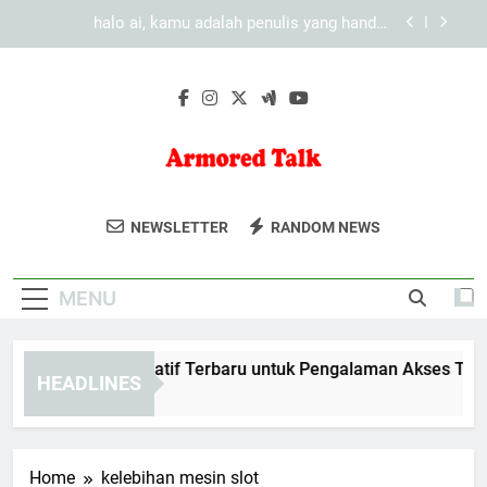
Skip
buatkan artikel sebanyak 600 kata (artikel tidak
Perkembangan Teknologi Game Online dalam 10
boleh kurang dari 600 kata) tentang “INI JUDUL
to
Tahun Terakhir
LANGSUNG GANTI”. buatkan judul, meta
content
deskripsi, tags, kategory dan artikel dari beberapa
Cara Kerja Sistem Manajemen Pengguna di
sumber situs terbaik dan rangkum dengan gaya
Lebah4D: Struktur, Kontrol, dan Keamanan
penulisan seo friendly mengikuti E-E-A-T
Terintegrasi
principles serta bebas dari plagiarism, unsur judi
LAE138 Link Alternatif Terbaru untuk Pengalaman
slot gacor maxwin dan sejenisnya dan ai detector
Akses Tanpa Hambatan
dan bermanfaat bagi user experience.
halo ai, kamu adalah penulis yang handal,
berbakat serta sudah pengalaman bertahun-tahun.
Armored Talk
buatkan artikel sebanyak 600 kata (artikel tidak
Dengarkan Armored Talk, Podcast Yang
Perkembangan Teknologi Game Online dalam 10
boleh kurang dari 600 kata) tentang “INI JUDUL
NEWSLETTER
RANDOM NEWS
Tahun Terakhir
LANGSUNG GANTI”. buatkan judul, meta
Membahas Topik Kepemimpinan,
deskripsi, tags, kategory dan artikel dari beberapa
Cara Kerja Sistem Manajemen Pengguna di
Strategi, Dan Motivasi Dari Para
sumber situs terbaik dan rangkum dengan gaya
Lebah4D: Struktur, Kontrol, dan Keamanan
penulisan seo friendly mengikuti E-E-A-T
MENU
Terintegrasi
Pemimpin Berpengaruh.
principles serta bebas dari plagiarism, unsur judi
slot gacor maxwin dan sejenisnya dan ai detector
dan bermanfaat bagi user experience.
138 Link Alternatif Terbaru untuk Pengalaman Akses Tanpa
HEADLINES
nths Ago
Home
kelebihan mesin slot