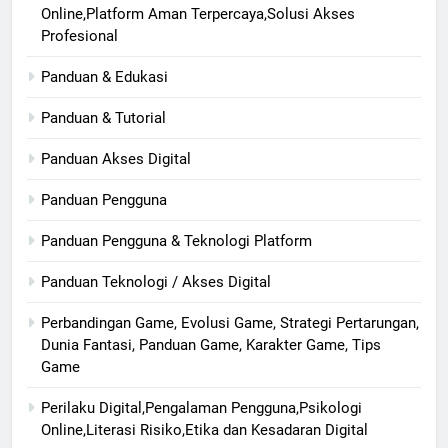
Online,Platform Aman Terpercaya,Solusi Akses
Profesional
Panduan & Edukasi
Panduan & Tutorial
Panduan Akses Digital
Panduan Pengguna
Panduan Pengguna & Teknologi Platform
Panduan Teknologi / Akses Digital
Perbandingan Game, Evolusi Game, Strategi Pertarungan,
Dunia Fantasi, Panduan Game, Karakter Game, Tips
Game
Perilaku Digital,Pengalaman Pengguna,Psikologi
Online,Literasi Risiko,Etika dan Kesadaran Digital