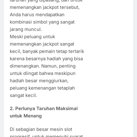
memenangkan jackpot tersebut,
Anda harus mendapatkan
kombinasi simbol yang sangat
jarang muncul.
Meski peluang untuk
memenangkan jackpot sangat
kecil, banyak pemain tetap tertarik
karena besarnya hadiah yang bisa
dimenangkan. Namun, penting
untuk diingat bahwa meskipun
hadiah besar menggiurkan,
peluang kemenangan tetaplah
sangat kecil.
2.
Perlunya Taruhan Maksimal
untuk Menang
Di sebagian besar mesin slot
progresif, untuk memenuhi syarat