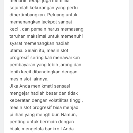
menarik, tetapi juga memiliki
sejumlah kekurangan yang perlu
dipertimbangkan. Peluang untuk
memenangkan jackpot sangat
kecil, dan pemain harus memasang
taruhan maksimal untuk memenuhi
syarat memenangkan hadiah
utama. Selain itu, mesin slot
progresif sering kali menawarkan
pembayaran yang lebih jarang dan
lebih kecil dibandingkan dengan
mesin slot lainnya.
Jika Anda menikmati sensasi
mengejar hadiah besar dan tidak
keberatan dengan volatilitas tinggi,
mesin slot progresif bisa menjadi
pilihan yang menghibur. Namun,
penting untuk bermain dengan
bijak, mengelola bankroll Anda