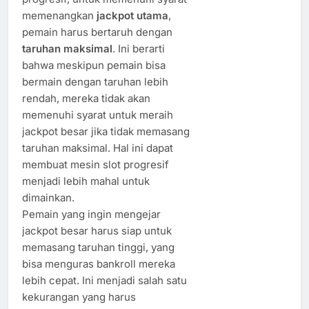
memenangkan
jackpot utama
,
pemain harus bertaruh dengan
taruhan maksimal
. Ini berarti
bahwa meskipun pemain bisa
bermain dengan taruhan lebih
rendah, mereka tidak akan
memenuhi syarat untuk meraih
jackpot besar jika tidak memasang
taruhan maksimal. Hal ini dapat
membuat mesin slot progresif
menjadi lebih mahal untuk
dimainkan.
Pemain yang ingin mengejar
jackpot besar harus siap untuk
memasang taruhan tinggi, yang
bisa menguras bankroll mereka
lebih cepat. Ini menjadi salah satu
kekurangan yang harus