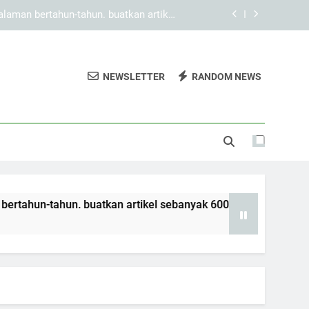
alaman bertahun-tahun. buatkan artikel
) tentang “INI JUDUL LANGSUNG GANTI”.
berapa sumber situs terbaik dan rangkum
Game Online dalam 10 Tahun Terakhir
 bebas dari plagiarism, unsur judi slot
r dan bermanfaat bagi user experience.
r, Kontrol, dan Keamanan Terintegrasi
NEWSLETTER
RANDOM NEWS
ntuk Pengalaman Akses Tanpa Hambatan
trategi, Dan Motivasi Dari Para Pemimpin Berpengaruh.
alaman bertahun-tahun. buatkan artikel
) tentang “INI JUDUL LANGSUNG GANTI”.
berapa sumber situs terbaik dan rangkum
Game Online dalam 10 Tahun Terakhir
 bebas dari plagiarism, unsur judi slot
r dan bermanfaat bagi user experience.
r, Kontrol, dan Keamanan Terintegrasi
 buatkan artikel sebanyak 600 kata (artikel tidak boleh kuran