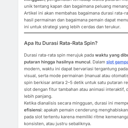
unik tentang kapan dan bagaimana peluang menang 
Artikel ini akan membahas bagaimana durasi rata-
hasil permainan dan bagaimana pemain dapat mema
ini untuk strategi yang lebih cerdas dan terukur.
Apa Itu Durasi Rata-Rata Spin?
Durasi rata-rata spin merujuk pada
waktu yang dib
putaran hingga hasilnya muncul
. Dalam
slot gam
modern, waktu ini dapat bervariasi tergantung pada 
visual, serta mode permainan (manual atau otomatis
spin berkisar antara 2–5 detik untuk satu putaran 
slot dengan fitur tambahan atau animasi interaktif, 
lebih panjang.
Ketika dianalisis secara mingguan, durasi ini memp
efisiensi
: apakah pemain cenderung menghabiskan 
pada slot tertentu karena memiliki ritme kemenang
konsisten, atau justru sebaliknya.