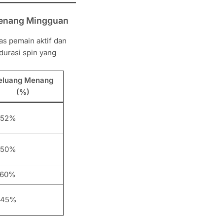
Menang Mingguan
as pemain aktif dan
 durasi spin yang
eluang Menang
(%)
–52%
–50%
–60%
–45%