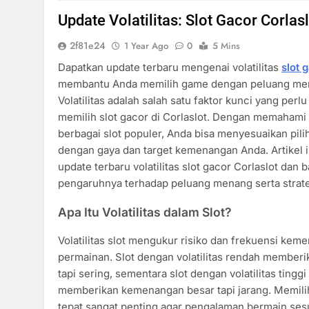
Update Volatilitas: Slot Gacor Corlas
2f81e24
1 Year Ago
0
5 Mins
Dapatkan update terbaru mengenai volatilitas
slot 
membantu Anda memilih game dengan peluang men
Volatilitas adalah salah satu faktor kunci yang perlu
memilih slot gacor di Corlaslot. Dengan memahami vo
berbagai slot populer, Anda bisa menyesuaikan pil
dengan gaya dan target kemenangan Anda. Artikel
update terbaru volatilitas slot gacor Corlaslot dan
pengaruhnya terhadap peluang menang serta strate
Apa Itu Volatilitas dalam Slot?
Volatilitas slot mengukur risiko dan frekuensi ke
permainan. Slot dengan volatilitas rendah member
tapi sering, sementara slot dengan volatilitas ting
memberikan kemenangan besar tapi jarang. Memilih 
tepat sangat penting agar pengalaman bermain ses