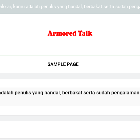
alo ai, kamu adalah penulis yang handal, berbakat serta sudah peng
sebanyak 600 kata (artikel tidak boleh kurang dari 600 kata
buatkan judul, meta deskripsi, tags, kategory dan artikel dari be
Perkembangan Teknologi 
engan gaya penulisan seo friendly mengikuti E-E-A-T principles serta
gacor maxwin dan sejenisnya dan ai detecto
Cara Kerja Sistem Manajemen Pengguna di Lebah4D: Struktu
ored Talk
LAE138 Link Alternatif Terbaru u
 Armored Talk, Podcast Yang Membahas Topik Kepemimpinan, S
alo ai, kamu adalah penulis yang handal, berbakat serta sudah peng
SAMPLE PAGE
sebanyak 600 kata (artikel tidak boleh kurang dari 600 kata
buatkan judul, meta deskripsi, tags, kategory dan artikel dari be
Perkembangan Teknologi 
engan gaya penulisan seo friendly mengikuti E-E-A-T principles serta
gacor maxwin dan sejenisnya dan ai detecto
Cara Kerja Sistem Manajemen Pengguna di Lebah4D: Struktu
 yang handal, berbakat serta sudah pengalaman bertahun-tahun.