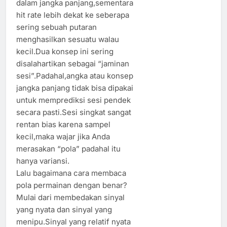
dalam jangka panjang,sementara
hit rate lebih dekat ke seberapa
sering sebuah putaran
menghasilkan sesuatu walau
kecil.Dua konsep ini sering
disalahartikan sebagai “jaminan
sesi”.Padahal,angka atau konsep
jangka panjang tidak bisa dipakai
untuk memprediksi sesi pendek
secara pasti.Sesi singkat sangat
rentan bias karena sampel
kecil,maka wajar jika Anda
merasakan “pola” padahal itu
hanya variansi.
Lalu bagaimana cara membaca
pola permainan dengan benar?
Mulai dari membedakan sinyal
yang nyata dan sinyal yang
menipu.Sinyal yang relatif nyata