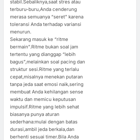
stabil.Sebaliknya,saat stres atau
terburu-buru,Anda cenderung
merasa semuanya “seret” karena
toleransi Anda terhadap variansi
menurun.
Sekarang masuk ke “ritme
bermain”.Ritme bukan soal jam
tertentu yang dianggap “lebih
bagus”,melainkan soal pacing dan
struktur sesi.Ritme yang terlalu
cepat,misalnya menekan putaran
tanpa jeda saat emosi naik,sering
membuat Anda kehilangan sense
waktu dan memicu keputusan
impulsif.Ritme yang lebih sehat
biasanya punya aturan
sederhana:mulai dengan batas
durasi,ambil jeda berkala,dan
berhenti sesuai timer.Bila Anda