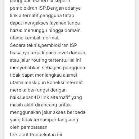
gangguan eksternal seperti
pemblokiran ISP.Dengan adanya
link alternatif,pengguna tetap
dapat mengakses layanan tanpa
harus menunggu hingga domain
utama kembali normal.
Secara teknis,pemblokiran ISP
biasanya terjadi pada level domain
atau jalur routing tertentu.Hal ini
menyebabkan sebagian pengguna
tidak dapat menjangkau alamat
utama meskipun koneksi internet
mereka berfungsi dengan
baik.Lebah4D link alternatif yang
masih aktif dirancang untuk
menggunakan jalur akses berbeda
yang tidak terdampak langsung
oleh pembatasan
tersebut.Pendekatan ini