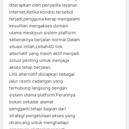
diterapkan oleh penyedia layanan
internet.Ketika kondisi tersebut
terjadi,pengguna kerap mengalami
kesulitan mengakses domain
utama meskipun sistem platform
sebenarnya berjalan normal.Dalam
situasi inilah,Lebah4D link
alternatif yang masih aktif menjadi
solusi penting untuk menjaga
akses tetap berjalan.
Link alternatif disiapkan sebagai
jalur resmi cadangan yang
terhubung langsung dengan
sistem utama platform.Perannya
bukan sekadar alamat
pengganti,tetapi bagian dari
strategi pengelolaan akses yang
dirancang untuk menghadapi