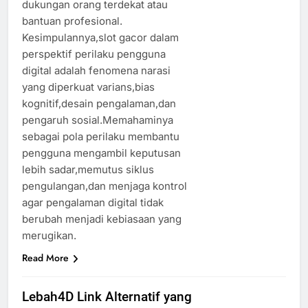
dukungan orang terdekat atau
bantuan profesional.
Kesimpulannya,slot gacor dalam
perspektif perilaku pengguna
digital adalah fenomena narasi
yang diperkuat varians,bias
kognitif,desain pengalaman,dan
pengaruh sosial.Memahaminya
sebagai pola perilaku membantu
pengguna mengambil keputusan
lebih sadar,memutus siklus
pengulangan,dan menjaga kontrol
agar pengalaman digital tidak
berubah menjadi kebiasaan yang
merugikan.
Read More
Lebah4D Link Alternatif yang