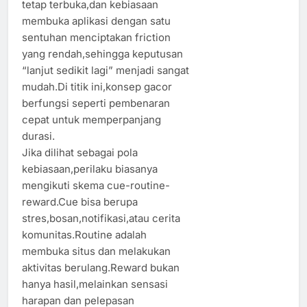
tetap terbuka,dan kebiasaan
membuka aplikasi dengan satu
sentuhan menciptakan friction
yang rendah,sehingga keputusan
“lanjut sedikit lagi” menjadi sangat
mudah.Di titik ini,konsep gacor
berfungsi seperti pembenaran
cepat untuk memperpanjang
durasi.
Jika dilihat sebagai pola
kebiasaan,perilaku biasanya
mengikuti skema cue-routine-
reward.Cue bisa berupa
stres,bosan,notifikasi,atau cerita
komunitas.Routine adalah
membuka situs dan melakukan
aktivitas berulang.Reward bukan
hanya hasil,melainkan sensasi
harapan dan pelepasan