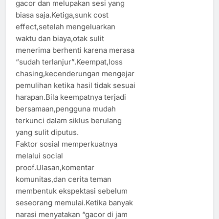
gacor dan melupakan sesi yang
biasa saja.Ketiga,sunk cost
effect,setelah mengeluarkan
waktu dan biaya,otak sulit
menerima berhenti karena merasa
“sudah terlanjur”.Keempat,loss
chasing,kecenderungan mengejar
pemulihan ketika hasil tidak sesuai
harapan.Bila keempatnya terjadi
bersamaan,pengguna mudah
terkunci dalam siklus berulang
yang sulit diputus.
Faktor sosial memperkuatnya
melalui social
proof.Ulasan,komentar
komunitas,dan cerita teman
membentuk ekspektasi sebelum
seseorang memulai.Ketika banyak
narasi menyatakan “gacor di jam