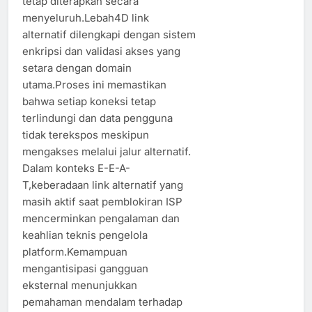
tetap diterapkan secara
menyeluruh.Lebah4D link
alternatif dilengkapi dengan sistem
enkripsi dan validasi akses yang
setara dengan domain
utama.Proses ini memastikan
bahwa setiap koneksi tetap
terlindungi dan data pengguna
tidak terekspos meskipun
mengakses melalui jalur alternatif.
Dalam konteks E-E-A-
T,keberadaan link alternatif yang
masih aktif saat pemblokiran ISP
mencerminkan pengalaman dan
keahlian teknis pengelola
platform.Kemampuan
mengantisipasi gangguan
eksternal menunjukkan
pemahaman mendalam terhadap