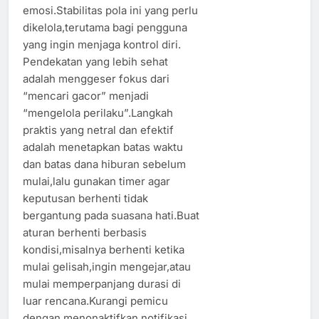
emosi.Stabilitas pola ini yang perlu
dikelola,terutama bagi pengguna
yang ingin menjaga kontrol diri.
Pendekatan yang lebih sehat
adalah menggeser fokus dari
“mencari gacor” menjadi
“mengelola perilaku”.Langkah
praktis yang netral dan efektif
adalah menetapkan batas waktu
dan batas dana hiburan sebelum
mulai,lalu gunakan timer agar
keputusan berhenti tidak
bergantung pada suasana hati.Buat
aturan berhenti berbasis
kondisi,misalnya berhenti ketika
mulai gelisah,ingin mengejar,atau
mulai memperpanjang durasi di
luar rencana.Kurangi pemicu
dengan menonaktifkan notifikasi