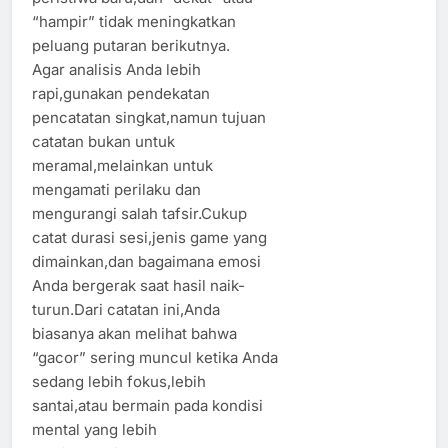
“hampir” tidak meningkatkan
peluang putaran berikutnya.
Agar analisis Anda lebih
rapi,gunakan pendekatan
pencatatan singkat,namun tujuan
catatan bukan untuk
meramal,melainkan untuk
mengamati perilaku dan
mengurangi salah tafsir.Cukup
catat durasi sesi,jenis game yang
dimainkan,dan bagaimana emosi
Anda bergerak saat hasil naik-
turun.Dari catatan ini,Anda
biasanya akan melihat bahwa
“gacor” sering muncul ketika Anda
sedang lebih fokus,lebih
santai,atau bermain pada kondisi
mental yang lebih