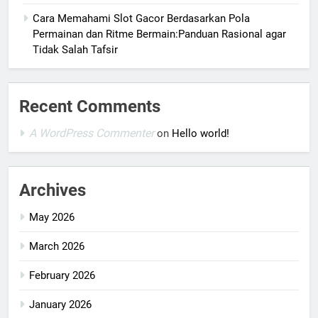
Cara Memahami Slot Gacor Berdasarkan Pola
Permainan dan Ritme Bermain:Panduan Rasional agar
Tidak Salah Tafsir
Recent Comments
A WordPress Commenter
on
Hello world!
Archives
May 2026
March 2026
February 2026
January 2026