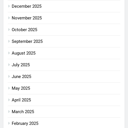
December 2025
November 2025
October 2025
September 2025
August 2025
July 2025
June 2025
May 2025
April 2025
March 2025
February 2025