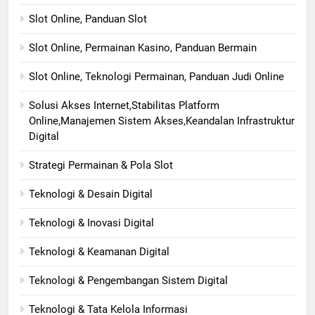
Slot Online, Panduan Slot
Slot Online, Permainan Kasino, Panduan Bermain
Slot Online, Teknologi Permainan, Panduan Judi Online
Solusi Akses Internet,Stabilitas Platform
Online,Manajemen Sistem Akses,Keandalan Infrastruktur
Digital
Strategi Permainan & Pola Slot
Teknologi & Desain Digital
Teknologi & Inovasi Digital
Teknologi & Keamanan Digital
Teknologi & Pengembangan Sistem Digital
Teknologi & Tata Kelola Informasi