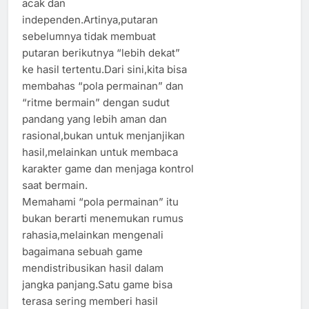
acak dan
independen.Artinya,putaran
sebelumnya tidak membuat
putaran berikutnya “lebih dekat”
ke hasil tertentu.Dari sini,kita bisa
membahas “pola permainan” dan
“ritme bermain” dengan sudut
pandang yang lebih aman dan
rasional,bukan untuk menjanjikan
hasil,melainkan untuk membaca
karakter game dan menjaga kontrol
saat bermain.
Memahami “pola permainan” itu
bukan berarti menemukan rumus
rahasia,melainkan mengenali
bagaimana sebuah game
mendistribusikan hasil dalam
jangka panjang.Satu game bisa
terasa sering memberi hasil