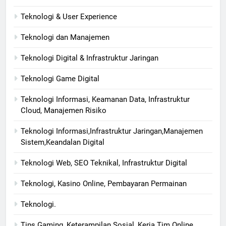
Teknologi & User Experience
Teknologi dan Manajemen
Teknologi Digital & Infrastruktur Jaringan
Teknologi Game Digital
Teknologi Informasi, Keamanan Data, Infrastruktur
Cloud, Manajemen Risiko
Teknologi Informasi,Infrastruktur Jaringan,Manajemen
Sistem,Keandalan Digital
Teknologi Web, SEO Teknikal, Infrastruktur Digital
Teknologi, Kasino Online, Pembayaran Permainan
Teknologi.
Tips Gaming, Keterampilan Sosial, Kerja Tim Online,