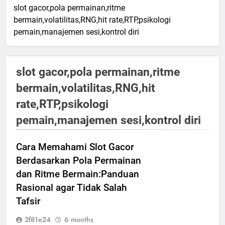
slot gacor,pola permainan,ritme
bermain,volatilitas,RNG,hit rate,RTP,psikologi
pemain,manajemen sesi,kontrol diri
slot gacor,pola permainan,ritme
bermain,volatilitas,RNG,hit
rate,RTP,psikologi
pemain,manajemen sesi,kontrol diri
Cara Memahami Slot Gacor
Berdasarkan Pola Permainan
dan Ritme Bermain:Panduan
Rasional agar Tidak Salah
Tafsir
2f81e24
6 months