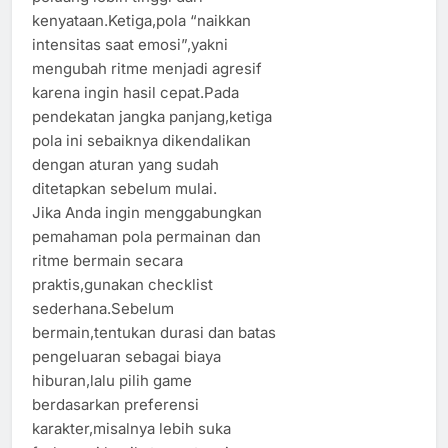
kenyataan.Ketiga,pola “naikkan
intensitas saat emosi”,yakni
mengubah ritme menjadi agresif
karena ingin hasil cepat.Pada
pendekatan jangka panjang,ketiga
pola ini sebaiknya dikendalikan
dengan aturan yang sudah
ditetapkan sebelum mulai.
Jika Anda ingin menggabungkan
pemahaman pola permainan dan
ritme bermain secara
praktis,gunakan checklist
sederhana.Sebelum
bermain,tentukan durasi dan batas
pengeluaran sebagai biaya
hiburan,lalu pilih game
berdasarkan preferensi
karakter,misalnya lebih suka