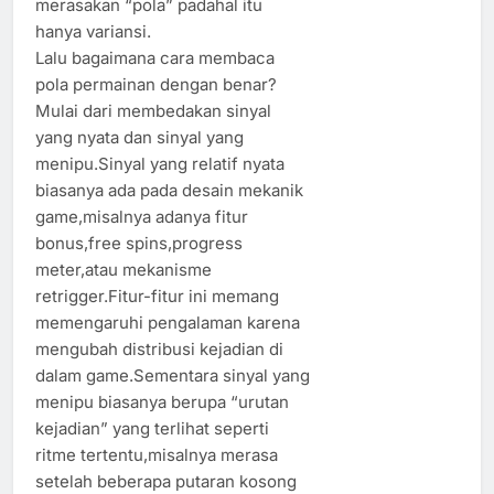
merasakan “pola” padahal itu
hanya variansi.
Lalu bagaimana cara membaca
pola permainan dengan benar?
Mulai dari membedakan sinyal
yang nyata dan sinyal yang
menipu.Sinyal yang relatif nyata
biasanya ada pada desain mekanik
game,misalnya adanya fitur
bonus,free spins,progress
meter,atau mekanisme
retrigger.Fitur-fitur ini memang
memengaruhi pengalaman karena
mengubah distribusi kejadian di
dalam game.Sementara sinyal yang
menipu biasanya berupa “urutan
kejadian” yang terlihat seperti
ritme tertentu,misalnya merasa
setelah beberapa putaran kosong