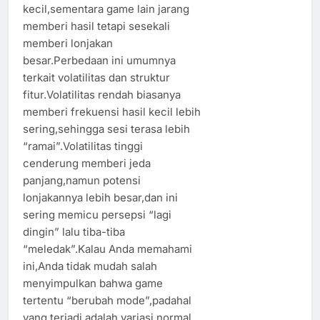
kecil,sementara game lain jarang
memberi hasil tetapi sesekali
memberi lonjakan
besar.Perbedaan ini umumnya
terkait volatilitas dan struktur
fitur.Volatilitas rendah biasanya
memberi frekuensi hasil kecil lebih
sering,sehingga sesi terasa lebih
“ramai”.Volatilitas tinggi
cenderung memberi jeda
panjang,namun potensi
lonjakannya lebih besar,dan ini
sering memicu persepsi “lagi
dingin” lalu tiba-tiba
“meledak”.Kalau Anda memahami
ini,Anda tidak mudah salah
menyimpulkan bahwa game
tertentu “berubah mode”,padahal
yang terjadi adalah variasi normal