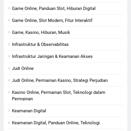
Game Online, Panduan Slot, Hiburan Digital
Game Online, Slot Modern, Fitur Interaktif
Game, Kasino, Hiburan, Musik
Infrastruktur & Observabilitas
Infrastruktur Jaringan & Keamanan Akses
Judi Online
Judi Online, Permainan Kasino, Strategi Perjudian
Kasino Online, Permainan Slot, Teknologi dalam
Permainan
Keamanan Digital
Keamanan Digital, Panduan Online, Teknologi