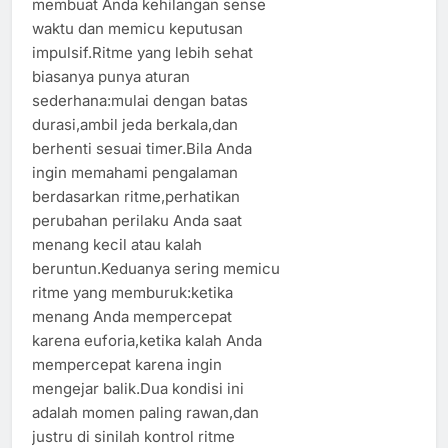
membuat Anda kehilangan sense
waktu dan memicu keputusan
impulsif.Ritme yang lebih sehat
biasanya punya aturan
sederhana:mulai dengan batas
durasi,ambil jeda berkala,dan
berhenti sesuai timer.Bila Anda
ingin memahami pengalaman
berdasarkan ritme,perhatikan
perubahan perilaku Anda saat
menang kecil atau kalah
beruntun.Keduanya sering memicu
ritme yang memburuk:ketika
menang Anda mempercepat
karena euforia,ketika kalah Anda
mempercepat karena ingin
mengejar balik.Dua kondisi ini
adalah momen paling rawan,dan
justru di sinilah kontrol ritme