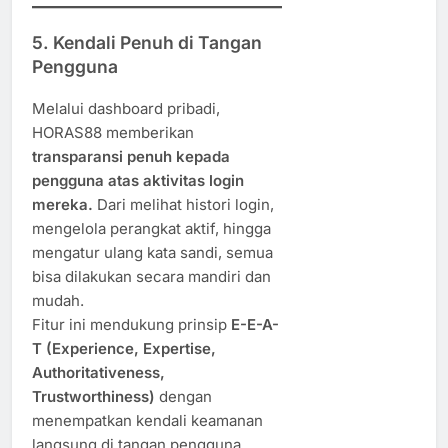
5. Kendali Penuh di Tangan
Pengguna
Melalui dashboard pribadi,
HORAS88 memberikan
transparansi penuh kepada
pengguna atas aktivitas login
mereka.
Dari melihat histori login,
mengelola perangkat aktif, hingga
mengatur ulang kata sandi, semua
bisa dilakukan secara mandiri dan
mudah.
Fitur ini mendukung prinsip
E-E-A-
T (Experience, Expertise,
Authoritativeness,
Trustworthiness)
dengan
menempatkan kendali keamanan
langsung di tangan pengguna,