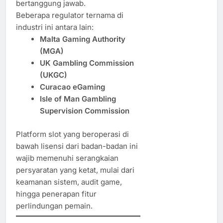
bertanggung jawab.
Beberapa regulator ternama di
industri ini antara lain:
Malta Gaming Authority
(MGA)
UK Gambling Commission
(UKGC)
Curacao eGaming
Isle of Man Gambling
Supervision Commission
Platform slot yang beroperasi di
bawah lisensi dari badan-badan ini
wajib memenuhi serangkaian
persyaratan yang ketat, mulai dari
keamanan sistem, audit game,
hingga penerapan fitur
perlindungan pemain.