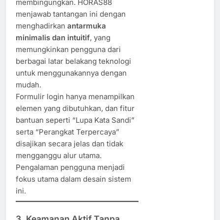
membingungkan. HORAS88
menjawab tantangan ini dengan
menghadirkan
antarmuka
minimalis dan intuitif
, yang
memungkinkan pengguna dari
berbagai latar belakang teknologi
untuk menggunakannya dengan
mudah.
Formulir login hanya menampilkan
elemen yang dibutuhkan, dan fitur
bantuan seperti “Lupa Kata Sandi”
serta “Perangkat Terpercaya”
disajikan secara jelas dan tidak
mengganggu alur utama.
Pengalaman pengguna menjadi
fokus utama dalam desain sistem
ini.
3. Keamanan Aktif Tanpa