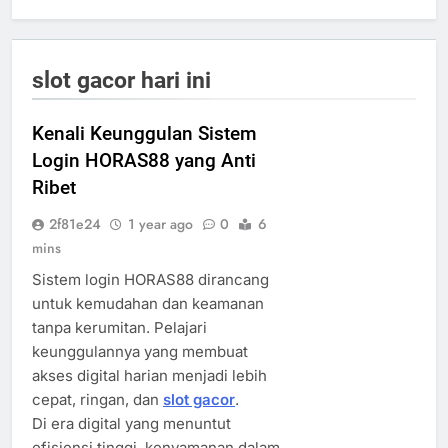
slot gacor hari ini
Kenali Keunggulan Sistem
Login HORAS88 yang Anti
Ribet
2f81e24
1 year ago
0
6
mins
Sistem login HORAS88 dirancang
untuk kemudahan dan keamanan
tanpa kerumitan. Pelajari
keunggulannya yang membuat
akses digital harian menjadi lebih
cepat, ringan, dan
slot gacor
.
Di era digital yang menuntut
efisiensi tinggi, kenyamanan dalam