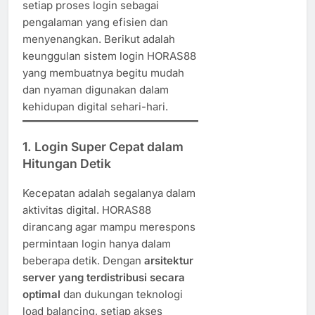
setiap proses login sebagai
pengalaman yang efisien dan
menyenangkan. Berikut adalah
keunggulan sistem login HORAS88
yang membuatnya begitu mudah
dan nyaman digunakan dalam
kehidupan digital sehari-hari.
1. Login Super Cepat dalam
Hitungan Detik
Kecepatan adalah segalanya dalam
aktivitas digital. HORAS88
dirancang agar mampu merespons
permintaan login hanya dalam
beberapa detik. Dengan
arsitektur
server yang terdistribusi secara
optimal
dan dukungan teknologi
load balancing, setiap akses