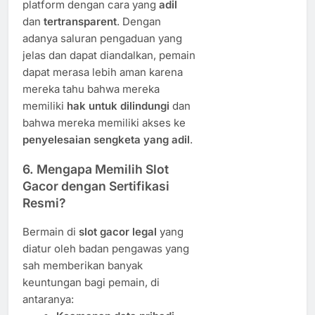
platform dengan cara yang
adil
dan
tertransparent
. Dengan
adanya saluran pengaduan yang
jelas dan dapat diandalkan, pemain
dapat merasa lebih aman karena
mereka tahu bahwa mereka
memiliki
hak untuk dilindungi
dan
bahwa mereka memiliki akses ke
penyelesaian sengketa yang adil
.
6. Mengapa Memilih Slot
Gacor dengan Sertifikasi
Resmi?
Bermain di
slot gacor legal
yang
diatur oleh badan pengawas yang
sah memberikan banyak
keuntungan bagi pemain, di
antaranya: