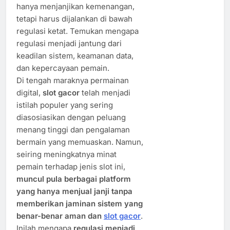
hanya menjanjikan kemenangan,
tetapi harus dijalankan di bawah
regulasi ketat. Temukan mengapa
regulasi menjadi jantung dari
keadilan sistem, keamanan data,
dan kepercayaan pemain.
Di tengah maraknya permainan
digital,
slot gacor
telah menjadi
istilah populer yang sering
diasosiasikan dengan peluang
menang tinggi dan pengalaman
bermain yang memuaskan. Namun,
seiring meningkatnya minat
pemain terhadap jenis slot ini,
muncul pula berbagai platform
yang hanya menjual janji tanpa
memberikan jaminan sistem yang
benar-benar aman dan
slot gacor
.
Inilah mengapa
regulasi menjadi