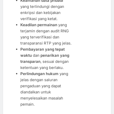
Keamanan data pribadi
yang terlindungi dengan
enkripsi dan kebijakan
verifikasi yang ketat.
Keadilan permainan
yang
terjamin dengan audit RNG
yang terverifikasi dan
transparansi RTP yang jelas.
Pembayaran yang tepat
waktu
dan
penarikan yang
transparan
, sesuai dengan
ketentuan yang berlaku.
Perlindungan hukum
yang
jelas dengan saluran
pengaduan yang dapat
diandalkan untuk
menyelesaikan masalah
pemain.