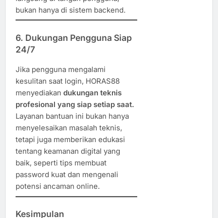
bukan hanya di sistem backend.
6. Dukungan Pengguna Siap
24/7
Jika pengguna mengalami
kesulitan saat login, HORAS88
menyediakan
dukungan teknis
profesional yang siap setiap saat.
Layanan bantuan ini bukan hanya
menyelesaikan masalah teknis,
tetapi juga memberikan edukasi
tentang keamanan digital yang
baik, seperti tips membuat
password kuat dan mengenali
potensi ancaman online.
Kesimpulan