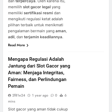
dan
terpercaya
. Oleh karena itu,
memilih
slot gacor legal
yang
memiliki
sertifikasi resmi
dan
mengikuti regulasi ketat adalah
pilihan terbaik untuk menikmati
pengalaman bermain yang
aman
,
adil
, dan
terjamin keadilannya
.
Read More
Mengapa Regulasi Adalah
Jantung dari Slot Gacor yang
Aman: Menjaga Integritas,
Fairness, dan Perlindungan
Pemain
2f81e24
1 year ago
0
6
mins
Slot gacor yang aman tidak cukup