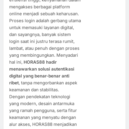
mengakses berbagai platform
online menjadi sebuah keharusan.
Proses login adalah gerbang utama
untuk memasuki layanan digital,
dan sayangnya, banyak sistem
login saat ini justru terasa rumit,
lambat, atau penuh dengan proses
yang membingungkan. Menyadari
hal ini,
HORAS88 hadir
menawarkan solusi autentikasi
digital yang benar-benar anti
ribet
, tanpa mengorbankan aspek
keamanan dan stabilitas.
Dengan pendekatan teknologi
yang modern, desain antarmuka
yang ramah pengguna, serta fitur
keamanan yang menyatu dengan
alur akses, HORAS88 menjadikan