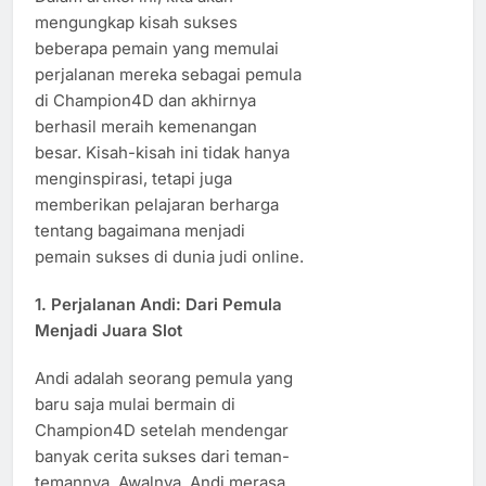
mengungkap kisah sukses
beberapa pemain yang memulai
perjalanan mereka sebagai pemula
di Champion4D dan akhirnya
berhasil meraih kemenangan
besar. Kisah-kisah ini tidak hanya
menginspirasi, tetapi juga
memberikan pelajaran berharga
tentang bagaimana menjadi
pemain sukses di dunia judi online.
1. Perjalanan Andi: Dari Pemula
Menjadi Juara Slot
Andi adalah seorang pemula yang
baru saja mulai bermain di
Champion4D setelah mendengar
banyak cerita sukses dari teman-
temannya. Awalnya, Andi merasa