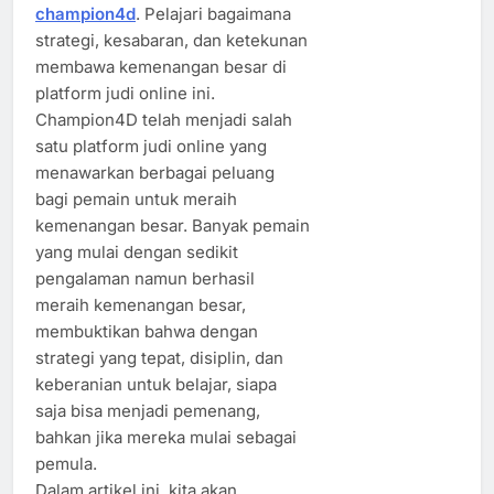
champion4d
. Pelajari bagaimana
strategi, kesabaran, dan ketekunan
membawa kemenangan besar di
platform judi online ini.
Champion4D telah menjadi salah
satu platform judi online yang
menawarkan berbagai peluang
bagi pemain untuk meraih
kemenangan besar. Banyak pemain
yang mulai dengan sedikit
pengalaman namun berhasil
meraih kemenangan besar,
membuktikan bahwa dengan
strategi yang tepat, disiplin, dan
keberanian untuk belajar, siapa
saja bisa menjadi pemenang,
bahkan jika mereka mulai sebagai
pemula.
Dalam artikel ini, kita akan