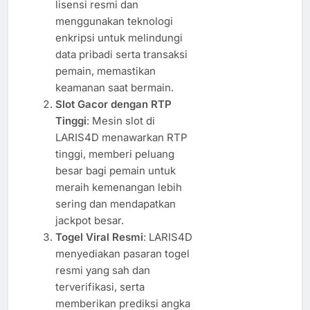
lisensi resmi dan
menggunakan teknologi
enkripsi untuk melindungi
data pribadi serta transaksi
pemain, memastikan
keamanan saat bermain.
Slot Gacor dengan RTP
Tinggi
: Mesin slot di
LARIS4D menawarkan RTP
tinggi, memberi peluang
besar bagi pemain untuk
meraih kemenangan lebih
sering dan mendapatkan
jackpot besar.
Togel Viral Resmi
: LARIS4D
menyediakan pasaran togel
resmi yang sah dan
terverifikasi, serta
memberikan prediksi angka