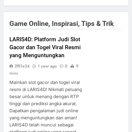
Game Online, Inspirasi, Tips & Trik
LARIS4D: Platform Judi Slot
Gacor dan Togel Viral Resmi
yang Menguntungkan
2f81e24
1 year ago
0
9
mins
Mainkan slot gacor dan togel viral
resmi di LARIS4D! Nikmati peluang
besar untuk menang dengan RTP
tinggi dan prediksi angka akurat.
Dapatkan pengalaman judi online
yang menguntungkan dan aman!
LARIS4D telah muncul sebagai
platform judi online yang sangat