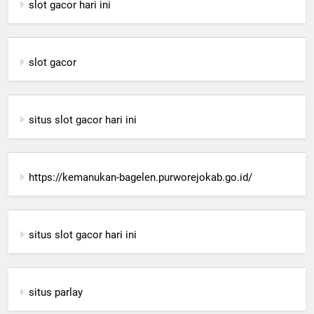
slot gacor hari ini
slot gacor
situs slot gacor hari ini
https://kemanukan-bagelen.purworejokab.go.id/
situs slot gacor hari ini
situs parlay