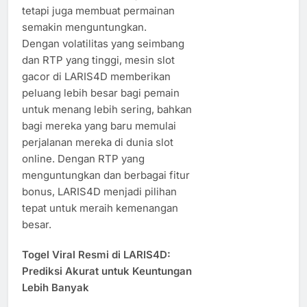
tetapi juga membuat permainan
semakin menguntungkan.
Dengan volatilitas yang seimbang
dan RTP yang tinggi, mesin slot
gacor di LARIS4D memberikan
peluang lebih besar bagi pemain
untuk menang lebih sering, bahkan
bagi mereka yang baru memulai
perjalanan mereka di dunia slot
online. Dengan RTP yang
menguntungkan dan berbagai fitur
bonus, LARIS4D menjadi pilihan
tepat untuk meraih kemenangan
besar.
Togel Viral Resmi di LARIS4D:
Prediksi Akurat untuk Keuntungan
Lebih Banyak