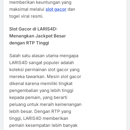
memberikan keuntungan yang
maksimal melalui
slot gacor
dan
togel viral resmi.
Slot Gacor di LARIS4D:
Menangkan Jackpot Besar
dengan RTP Tinggi
Salah satu alasan utama mengapa
LARIS4D sangat populer adalah
koleksi permainan slot gacor yang
mereka tawarkan. Mesin slot gacor
dikenal karena memiliki tingkat
pengembalian yang lebih tinggi
kepada pemain, yang berarti
peluang untuk meraih kemenangan
lebih besar. Dengan RTP yang
tinggi, LARIS4D memberikan
pemain kesempatan lebih banyak