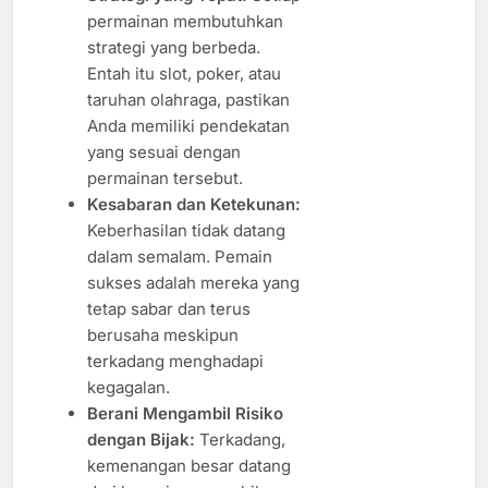
permainan membutuhkan
strategi yang berbeda.
Entah itu slot, poker, atau
taruhan olahraga, pastikan
Anda memiliki pendekatan
yang sesuai dengan
permainan tersebut.
Kesabaran dan Ketekunan:
Keberhasilan tidak datang
dalam semalam. Pemain
sukses adalah mereka yang
tetap sabar dan terus
berusaha meskipun
terkadang menghadapi
kegagalan.
Berani Mengambil Risiko
dengan Bijak:
Terkadang,
kemenangan besar datang