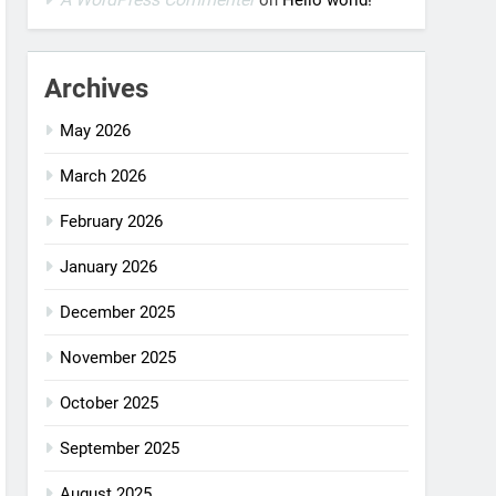
on
Hello world!
Archives
May 2026
March 2026
February 2026
January 2026
December 2025
November 2025
October 2025
September 2025
August 2025