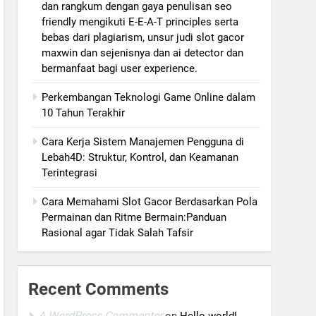
dan rangkum dengan gaya penulisan seo
friendly mengikuti E-E-A-T principles serta
bebas dari plagiarism, unsur judi slot gacor
maxwin dan sejenisnya dan ai detector dan
bermanfaat bagi user experience.
Perkembangan Teknologi Game Online dalam
10 Tahun Terakhir
Cara Kerja Sistem Manajemen Pengguna di
Lebah4D: Struktur, Kontrol, dan Keamanan
Terintegrasi
Cara Memahami Slot Gacor Berdasarkan Pola
Permainan dan Ritme Bermain:Panduan
Rasional agar Tidak Salah Tafsir
Recent Comments
A WordPress Commenter