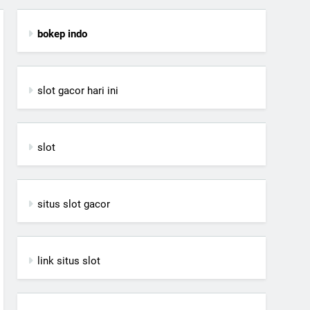
bokep indo
slot gacor hari ini
slot
situs slot gacor
link situs slot