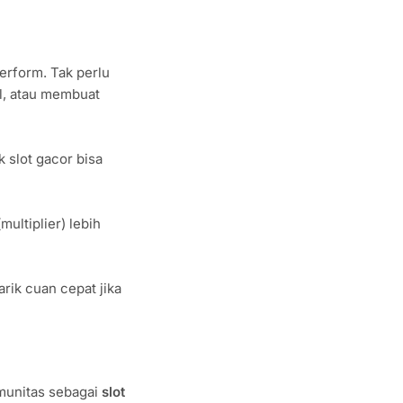
rform. Tak perlu
l, atau membuat
 slot gacor bisa
multiplier) lebih
rik cuan cepat jika
munitas sebagai
slot