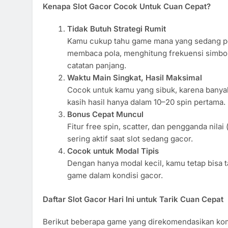
Kenapa Slot Gacor Cocok Untuk Cuan Cepat?
Tidak Butuh Strategi Rumit
Kamu cukup tahu game mana yang sedang pe
membaca pola, menghitung frekuensi simbo
catatan panjang.
Waktu Main Singkat, Hasil Maksimal
Cocok untuk kamu yang sibuk, karena banyak
kasih hasil hanya dalam 10–20 spin pertama.
Bonus Cepat Muncul
Fitur free spin, scatter, dan pengganda nilai (
sering aktif saat slot sedang gacor.
Cocok untuk Modal Tipis
Dengan hanya modal kecil, kamu tetap bisa ta
game dalam kondisi gacor.
Daftar Slot Gacor Hari Ini untuk Tarik Cuan Cepat
Berikut beberapa game yang direkomendasikan ko