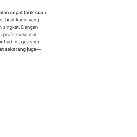
jalan cepat tarik cuan
t buat kamu yang
in singkat. Dengan
i profit maksimal.
 hari ini, gas spin
pat sekarang juga—