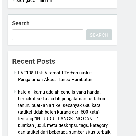
slot gacor hari ini
Search
SEARCH
Recent Posts
LAE138 Link Alternatif Terbaru untuk
Pengalaman Akses Tanpa Hambatan
halo ai, kamu adalah penulis yang handal,
berbakat serta sudah pengalaman bertahun-
tahun. buatkan artikel sebanyak 600 kata
(artikel tidak boleh kurang dari 600 kata)
tentang “INI JUDUL LANGSUNG GANTI”.
buatkan judul, meta deskripsi, tags, kategory
dan artikel dari beberapa sumber situs terbaik