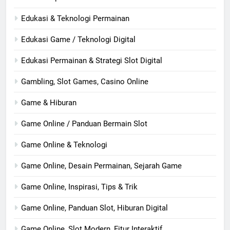
Edukasi & Teknologi Permainan
Edukasi Game / Teknologi Digital
Edukasi Permainan & Strategi Slot Digital
Gambling, Slot Games, Casino Online
Game & Hiburan
Game Online / Panduan Bermain Slot
Game Online & Teknologi
Game Online, Desain Permainan, Sejarah Game
Game Online, Inspirasi, Tips & Trik
Game Online, Panduan Slot, Hiburan Digital
Game Online, Slot Modern, Fitur Interaktif