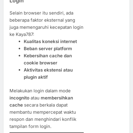
Login
Selain browser itu sendiri, ada
beberapa faktor eksternal yang
juga memengaruhi kecepatan login
ke Kaya787:
Kualitas koneksi internet
Beban server platform
Kebersihan cache dan
cookie browser
Aktivitas ekstensi atau
plugin aktif
Melakukan login dalam mode
incognito
atau
membersihkan
cache
secara berkala dapat
membantu mempercepat waktu
respon dan menghindari konflik
tampilan form login.