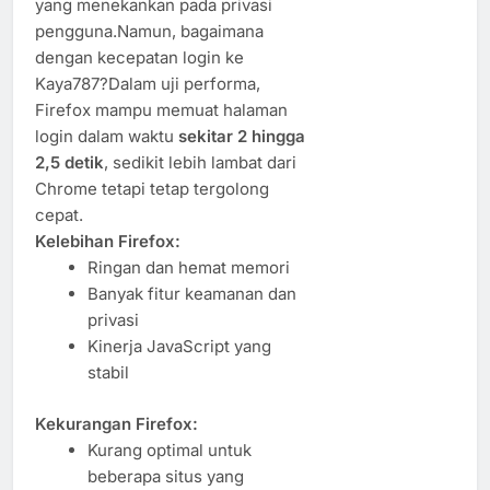
yang menekankan pada privasi
pengguna.Namun, bagaimana
dengan kecepatan login ke
Kaya787?Dalam uji performa,
Firefox mampu memuat halaman
login dalam waktu
sekitar 2 hingga
2,5 detik
, sedikit lebih lambat dari
Chrome tetapi tetap tergolong
cepat.
Kelebihan Firefox:
Ringan dan hemat memori
Banyak fitur keamanan dan
privasi
Kinerja JavaScript yang
stabil
Kekurangan Firefox:
Kurang optimal untuk
beberapa situs yang