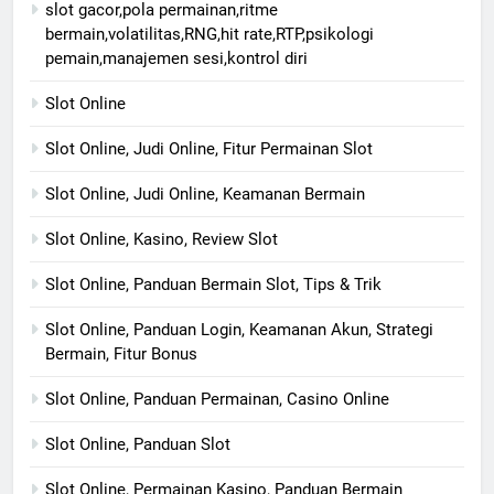
slot gacor,pola permainan,ritme
bermain,volatilitas,RNG,hit rate,RTP,psikologi
pemain,manajemen sesi,kontrol diri
Slot Online
Slot Online, Judi Online, Fitur Permainan Slot
Slot Online, Judi Online, Keamanan Bermain
Slot Online, Kasino, Review Slot
Slot Online, Panduan Bermain Slot, Tips & Trik
Slot Online, Panduan Login, Keamanan Akun, Strategi
Bermain, Fitur Bonus
Slot Online, Panduan Permainan, Casino Online
Slot Online, Panduan Slot
Slot Online, Permainan Kasino, Panduan Bermain