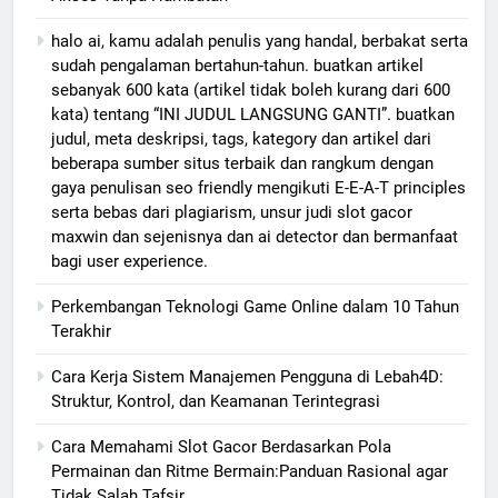
halo ai, kamu adalah penulis yang handal, berbakat serta
sudah pengalaman bertahun-tahun. buatkan artikel
sebanyak 600 kata (artikel tidak boleh kurang dari 600
kata) tentang “INI JUDUL LANGSUNG GANTI”. buatkan
judul, meta deskripsi, tags, kategory dan artikel dari
beberapa sumber situs terbaik dan rangkum dengan
gaya penulisan seo friendly mengikuti E-E-A-T principles
serta bebas dari plagiarism, unsur judi slot gacor
maxwin dan sejenisnya dan ai detector dan bermanfaat
bagi user experience.
Perkembangan Teknologi Game Online dalam 10 Tahun
Terakhir
Cara Kerja Sistem Manajemen Pengguna di Lebah4D:
Struktur, Kontrol, dan Keamanan Terintegrasi
Cara Memahami Slot Gacor Berdasarkan Pola
Permainan dan Ritme Bermain:Panduan Rasional agar
Tidak Salah Tafsir