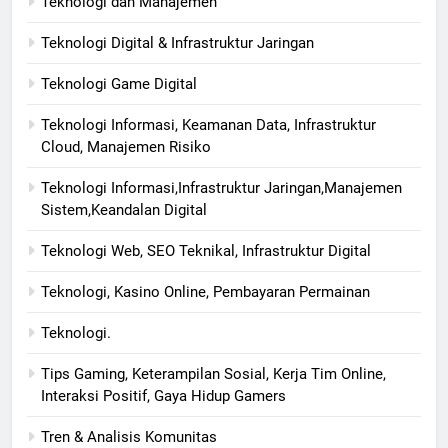
Teknologi dan Manajemen
Teknologi Digital & Infrastruktur Jaringan
Teknologi Game Digital
Teknologi Informasi, Keamanan Data, Infrastruktur
Cloud, Manajemen Risiko
Teknologi Informasi,Infrastruktur Jaringan,Manajemen
Sistem,Keandalan Digital
Teknologi Web, SEO Teknikal, Infrastruktur Digital
Teknologi, Kasino Online, Pembayaran Permainan
Teknologi.
Tips Gaming, Keterampilan Sosial, Kerja Tim Online,
Interaksi Positif, Gaya Hidup Gamers
Tren & Analisis Komunitas