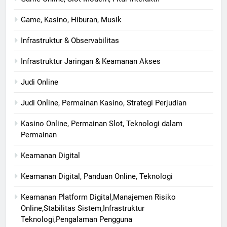
Game, Kasino, Hiburan, Musik
Infrastruktur & Observabilitas
Infrastruktur Jaringan & Keamanan Akses
Judi Online
Judi Online, Permainan Kasino, Strategi Perjudian
Kasino Online, Permainan Slot, Teknologi dalam
Permainan
Keamanan Digital
Keamanan Digital, Panduan Online, Teknologi
Keamanan Platform Digital,Manajemen Risiko
Online,Stabilitas Sistem,Infrastruktur
Teknologi,Pengalaman Pengguna