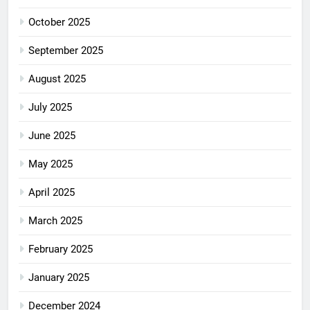
October 2025
September 2025
August 2025
July 2025
June 2025
May 2025
April 2025
March 2025
February 2025
January 2025
December 2024