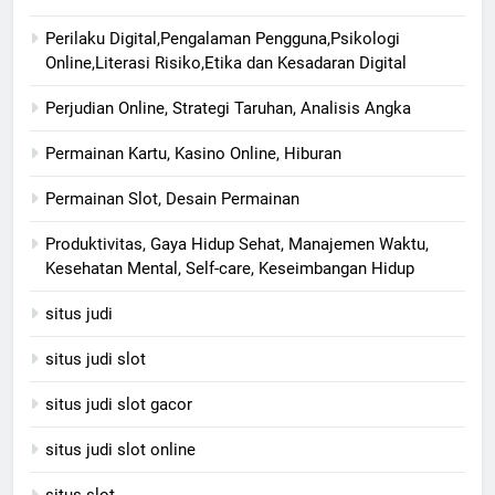
Perilaku Digital,Pengalaman Pengguna,Psikologi
Online,Literasi Risiko,Etika dan Kesadaran Digital
Perjudian Online, Strategi Taruhan, Analisis Angka
Permainan Kartu, Kasino Online, Hiburan
Permainan Slot, Desain Permainan
Produktivitas, Gaya Hidup Sehat, Manajemen Waktu,
Kesehatan Mental, Self-care, Keseimbangan Hidup
situs judi
situs judi slot
situs judi slot gacor
situs judi slot online
situs slot