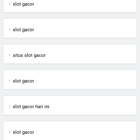
slot gacor
slot gacor
situs slot gacor
slot gacor
slot gacor hari ini
slot gacor