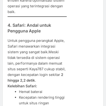
efisien karena optimalisasi sistem
operasi yang terintegrasi dengan
baik.
4. Safari: Andal untuk
Pengguna Apple
Untuk pengguna perangkat Apple,
Safari menawarkan integrasi
sistem yang sangat baik.Meski
tidak tersedia di sistem operasi
lain, performanya dalam memuat
situs seperti Kaya787 cukup stabil,
dengan kecepatan login sekitar
2
hingga 2,2 detik
.
Kelebihan Safari:
Hemat baterai
Kecepatan rendering tinggi
untuk situs ringan