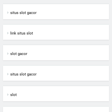
situs slot gacor
link situs slot
slot gacor
situs slot gacor
slot