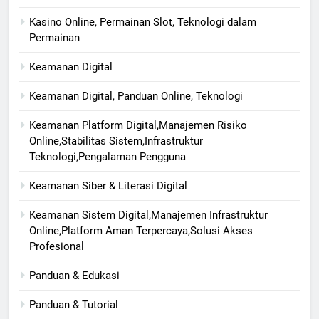
Kasino Online, Permainan Slot, Teknologi dalam
Permainan
Keamanan Digital
Keamanan Digital, Panduan Online, Teknologi
Keamanan Platform Digital,Manajemen Risiko
Online,Stabilitas Sistem,Infrastruktur
Teknologi,Pengalaman Pengguna
Keamanan Siber & Literasi Digital
Keamanan Sistem Digital,Manajemen Infrastruktur
Online,Platform Aman Terpercaya,Solusi Akses
Profesional
Panduan & Edukasi
Panduan & Tutorial