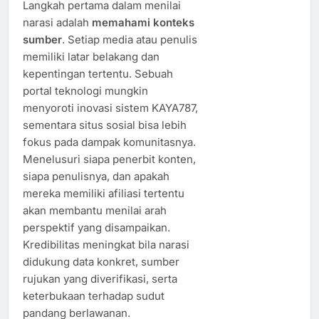
Langkah pertama dalam menilai
narasi adalah
memahami konteks
sumber
. Setiap media atau penulis
memiliki latar belakang dan
kepentingan tertentu. Sebuah
portal teknologi mungkin
menyoroti inovasi sistem KAYA787,
sementara situs sosial bisa lebih
fokus pada dampak komunitasnya.
Menelusuri siapa penerbit konten,
siapa penulisnya, dan apakah
mereka memiliki afiliasi tertentu
akan membantu menilai arah
perspektif yang disampaikan.
Kredibilitas meningkat bila narasi
didukung data konkret, sumber
rujukan yang diverifikasi, serta
keterbukaan terhadap sudut
pandang berlawanan.