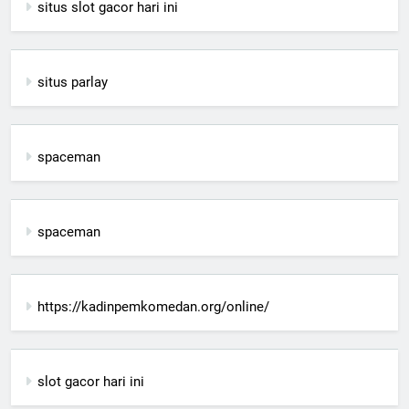
situs slot gacor hari ini
situs parlay
spaceman
spaceman
https://kadinpemkomedan.org/online/
slot gacor hari ini