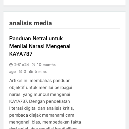
analisis media
Panduan Netral untuk
Menilai Narasi Mengenai
KAYA787
2f81e24
10 months
ago
0
6 mins
Artikel ini membahas panduan
objektif untuk menilai berbagai
narasi yang muncul mengenai
KAYA787. Dengan pendekatan
literasi digital dan analisis kritis,
pembaca diajak memahami cara
mengenali bias, membedakan fakta
dari opini, dan menilai kredibilitas