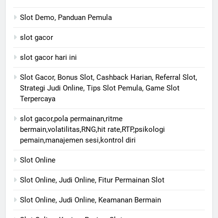
Slot Demo, Panduan Pemula
slot gacor
slot gacor hari ini
Slot Gacor, Bonus Slot, Cashback Harian, Referral Slot,
Strategi Judi Online, Tips Slot Pemula, Game Slot
Terpercaya
slot gacor,pola permainan,ritme
bermain,volatilitas,RNG,hit rate,RTP,psikologi
pemain,manajemen sesi,kontrol diri
Slot Online
Slot Online, Judi Online, Fitur Permainan Slot
Slot Online, Judi Online, Keamanan Bermain