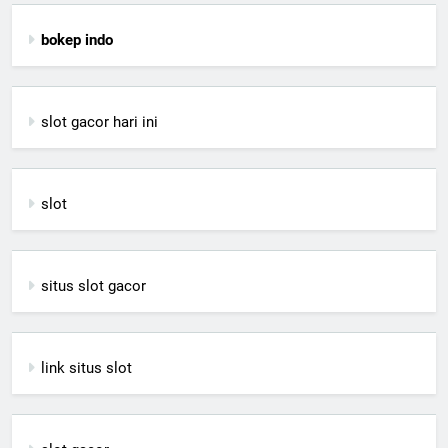
bokep indo
slot gacor hari ini
slot
situs slot gacor
link situs slot