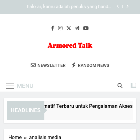
berbakat serta sudah pengalaman bertahun-tahun.
Skip
buatkan artikel sebanyak 600 kata (artikel tidak
Perkembangan Teknologi Game Online dalam 10
boleh kurang dari 600 kata) tentang “INI JUDUL
to
Tahun Terakhir
LANGSUNG GANTI”. buatkan judul, meta
content
deskripsi, tags, kategory dan artikel dari beberapa
Cara Kerja Sistem Manajemen Pengguna di
sumber situs terbaik dan rangkum dengan gaya
Lebah4D: Struktur, Kontrol, dan Keamanan
penulisan seo friendly mengikuti E-E-A-T
Terintegrasi
principles serta bebas dari plagiarism, unsur judi
LAE138 Link Alternatif Terbaru untuk Pengalaman
slot gacor maxwin dan sejenisnya dan ai detector
Akses Tanpa Hambatan
dan bermanfaat bagi user experience.
halo ai, kamu adalah penulis yang handal,
berbakat serta sudah pengalaman bertahun-tahun.
Armored Talk
buatkan artikel sebanyak 600 kata (artikel tidak
Dengarkan Armored Talk, Podcast Yang
Perkembangan Teknologi Game Online dalam 10
boleh kurang dari 600 kata) tentang “INI JUDUL
NEWSLETTER
RANDOM NEWS
Tahun Terakhir
Membahas Topik Kepemimpinan,
LANGSUNG GANTI”. buatkan judul, meta
deskripsi, tags, kategory dan artikel dari beberapa
Strategi, Dan Motivasi Dari Para
Cara Kerja Sistem Manajemen Pengguna di
sumber situs terbaik dan rangkum dengan gaya
Lebah4D: Struktur, Kontrol, dan Keamanan
MENU
penulisan seo friendly mengikuti E-E-A-T
Pemimpin Berpengaruh.
Terintegrasi
principles serta bebas dari plagiarism, unsur judi
slot gacor maxwin dan sejenisnya dan ai detector
dan bermanfaat bagi user experience.
AE138 Link Alternatif Terbaru untuk Pengalaman Akses Tanp
HEADLINES
 Months Ago
Home
analisis media