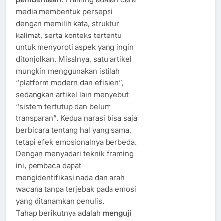
media membentuk persepsi
dengan memilih kata, struktur
kalimat, serta konteks tertentu
untuk menyoroti aspek yang ingin
ditonjolkan. Misalnya, satu artikel
mungkin menggunakan istilah
“platform modern dan efisien”,
sedangkan artikel lain menyebut
“sistem tertutup dan belum
transparan”. Kedua narasi bisa saja
berbicara tentang hal yang sama,
tetapi efek emosionalnya berbeda.
Dengan menyadari teknik framing
ini, pembaca dapat
mengidentifikasi nada dan arah
wacana tanpa terjebak pada emosi
yang ditanamkan penulis.
Tahap berikutnya adalah
menguji