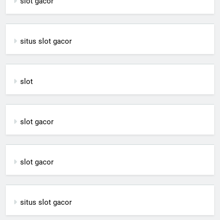
slot gacor
situs slot gacor
slot
slot gacor
slot gacor
situs slot gacor