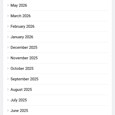
May 2026
March 2026
February 2026
January 2026
December 2025
November 2025
October 2025
September 2025
August 2025
July 2025
June 2025