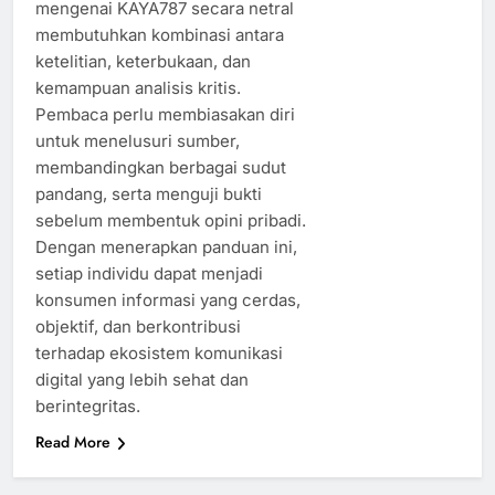
mengenai KAYA787 secara netral
membutuhkan kombinasi antara
ketelitian, keterbukaan, dan
kemampuan analisis kritis.
Pembaca perlu membiasakan diri
untuk menelusuri sumber,
membandingkan berbagai sudut
pandang, serta menguji bukti
sebelum membentuk opini pribadi.
Dengan menerapkan panduan ini,
setiap individu dapat menjadi
konsumen informasi yang cerdas,
objektif, dan berkontribusi
terhadap ekosistem komunikasi
digital yang lebih sehat dan
berintegritas.
Read More