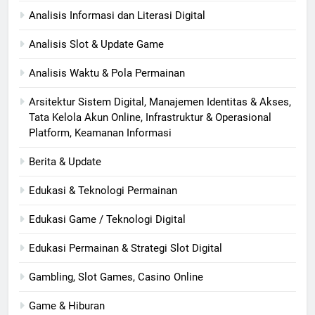
Analisis Informasi dan Literasi Digital
Analisis Slot & Update Game
Analisis Waktu & Pola Permainan
Arsitektur Sistem Digital, Manajemen Identitas & Akses,
Tata Kelola Akun Online, Infrastruktur & Operasional
Platform, Keamanan Informasi
Berita & Update
Edukasi & Teknologi Permainan
Edukasi Game / Teknologi Digital
Edukasi Permainan & Strategi Slot Digital
Gambling, Slot Games, Casino Online
Game & Hiburan