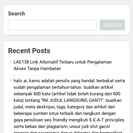
Search
SEARCH
Recent Posts
LAE138 Link Alternatif Terbaru untuk Pengalaman
Akses Tanpa Hambatan
halo ai, kamu adalah penulis yang handal, berbakat serta
sudah pengalaman bertahun-tahun. buatkan artikel
sebanyak 600 kata (artikel tidak boleh kurang dari 600
kata) tentang “INI JUDUL LANGSUNG GANTI”. buatkan
judul, meta deskripsi, tags, kategory dan artikel dari
beberapa sumber situs terbaik dan rangkum dengan
gaya penulisan seo friendly mengikuti E-E-A-T principles
serta bebas dari plagiarism, unsur judi slot gacor
maxwin dan sejenisnya dan ai detector dan bermanfaat