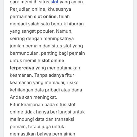
cara memilih situs
slot
yang aman.
Perjudian online, khususnya
permainan
slot online
, telah
menjadi salah satu bentuk hiburan
yang sangat populer. Namun,
seiring dengan meningkatnya
jumlah pemain dan situs slot yang
bermunculan, penting bagi pemain
untuk memilih
slot online
terpercaya
yang mengutamakan
keamanan. Tanpa adanya fitur
keamanan yang memadai, risiko
kehilangan data pribadi atau dana
Anda akan meningkat.
Fitur keamanan pada situs slot
online tidak hanya berfungsi untuk
melindungi data dan transaksi
pemain, tetapi juga untuk
memastikan bahwa permainan