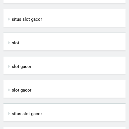
situs slot gacor
slot
slot gacor
slot gacor
situs slot gacor