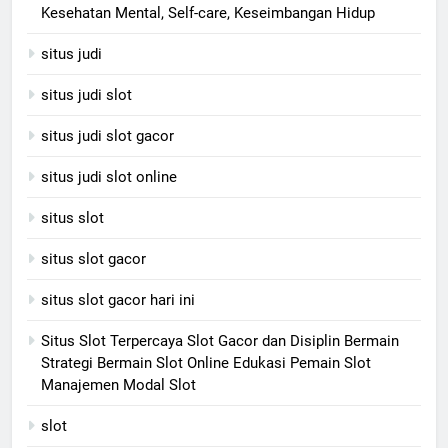
Kesehatan Mental, Self-care, Keseimbangan Hidup
situs judi
situs judi slot
situs judi slot gacor
situs judi slot online
situs slot
situs slot gacor
situs slot gacor hari ini
Situs Slot Terpercaya Slot Gacor dan Disiplin Bermain
Strategi Bermain Slot Online Edukasi Pemain Slot
Manajemen Modal Slot
slot