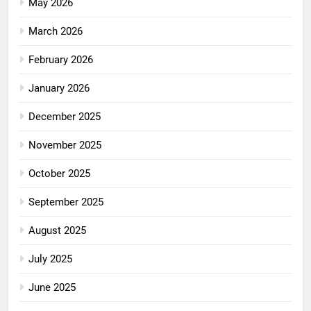
May 2026
March 2026
February 2026
January 2026
December 2025
November 2025
October 2025
September 2025
August 2025
July 2025
June 2025