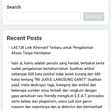
Search
SEARCH
Recent Posts
LAE138 Link Alternatif Terbaru untuk Pengalaman
Akses Tanpa Hambatan
halo ai, kamu adalah penulis yang handal, berbakat serta
sudah pengalaman bertahun-tahun. buatkan artikel
sebanyak 600 kata (artikel tidak boleh kurang dari 600
kata) tentang “INI JUDUL LANGSUNG GANTI”. buatkan
judul, meta deskripsi, tags, kategory dan artikel dari
beberapa sumber situs terbaik dan rangkum dengan
gaya penulisan seo friendly mengikuti E-E-A-T principles
serta bebas dari plagiarism, unsur judi slot gacor
maxwin dan sejenisnya dan ai detector dan bermanfaat