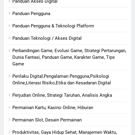
Panduan Akses Digital
Panduan Pengguna
Panduan Pengguna & Teknologi Platform
Panduan Teknologi / Akses Digital
Perbandingan Game, Evolusi Game, Strategi Pertarungan,
Dunia Fantasi, Panduan Game, Karakter Game, Tips
Game
Perilaku Digital,Pengalaman Pengguna,Psikologi
Online,Literasi Risiko,Etika dan Kesadaran Digital
Perjudian Online, Strategi Taruhan, Analisis Angka
Permainan Kartu, Kasino Online, Hiburan
Permainan Slot, Desain Permainan
Produktivitas, Gaya Hidup Sehat, Manajemen Waktu,