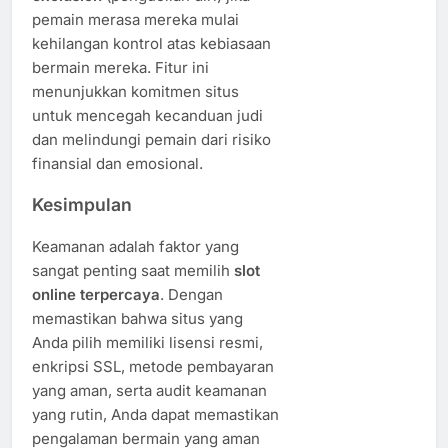
pemain merasa mereka mulai
kehilangan kontrol atas kebiasaan
bermain mereka. Fitur ini
menunjukkan komitmen situs
untuk mencegah kecanduan judi
dan melindungi pemain dari risiko
finansial dan emosional.
Kesimpulan
Keamanan adalah faktor yang
sangat penting saat memilih
slot
online terpercaya
. Dengan
memastikan bahwa situs yang
Anda pilih memiliki lisensi resmi,
enkripsi SSL, metode pembayaran
yang aman, serta audit keamanan
yang rutin, Anda dapat memastikan
pengalaman bermain yang aman