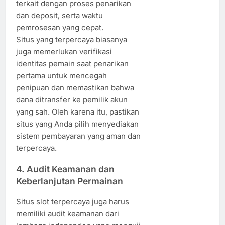
terkait dengan proses penarikan
dan deposit, serta waktu
pemrosesan yang cepat.
Situs yang terpercaya biasanya
juga memerlukan verifikasi
identitas pemain saat penarikan
pertama untuk mencegah
penipuan dan memastikan bahwa
dana ditransfer ke pemilik akun
yang sah. Oleh karena itu, pastikan
situs yang Anda pilih menyediakan
sistem pembayaran yang aman dan
terpercaya.
4.
Audit Keamanan dan
Keberlanjutan Permainan
Situs slot terpercaya juga harus
memiliki audit keamanan dari