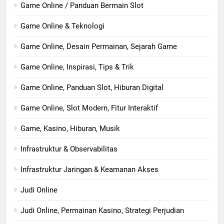
Game Online / Panduan Bermain Slot
Game Online & Teknologi
Game Online, Desain Permainan, Sejarah Game
Game Online, Inspirasi, Tips & Trik
Game Online, Panduan Slot, Hiburan Digital
Game Online, Slot Modern, Fitur Interaktif
Game, Kasino, Hiburan, Musik
Infrastruktur & Observabilitas
Infrastruktur Jaringan & Keamanan Akses
Judi Online
Judi Online, Permainan Kasino, Strategi Perjudian