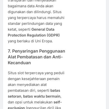
transparan dan menjelaskan
bagaimana data Anda akan
digunakan dan dilindungi. Situs
yang terpercaya harus mematuhi
standar perlindungan data yang
ketat, seperti
General Data
Protection Regulation (GDPR)
yang berlaku di Uni Eropa.
7.
Penyaringan Penggunaan
Alat Pembatasan dan Anti-
Kecanduan
Situs slot terpercaya yang peduli
dengan kesejahteraan pemain
akan menyediakan alat
pembatasan diri, seperti
batas
setoran
,
batas waktu bermain
,
dan opsi untuk melakukan
self-
exclusion
(pengucilan diri) jika