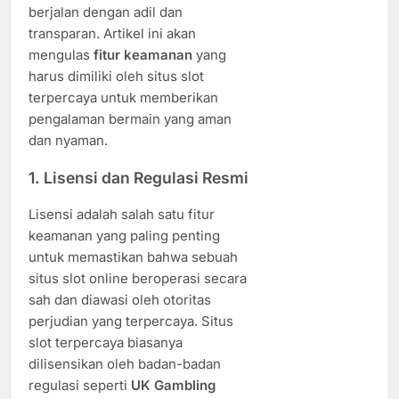
berjalan dengan adil dan
transparan. Artikel ini akan
mengulas
fitur keamanan
yang
harus dimiliki oleh situs slot
terpercaya untuk memberikan
pengalaman bermain yang aman
dan nyaman.
1.
Lisensi dan Regulasi Resmi
Lisensi adalah salah satu fitur
keamanan yang paling penting
untuk memastikan bahwa sebuah
situs slot online beroperasi secara
sah dan diawasi oleh otoritas
perjudian yang terpercaya. Situs
slot terpercaya biasanya
dilisensikan oleh badan-badan
regulasi seperti
UK Gambling