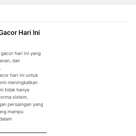
Gacor Hari Ini
gacor hari ini yang
anan, dan
.
cor hari ini untuk
 demi meningkatkan
i tidak hanya
forma sistem,
ngan persaingan yang
ang mampu
 dalam