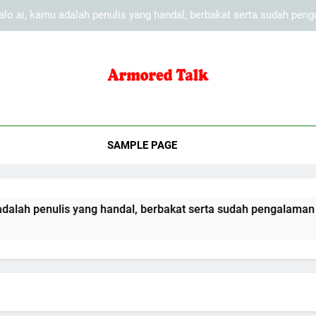
alo ai, kamu adalah penulis yang handal, berbakat serta sudah peng
sebanyak 600 kata (artikel tidak boleh kurang dari 600 kata
buatkan judul, meta deskripsi, tags, kategory dan artikel dari be
Perkembangan Teknologi 
engan gaya penulisan seo friendly mengikuti E-E-A-T principles serta
gacor maxwin dan sejenisnya dan ai detecto
Cara Kerja Sistem Manajemen Pengguna di Lebah4D: Struktu
ored Talk
LAE138 Link Alternatif Terbaru u
 Armored Talk, Podcast Yang Membahas Topik Kepemimpinan, S
alo ai, kamu adalah penulis yang handal, berbakat serta sudah peng
SAMPLE PAGE
sebanyak 600 kata (artikel tidak boleh kurang dari 600 kata
buatkan judul, meta deskripsi, tags, kategory dan artikel dari be
Perkembangan Teknologi 
engan gaya penulisan seo friendly mengikuti E-E-A-T principles serta
gacor maxwin dan sejenisnya dan ai detecto
Cara Kerja Sistem Manajemen Pengguna di Lebah4D: Struktu
 yang handal, berbakat serta sudah pengalaman bertahun-tahun.