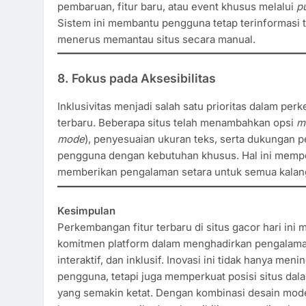
pembaruan, fitur baru, atau event khusus melalui
p
Sistem ini membantu pengguna tetap terinformasi t
menerus memantau situs secara manual.
8. Fokus pada Aksesibilitas
Inklusivitas menjadi salah satu prioritas dalam per
terbaru. Beberapa situs telah menambahkan opsi
m
mode
), penyesuaian ukuran teks, serta dukungan p
pengguna dengan kebutuhan khusus. Hal ini memp
memberikan pengalaman setara untuk semua kalan
Kesimpulan
Perkembangan fitur terbaru di situs gacor hari ini
komitmen platform dalam menghadirkan pengalama
interaktif, dan inklusif. Inovasi ini tidak hanya me
pengguna, tetapi juga memperkuat posisi situs dala
yang semakin ketat. Dengan kombinasi desain moder