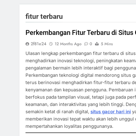
fitur terbaru
Perkembangan Fitur Terbaru di Situs 
2f81e24
12 Months Ago
0
5 Mins
Ulasan lengkap perkembangan fitur terbaru di situs 
menghadirkan inovasi teknologi, peningkatan keam
pengalaman bermain lebih interaktif bagi pengguna
Perkembangan teknologi digital mendorong situs ga
terus berinovasi menghadirkan fitur-fitur terbaru
kenyamanan dan kepuasan pengguna. Pembaruan in
berfokus pada tampilan visual, tetapi juga pada per
keamanan, dan interaktivitas yang lebih tinggi. De
semakin ketat di ranah digital,
situs gacor hari ini
y
memberikan inovasi tepat waktu akan lebih unggul
mempertahankan loyalitas penggunanya.