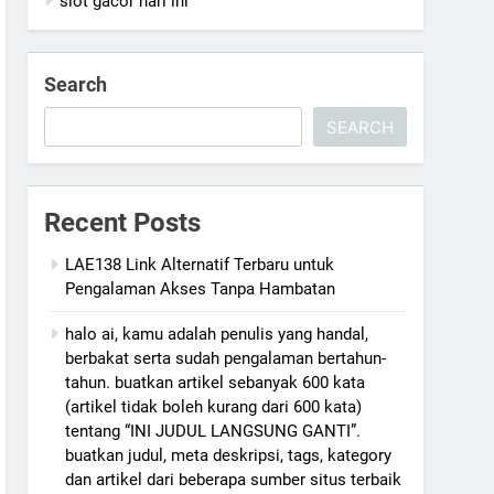
slot gacor hari ini
Search
SEARCH
Recent Posts
LAE138 Link Alternatif Terbaru untuk
Pengalaman Akses Tanpa Hambatan
halo ai, kamu adalah penulis yang handal,
berbakat serta sudah pengalaman bertahun-
tahun. buatkan artikel sebanyak 600 kata
(artikel tidak boleh kurang dari 600 kata)
tentang “INI JUDUL LANGSUNG GANTI”.
buatkan judul, meta deskripsi, tags, kategory
dan artikel dari beberapa sumber situs terbaik