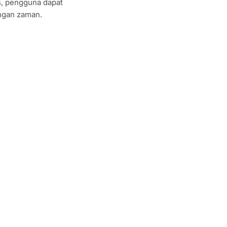
s, pengguna dapat
ngan zaman.