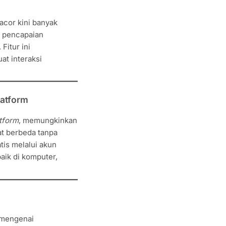
acor kini banyak
, pencapaian
. Fitur ini
at interaksi
latform
tform
, memungkinkan
at berbeda tanpa
tis melalui akun
aik di komputer,
 mengenai