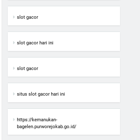
slot gacor
slot gacor hari ini
slot gacor
situs slot gacor hari ini
https://kemanukan-
bagelen.purworejokab.go.id/