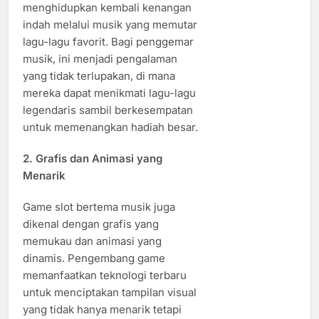
menghidupkan kembali kenangan
indah melalui musik yang memutar
lagu-lagu favorit. Bagi penggemar
musik, ini menjadi pengalaman
yang tidak terlupakan, di mana
mereka dapat menikmati lagu-lagu
legendaris sambil berkesempatan
untuk memenangkan hadiah besar.
2.
Grafis dan Animasi yang
Menarik
Game slot bertema musik juga
dikenal dengan grafis yang
memukau dan animasi yang
dinamis. Pengembang game
memanfaatkan teknologi terbaru
untuk menciptakan tampilan visual
yang tidak hanya menarik tetapi