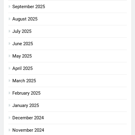
September 2025
August 2025
July 2025
June 2025
May 2025
April 2025
March 2025
February 2025
January 2025
December 2024
November 2024