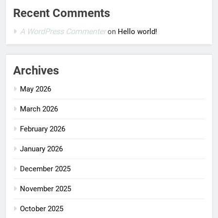
Recent Comments
A WordPress Commenter
on
Hello world!
Archives
May 2026
March 2026
February 2026
January 2026
December 2025
November 2025
October 2025