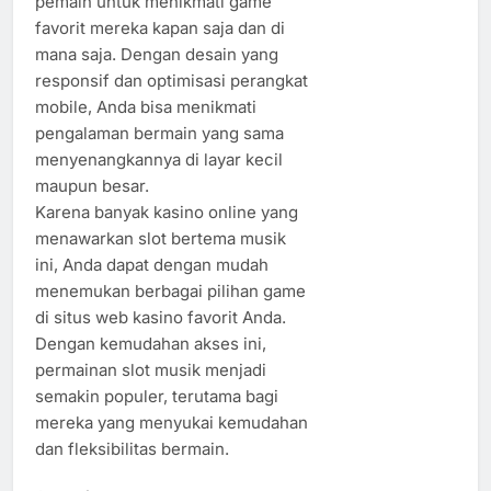
pemain untuk menikmati game
favorit mereka kapan saja dan di
mana saja. Dengan desain yang
responsif dan optimisasi perangkat
mobile, Anda bisa menikmati
pengalaman bermain yang sama
menyenangkannya di layar kecil
maupun besar.
Karena banyak kasino online yang
menawarkan slot bertema musik
ini, Anda dapat dengan mudah
menemukan berbagai pilihan game
di situs web kasino favorit Anda.
Dengan kemudahan akses ini,
permainan slot musik menjadi
semakin populer, terutama bagi
mereka yang menyukai kemudahan
dan fleksibilitas bermain.