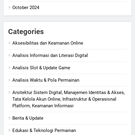
October 2024
Categories
Aksesibilitas dan Keamanan Online
Analisis Informasi dan Literasi Digital
Analisis Slot & Update Game
Analisis Waktu & Pola Permainan
Arsitektur Sistem Digital, Manajemen Identitas & Akses,
Tata Kelola Akun Online, Infrastruktur & Operasional
Platform, Keamanan Informasi
Berita & Update
Edukasi & Teknologi Permainan