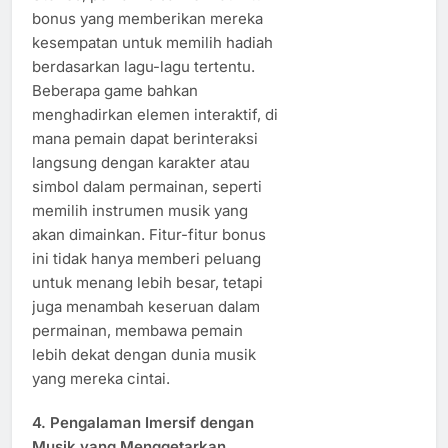
bonus yang memberikan mereka
kesempatan untuk memilih hadiah
berdasarkan lagu-lagu tertentu.
Beberapa game bahkan
menghadirkan elemen interaktif, di
mana pemain dapat berinteraksi
langsung dengan karakter atau
simbol dalam permainan, seperti
memilih instrumen musik yang
akan dimainkan. Fitur-fitur bonus
ini tidak hanya memberi peluang
untuk menang lebih besar, tetapi
juga menambah keseruan dalam
permainan, membawa pemain
lebih dekat dengan dunia musik
yang mereka cintai.
4.
Pengalaman Imersif dengan
Musik yang Menggetarkan