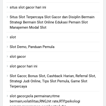
situs slot gacor hari ini
Situs Slot Terpercaya Slot Gacor dan Disiplin Bermain
Strategi Bermain Slot Online Edukasi Pemain Slot
Manajemen Modal Slot
slot
Slot Demo, Panduan Pemula
slot gacor
slot gacor hari ini
Slot Gacor, Bonus Slot, Cashback Harian, Referral Slot,
Strategi Judi Online, Tips Slot Pemula, Game Slot
Terpercaya
slot gacor,pola permainan,ritme
bermain,volatilitas,RNG,hit rate,RTP,psikologi