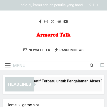
Skip
buatkan artikel sebanyak 600 kata (artikel tidak
Perkembangan Teknologi Game Online dalam 10
boleh kurang dari 600 kata) tentang “INI JUDUL
to
Tahun Terakhir
LANGSUNG GANTI”. buatkan judul, meta
content
deskripsi, tags, kategory dan artikel dari beberapa
Cara Kerja Sistem Manajemen Pengguna di
sumber situs terbaik dan rangkum dengan gaya
Lebah4D: Struktur, Kontrol, dan Keamanan
penulisan seo friendly mengikuti E-E-A-T
Terintegrasi
principles serta bebas dari plagiarism, unsur judi
LAE138 Link Alternatif Terbaru untuk Pengalaman
slot gacor maxwin dan sejenisnya dan ai detector
Akses Tanpa Hambatan
dan bermanfaat bagi user experience.
halo ai, kamu adalah penulis yang handal,
berbakat serta sudah pengalaman bertahun-tahun.
Armored Talk
buatkan artikel sebanyak 600 kata (artikel tidak
Dengarkan Armored Talk, Podcast Yang
Perkembangan Teknologi Game Online dalam 10
boleh kurang dari 600 kata) tentang “INI JUDUL
NEWSLETTER
RANDOM NEWS
Tahun Terakhir
LANGSUNG GANTI”. buatkan judul, meta
Membahas Topik Kepemimpinan,
deskripsi, tags, kategory dan artikel dari beberapa
Cara Kerja Sistem Manajemen Pengguna di
Strategi, Dan Motivasi Dari Para
sumber situs terbaik dan rangkum dengan gaya
Lebah4D: Struktur, Kontrol, dan Keamanan
penulisan seo friendly mengikuti E-E-A-T
MENU
Terintegrasi
Pemimpin Berpengaruh.
principles serta bebas dari plagiarism, unsur judi
slot gacor maxwin dan sejenisnya dan ai detector
dan bermanfaat bagi user experience.
E138 Link Alternatif Terbaru untuk Pengalaman Akses Tanpa
HEADLINES
onths Ago
Home
game slot