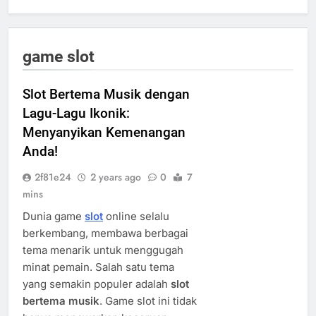
game slot
Slot Bertema Musik dengan
Lagu-Lagu Ikonik:
Menyanyikan Kemenangan
Anda!
2f81e24
2 years ago
0
7
mins
Dunia game
slot
online selalu
berkembang, membawa berbagai
tema menarik untuk menggugah
minat pemain. Salah satu tema
yang semakin populer adalah
slot
bertema musik
. Game slot ini tidak