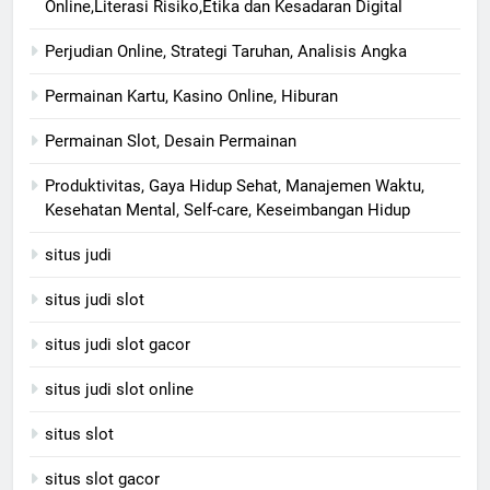
Online,Literasi Risiko,Etika dan Kesadaran Digital
Perjudian Online, Strategi Taruhan, Analisis Angka
Permainan Kartu, Kasino Online, Hiburan
Permainan Slot, Desain Permainan
Produktivitas, Gaya Hidup Sehat, Manajemen Waktu,
Kesehatan Mental, Self-care, Keseimbangan Hidup
situs judi
situs judi slot
situs judi slot gacor
situs judi slot online
situs slot
situs slot gacor