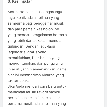
6.
Kesimpulan
Slot bertema musik dengan lagu-
lagu ikonik adalah pilihan yang
sempurna bagi penggemar musik
dan para pemain kasino online
yang mencari pengalaman bermain
yang lebih dari sekadar memutar
gulungan. Dengan lagu-lagu
legendaris, grafis yang
menakjubkan, fitur bonus yang
menguntungkan, dan pengalaman
imersif yang menyenangkan, game
slot ini memberikan hiburan yang
tak terlupakan.
Jika Anda mencari cara baru untuk
menikmati musik favorit sambil
bermain game kasino, maka slot
bertema musik adalah pilihan yang