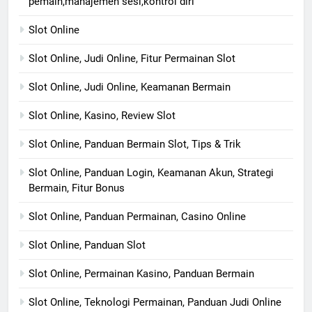
pemain,manajemen sesi,kontrol diri
Slot Online
Slot Online, Judi Online, Fitur Permainan Slot
Slot Online, Judi Online, Keamanan Bermain
Slot Online, Kasino, Review Slot
Slot Online, Panduan Bermain Slot, Tips & Trik
Slot Online, Panduan Login, Keamanan Akun, Strategi
Bermain, Fitur Bonus
Slot Online, Panduan Permainan, Casino Online
Slot Online, Panduan Slot
Slot Online, Permainan Kasino, Panduan Bermain
Slot Online, Teknologi Permainan, Panduan Judi Online