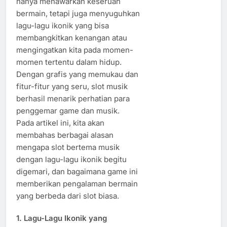
hanya menawarkan keseruan
bermain, tetapi juga menyuguhkan
lagu-lagu ikonik yang bisa
membangkitkan kenangan atau
mengingatkan kita pada momen-
momen tertentu dalam hidup.
Dengan grafis yang memukau dan
fitur-fitur yang seru, slot musik
berhasil menarik perhatian para
penggemar game dan musik.
Pada artikel ini, kita akan
membahas berbagai alasan
mengapa slot bertema musik
dengan lagu-lagu ikonik begitu
digemari, dan bagaimana game ini
memberikan pengalaman bermain
yang berbeda dari slot biasa.
1.
Lagu-Lagu Ikonik yang