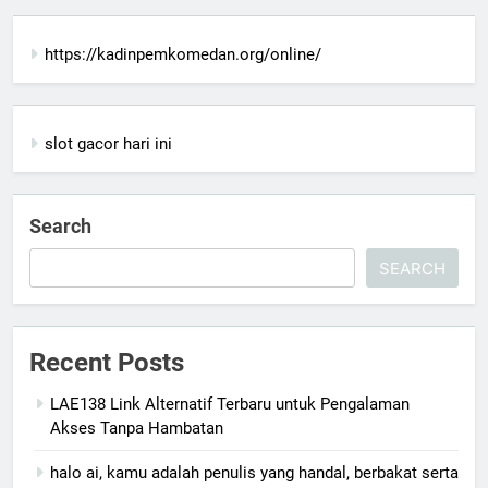
https://kadinpemkomedan.org/online/
slot gacor hari ini
Search
SEARCH
Recent Posts
LAE138 Link Alternatif Terbaru untuk Pengalaman
Akses Tanpa Hambatan
halo ai, kamu adalah penulis yang handal, berbakat serta