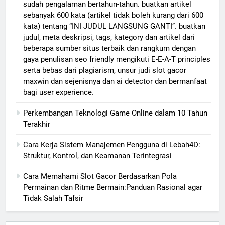
sudah pengalaman bertahun-tahun. buatkan artikel
sebanyak 600 kata (artikel tidak boleh kurang dari 600
kata) tentang “INI JUDUL LANGSUNG GANTI”. buatkan
judul, meta deskripsi, tags, kategory dan artikel dari
beberapa sumber situs terbaik dan rangkum dengan
gaya penulisan seo friendly mengikuti E-E-A-T principles
serta bebas dari plagiarism, unsur judi slot gacor
maxwin dan sejenisnya dan ai detector dan bermanfaat
bagi user experience.
Perkembangan Teknologi Game Online dalam 10 Tahun
Terakhir
Cara Kerja Sistem Manajemen Pengguna di Lebah4D:
Struktur, Kontrol, dan Keamanan Terintegrasi
Cara Memahami Slot Gacor Berdasarkan Pola
Permainan dan Ritme Bermain:Panduan Rasional agar
Tidak Salah Tafsir