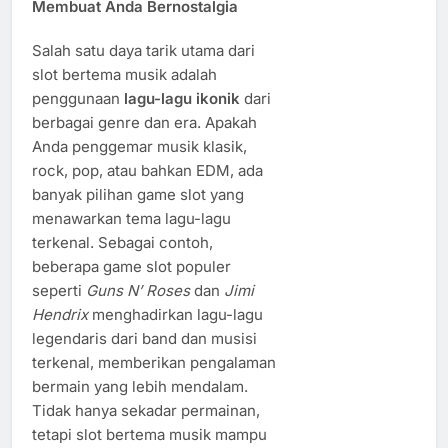
Membuat Anda Bernostalgia
Salah satu daya tarik utama dari
slot bertema musik adalah
penggunaan
lagu-lagu ikonik
dari
berbagai genre dan era. Apakah
Anda penggemar musik klasik,
rock, pop, atau bahkan EDM, ada
banyak pilihan game slot yang
menawarkan tema lagu-lagu
terkenal. Sebagai contoh,
beberapa game slot populer
seperti
Guns N’ Roses
dan
Jimi
Hendrix
menghadirkan lagu-lagu
legendaris dari band dan musisi
terkenal, memberikan pengalaman
bermain yang lebih mendalam.
Tidak hanya sekadar permainan,
tetapi slot bertema musik mampu