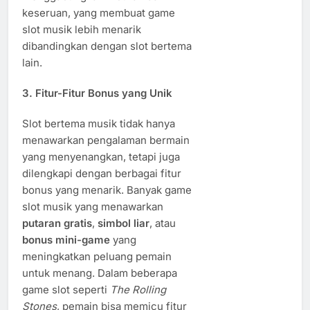
keseruan, yang membuat game
slot musik lebih menarik
dibandingkan dengan slot bertema
lain.
3.
Fitur-Fitur Bonus yang Unik
Slot bertema musik tidak hanya
menawarkan pengalaman bermain
yang menyenangkan, tetapi juga
dilengkapi dengan berbagai fitur
bonus yang menarik. Banyak game
slot musik yang menawarkan
putaran gratis
,
simbol liar
, atau
bonus mini-game
yang
meningkatkan peluang pemain
untuk menang. Dalam beberapa
game slot seperti
The Rolling
Stones
, pemain bisa memicu fitur