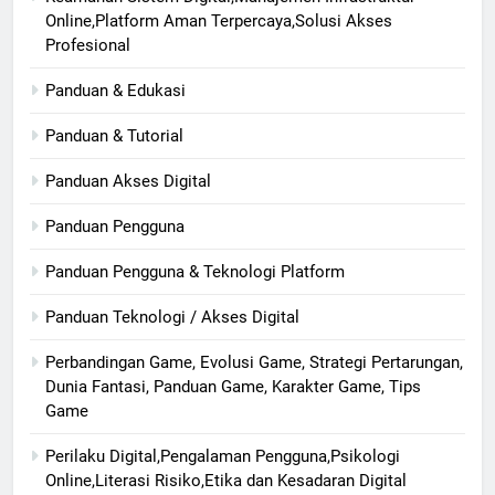
Online,Platform Aman Terpercaya,Solusi Akses
Profesional
Panduan & Edukasi
Panduan & Tutorial
Panduan Akses Digital
Panduan Pengguna
Panduan Pengguna & Teknologi Platform
Panduan Teknologi / Akses Digital
Perbandingan Game, Evolusi Game, Strategi Pertarungan,
Dunia Fantasi, Panduan Game, Karakter Game, Tips
Game
Perilaku Digital,Pengalaman Pengguna,Psikologi
Online,Literasi Risiko,Etika dan Kesadaran Digital