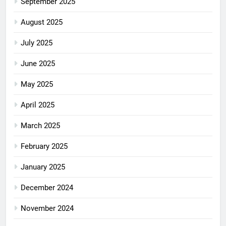
September 2025
August 2025
July 2025
June 2025
May 2025
April 2025
March 2025
February 2025
January 2025
December 2024
November 2024