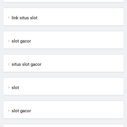
link situs slot
slot gacor
situs slot gacor
slot
slot gacor