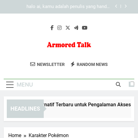
berbakat serta sudah pengalaman bertahun-tahun.
Skip
buatkan artikel sebanyak 600 kata (artikel tidak
Perkembangan Teknologi Game Online dalam 10
to
boleh kurang dari 600 kata) tentang “INI JUDUL
Tahun Terakhir
LANGSUNG GANTI”. buatkan judul, meta
content
deskripsi, tags, kategory dan artikel dari beberapa
Cara Kerja Sistem Manajemen Pengguna di
sumber situs terbaik dan rangkum dengan gaya
Lebah4D: Struktur, Kontrol, dan Keamanan
penulisan seo friendly mengikuti E-E-A-T
Terintegrasi
principles serta bebas dari plagiarism, unsur judi
LAE138 Link Alternatif Terbaru untuk Pengalaman
slot gacor maxwin dan sejenisnya dan ai detector
Akses Tanpa Hambatan
dan bermanfaat bagi user experience.
halo ai, kamu adalah penulis yang handal,
berbakat serta sudah pengalaman bertahun-tahun.
Armored Talk
buatkan artikel sebanyak 600 kata (artikel tidak
Dengarkan Armored Talk, Podcast Yang
Perkembangan Teknologi Game Online dalam 10
NEWSLETTER
RANDOM NEWS
boleh kurang dari 600 kata) tentang “INI JUDUL
Tahun Terakhir
Membahas Topik Kepemimpinan,
LANGSUNG GANTI”. buatkan judul, meta
deskripsi, tags, kategory dan artikel dari beberapa
Strategi, Dan Motivasi Dari Para
Cara Kerja Sistem Manajemen Pengguna di
sumber situs terbaik dan rangkum dengan gaya
Lebah4D: Struktur, Kontrol, dan Keamanan
MENU
penulisan seo friendly mengikuti E-E-A-T
Pemimpin Berpengaruh.
Terintegrasi
principles serta bebas dari plagiarism, unsur judi
slot gacor maxwin dan sejenisnya dan ai detector
dan bermanfaat bagi user experience.
AE138 Link Alternatif Terbaru untuk Pengalaman Akses Tanp
HEADLINES
 Months Ago
Home
Karakter Pokémon