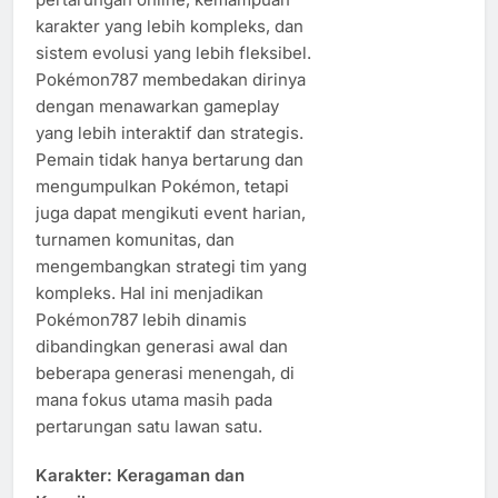
karakter yang lebih kompleks, dan
sistem evolusi yang lebih fleksibel.
Pokémon787 membedakan dirinya
dengan menawarkan gameplay
yang lebih interaktif dan strategis.
Pemain tidak hanya bertarung dan
mengumpulkan Pokémon, tetapi
juga dapat mengikuti event harian,
turnamen komunitas, dan
mengembangkan strategi tim yang
kompleks. Hal ini menjadikan
Pokémon787 lebih dinamis
dibandingkan generasi awal dan
beberapa generasi menengah, di
mana fokus utama masih pada
pertarungan satu lawan satu.
Karakter: Keragaman dan