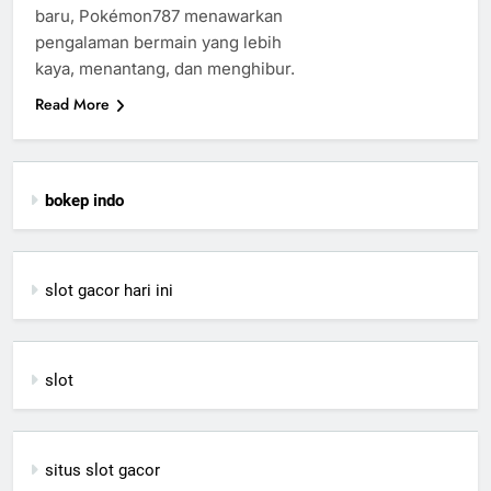
baru, Pokémon787 menawarkan
pengalaman bermain yang lebih
kaya, menantang, dan menghibur.
Read More
bokep indo
slot gacor hari ini
slot
situs slot gacor