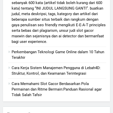
sebanyak 600 kata (artikel tidak boleh kurang dari 600
kata) tentang “INI JUDUL LANGSUNG GANTI”. buatkan
judul, meta deskripsi, tags, kategory dan artikel dari
beberapa sumber situs terbaik dan rangkum dengan
gaya penulisan seo friendly mengikuti E-E-A-T principles
serta bebas dari plagiarism, unsur judi slot gacor
maxwin dan sejenisnya dan ai detector dan bermanfaat
bagi user experience.
Perkembangan Teknologi Game Online dalam 10 Tahun
Terakhir
Cara Kerja Sistem Manajemen Pengguna di Lebah4D:
Struktur, Kontrol, dan Keamanan Terintegrasi
Cara Memahami Slot Gacor Berdasarkan Pola
Permainan dan Ritme Bermain:Panduan Rasional agar
Tidak Salah Tafsir