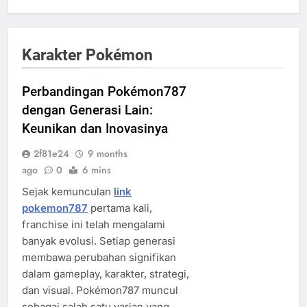
Karakter Pokémon
Perbandingan Pokémon787
dengan Generasi Lain:
Keunikan dan Inovasinya
2f81e24
9 months
ago
0
6 mins
Sejak kemunculan
link
pokemon787
pertama kali,
franchise ini telah mengalami
banyak evolusi. Setiap generasi
membawa perubahan signifikan
dalam gameplay, karakter, strategi,
dan visual. Pokémon787 muncul
sebagai salah satu varian yang