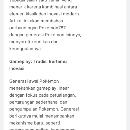
menarik karena kombinasi antara
elemen klasik dan inovasi modern.
Artikel ini akan membahas
perbandingan Pokémon787
dengan generasi Pokémon lainnya,
menyoroti keunikan dan
keunggulannya.
Gameplay: Tradisi Bertemu
Inovasi
Generasi awal Pokémon
menekankan gameplay linear
dengan fokus pada petualangan,
pertarungan sederhana, dan
pengumpulan Pokémon. Generasi
berikutnya mulai menambahkan
mekanisme baru, seperti
pertarungan online, kemampuan