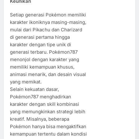
Keunikan
Setiap generasi Pokémon memiliki
karakter ikoniknya masing-masing,
mulai dari Pikachu dan Charizard
di generasi pertama hingga
karakter dengan tipe unik di
generasi terbaru. Pokémon787
menonjol dengan karakter yang
memiliki kemampuan khusus,
animasi menarik, dan desain visual
yang memikat.
Selain kekuatan dasar,
Pokémon787 menghadirkan
karakter dengan skill kombinasi
yang memungkinkan strategi lebih
kreatif. Misalnya, beberapa
Pokémon hanya bisa mengaktifkan
kemampuan tertentu dalam kondisi