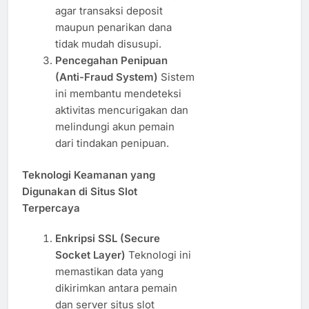
agar transaksi deposit
maupun penarikan dana
tidak mudah disusupi.
Pencegahan Penipuan
(Anti-Fraud System)
Sistem
ini membantu mendeteksi
aktivitas mencurigakan dan
melindungi akun pemain
dari tindakan penipuan.
Teknologi Keamanan yang
Digunakan di Situs Slot
Terpercaya
Enkripsi SSL (Secure
Socket Layer)
Teknologi ini
memastikan data yang
dikirimkan antara pemain
dan server situs slot