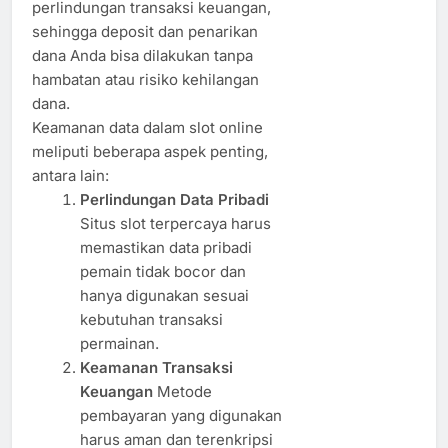
perlindungan transaksi keuangan,
sehingga deposit dan penarikan
dana Anda bisa dilakukan tanpa
hambatan atau risiko kehilangan
dana.
Keamanan data dalam slot online
meliputi beberapa aspek penting,
antara lain:
Perlindungan Data Pribadi
Situs slot terpercaya harus
memastikan data pribadi
pemain tidak bocor dan
hanya digunakan sesuai
kebutuhan transaksi
permainan.
Keamanan Transaksi
Keuangan
Metode
pembayaran yang digunakan
harus aman dan terenkripsi