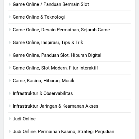
Game Online / Panduan Bermain Slot
Game Online & Teknologi
Game Online, Desain Permainan, Sejarah Game
Game Online, Inspirasi, Tips & Trik
Game Online, Panduan Slot, Hiburan Digital
Game Online, Slot Modern, Fitur Interaktif
Game, Kasino, Hiburan, Musik
Infrastruktur & Observabilitas
Infrastruktur Jaringan & Keamanan Akses
Judi Online
Judi Online, Permainan Kasino, Strategi Perjudian