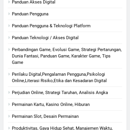
Panduan Akses Digital
Panduan Pengguna
Panduan Pengguna & Teknologi Platform
Panduan Teknologi / Akses Digital
Perbandingan Game, Evolusi Game, Strategi Pertarungan,
Dunia Fantasi, Panduan Game, Karakter Game, Tips
Game
Perilaku Digital,Pengalaman Pengguna,Psikologi
Online,Literasi Risiko,Etika dan Kesadaran Digital
Perjudian Online, Strategi Taruhan, Analisis Angka
Permainan Kartu, Kasino Online, Hiburan
Permainan Slot, Desain Permainan
Produktivitas, Gaya Hidup Sehat, Manajemen Waktu,