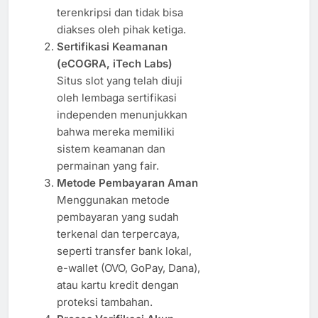
terenkripsi dan tidak bisa
diakses oleh pihak ketiga.
Sertifikasi Keamanan
(eCOGRA, iTech Labs)
Situs slot yang telah diuji
oleh lembaga sertifikasi
independen menunjukkan
bahwa mereka memiliki
sistem keamanan dan
permainan yang fair.
Metode Pembayaran Aman
Menggunakan metode
pembayaran yang sudah
terkenal dan terpercaya,
seperti transfer bank lokal,
e-wallet (OVO, GoPay, Dana),
atau kartu kredit dengan
proteksi tambahan.