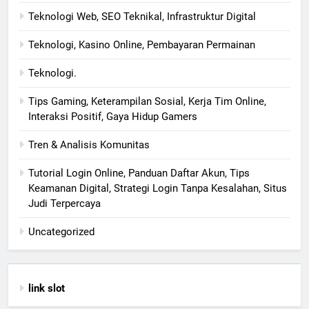
Teknologi Web, SEO Teknikal, Infrastruktur Digital
Teknologi, Kasino Online, Pembayaran Permainan
Teknologi.
Tips Gaming, Keterampilan Sosial, Kerja Tim Online,
Interaksi Positif, Gaya Hidup Gamers
Tren & Analisis Komunitas
Tutorial Login Online, Panduan Daftar Akun, Tips
Keamanan Digital, Strategi Login Tanpa Kesalahan, Situs
Judi Terpercaya
Uncategorized
link slot