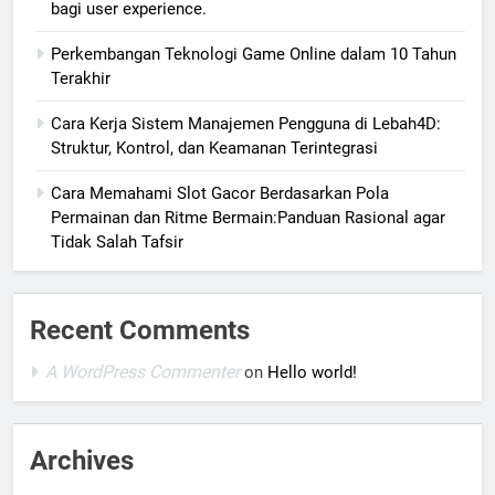
bagi user experience.
Perkembangan Teknologi Game Online dalam 10 Tahun
Terakhir
Cara Kerja Sistem Manajemen Pengguna di Lebah4D:
Struktur, Kontrol, dan Keamanan Terintegrasi
Cara Memahami Slot Gacor Berdasarkan Pola
Permainan dan Ritme Bermain:Panduan Rasional agar
Tidak Salah Tafsir
Recent Comments
A WordPress Commenter
on
Hello world!
Archives