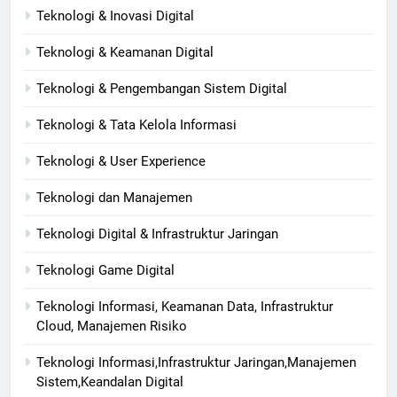
Teknologi & Inovasi Digital
Teknologi & Keamanan Digital
Teknologi & Pengembangan Sistem Digital
Teknologi & Tata Kelola Informasi
Teknologi & User Experience
Teknologi dan Manajemen
Teknologi Digital & Infrastruktur Jaringan
Teknologi Game Digital
Teknologi Informasi, Keamanan Data, Infrastruktur
Cloud, Manajemen Risiko
Teknologi Informasi,Infrastruktur Jaringan,Manajemen
Sistem,Keandalan Digital