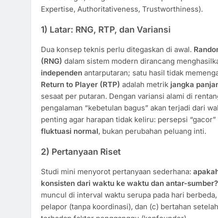
Expertise, Authoritativeness, Trustworthiness).
1) Latar: RNG, RTP, dan Variansi
Dua konsep teknis perlu ditegaskan di awal.
Rando
(RNG)
dalam sistem modern dirancang menghasilka
independen
antarputaran; satu hasil tidak memenga
Return to Player (RTP)
adalah metrik
jangka panja
sesaat per putaran. Dengan variansi alami di renta
pengalaman “kebetulan bagus” akan terjadi dari wak
penting agar harapan tidak keliru: persepsi “gacor
fluktuasi normal
, bukan perubahan peluang inti.
2) Pertanyaan Riset
Studi mini menyorot pertanyaan sederhana:
apakah
konsisten dari waktu ke waktu dan antar-sumber?
muncul di interval waktu serupa pada hari berbeda, 
pelapor (tanpa koordinasi), dan (c) bertahan setelah