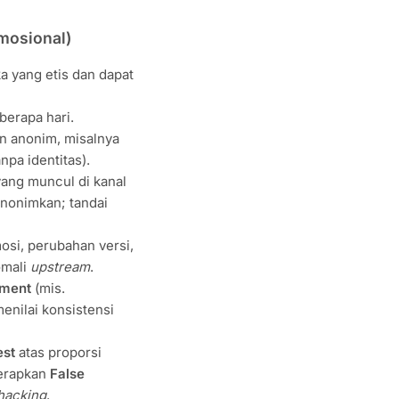
omosional)
a yang etis dan dapat
berapa hari.
an anonim, misalnya
anpa identitas).
yang muncul di kanal
anonimkan; tandai
osi, perubahan versi,
omali
upstream
.
ement
(mis.
enilai konsistensi
est
atas proporsi
terapkan
False
hacking
.