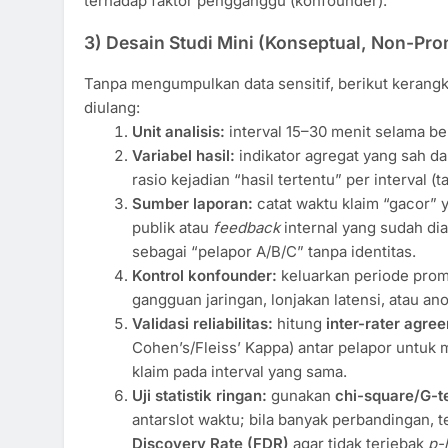
terhadap faktor pengganggu (konfounder).
3) Desain Studi Mini (Konseptual, Non-Pr
Tanpa mengumpulkan data sensitif, berikut kerangk
diulang:
Unit analisis:
interval 15–30 menit selama be
Variabel hasil:
indikator agregat yang sah d
rasio kejadian “hasil tertentu” per interval (t
Sumber laporan:
catat waktu klaim “gacor” 
publik atau
feedback
internal yang sudah di
sebagai “pelapor A/B/C” tanpa identitas.
Kontrol konfounder:
keluarkan periode prom
gangguan jaringan, lonjakan latensi, atau an
Validasi reliabilitas:
hitung
inter-rater agre
Cohen’s/Fleiss’ Kappa) antar pelapor untuk m
klaim pada interval yang sama.
Uji statistik ringan:
gunakan
chi-square/G-t
antarslot waktu; bila banyak perbandingan, 
Discovery Rate (FDR)
agar tidak terjebak
p-