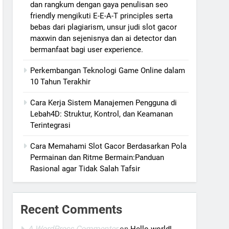
dan rangkum dengan gaya penulisan seo
friendly mengikuti E-E-A-T principles serta
bebas dari plagiarism, unsur judi slot gacor
maxwin dan sejenisnya dan ai detector dan
bermanfaat bagi user experience.
Perkembangan Teknologi Game Online dalam
10 Tahun Terakhir
Cara Kerja Sistem Manajemen Pengguna di
Lebah4D: Struktur, Kontrol, dan Keamanan
Terintegrasi
Cara Memahami Slot Gacor Berdasarkan Pola
Permainan dan Ritme Bermain:Panduan
Rasional agar Tidak Salah Tafsir
Recent Comments
A WordPress Commenter