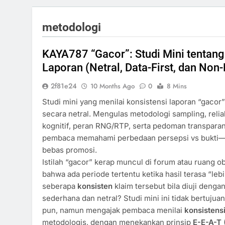
metodologi
KAYA787 “Gacor”: Studi Mini tentang
Laporan (Netral, Data-First, dan Non
2f81e24
10 Months Ago
0
8 Mins
Studi mini yang menilai konsistensi laporan “gacor
secara netral. Mengulas metodologi sampling, reliab
kognitif, peran RNG/RTP, serta pedoman transparan
pembaca memahami perbedaan persepsi vs bukti—
bebas promosi.
Istilah “gacor” kerap muncul di forum atau ruang o
bahwa ada periode tertentu ketika hasil terasa “le
seberapa
konsisten
klaim tersebut bila diuji denga
sederhana dan netral? Studi mini ini tidak bertuj
pun, namun mengajak pembaca menilai
konsistens
metodologis, dengan menekankan prinsip
E-E-A-T