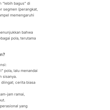
n “lebih bagus” di
per segmen (perangkat,
 sampel memengaruhi
 menunjukkan bahwa
bagai pola, terutama
en?
nsi:
” pola, lalu menandai
 sisanya.
diingat; cerita biasa
jam-jam ramai,
ut.
operasional yang