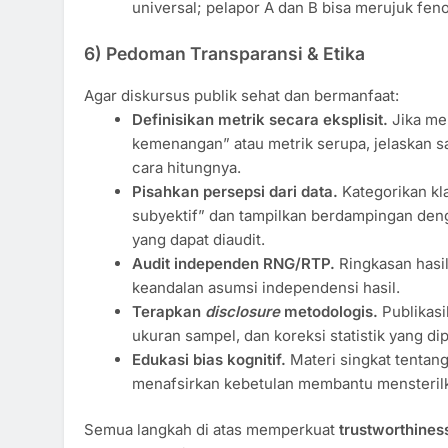
universal; pelapor A dan B bisa merujuk fe
6) Pedoman Transparansi & Etika
Agar diskursus publik sehat dan bermanfaat:
Definisikan metrik secara eksplisit.
Jika me
kemenangan” atau metrik serupa, jelaskan sa
cara hitungnya.
Pisahkan persepsi dari data.
Kategorikan kl
subyektif” dan tampilkan berdampingan den
yang dapat diaudit.
Audit independen RNG/RTP.
Ringkasan hasi
keandalan asumsi independensi hasil.
Terapkan
disclosure
metodologis.
Publikasi
ukuran sampel, dan koreksi statistik yang dip
Edukasi bias kognitif.
Materi singkat tentan
menafsirkan kebetulan membantu mensterilk
Semua langkah di atas memperkuat
trustworthines