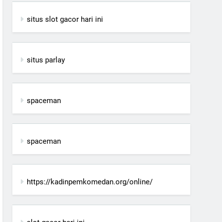
situs slot gacor hari ini
situs parlay
spaceman
spaceman
https://kadinpemkomedan.org/online/