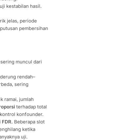
i kestabilan hasil.
rik jelas, periode
keputusan pembersihan
 sering muncul dari
derung rendah–
beda, sering
ik ramai, jumlah
roporsi
terhadap total
 kontrol konfounder.
i FDR.
Beberapa slot
menghilang ketika
anyaknya uji.