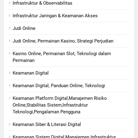
Infrastruktur & Observabilitas
Infrastruktur Jaringan & Keamanan Akses
Judi Online
Judi Online, Permainan Kasino, Strategi Perjudian
Kasino Online, Permainan Slot, Teknologi dalam
Permainan
Keamanan Digital
Keamanan Digital, Panduan Online, Teknologi
Keamanan Platform Digital,Manajemen Risiko
Online,Stabilitas Sistem,Infrastruktur
Teknologi,Pengalaman Pengguna
Keamanan Siber & Literasi Digital
Keamanan Sistem Digital,Manajemen Infrastruktur