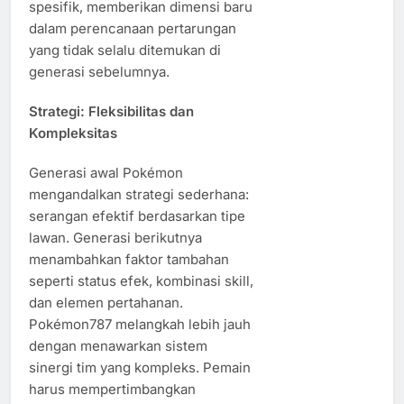
spesifik, memberikan dimensi baru
dalam perencanaan pertarungan
yang tidak selalu ditemukan di
generasi sebelumnya.
Strategi: Fleksibilitas dan
Kompleksitas
Generasi awal Pokémon
mengandalkan strategi sederhana:
serangan efektif berdasarkan tipe
lawan. Generasi berikutnya
menambahkan faktor tambahan
seperti status efek, kombinasi skill,
dan elemen pertahanan.
Pokémon787 melangkah lebih jauh
dengan menawarkan sistem
sinergi tim yang kompleks. Pemain
harus mempertimbangkan