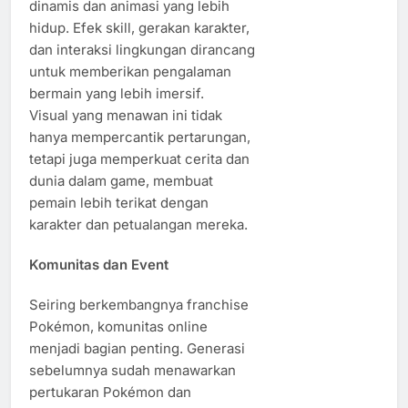
dinamis dan animasi yang lebih
hidup. Efek skill, gerakan karakter,
dan interaksi lingkungan dirancang
untuk memberikan pengalaman
bermain yang lebih imersif.
Visual yang menawan ini tidak
hanya mempercantik pertarungan,
tetapi juga memperkuat cerita dan
dunia dalam game, membuat
pemain lebih terikat dengan
karakter dan petualangan mereka.
Komunitas dan Event
Seiring berkembangnya franchise
Pokémon, komunitas online
menjadi bagian penting. Generasi
sebelumnya sudah menawarkan
pertukaran Pokémon dan