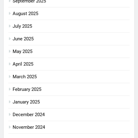
September 2025
August 2025
July 2025
June 2025
May 2025
April 2025
March 2025
February 2025
January 2025
December 2024
November 2024