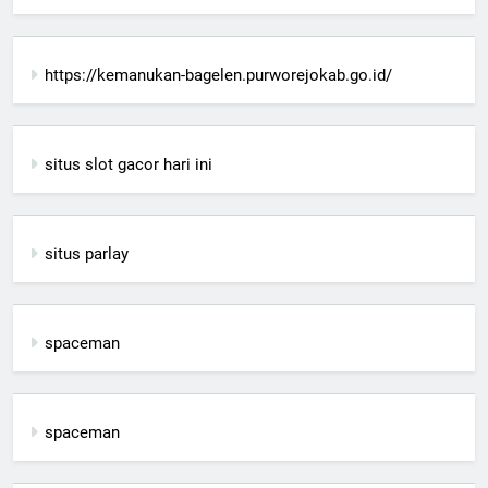
https://kemanukan-bagelen.purworejokab.go.id/
situs slot gacor hari ini
situs parlay
spaceman
spaceman