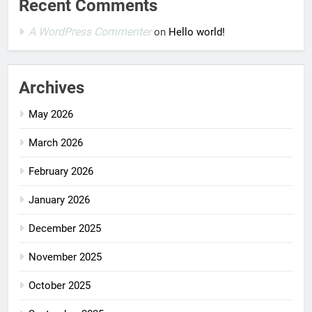
Recent Comments
A WordPress Commenter
on
Hello world!
Archives
May 2026
March 2026
February 2026
January 2026
December 2025
November 2025
October 2025