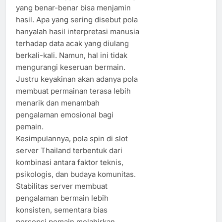
yang benar-benar bisa menjamin
hasil. Apa yang sering disebut pola
hanyalah hasil interpretasi manusia
terhadap data acak yang diulang
berkali-kali. Namun, hal ini tidak
mengurangi keseruan bermain.
Justru keyakinan akan adanya pola
membuat permainan terasa lebih
menarik dan menambah
pengalaman emosional bagi
pemain.
Kesimpulannya, pola spin di slot
server Thailand terbentuk dari
kombinasi antara faktor teknis,
psikologis, dan budaya komunitas.
Stabilitas server membuat
pengalaman bermain lebih
konsisten, sementara bias
persepsi pemain melahirkan