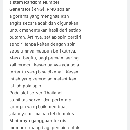
sistem
Random Number
Generator (RNG)
. RNG adalah
algoritma yang menghasilkan
angka secara acak dan digunakan
untuk menentukan hasil dari setiap
putaran. Artinya, setiap spin berdiri
sendiri tanpa kaitan dengan spin
sebelumnya maupun berikutnya.
Meski begitu, bagi pemain, sering
kali muncul kesan bahwa ada pola
tertentu yang bisa dikenali. Kesan
inilah yang kemudian melahirkan
istilah pola spin.
Pada slot server Thailand,
stabilitas server dan performa
jaringan yang baik membuat
jalannya permainan lebih mulus.
Minimnya gangguan teknis
memberi ruang bagi pemain untuk