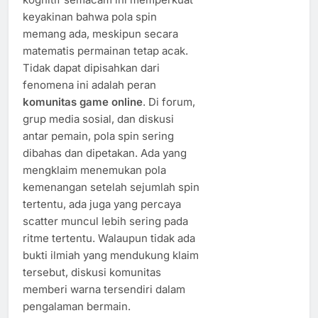
keyakinan bahwa pola spin
memang ada, meskipun secara
matematis permainan tetap acak.
Tidak dapat dipisahkan dari
fenomena ini adalah peran
komunitas game online
. Di forum,
grup media sosial, dan diskusi
antar pemain, pola spin sering
dibahas dan dipetakan. Ada yang
mengklaim menemukan pola
kemenangan setelah sejumlah spin
tertentu, ada juga yang percaya
scatter muncul lebih sering pada
ritme tertentu. Walaupun tidak ada
bukti ilmiah yang mendukung klaim
tersebut, diskusi komunitas
memberi warna tersendiri dalam
pengalaman bermain.