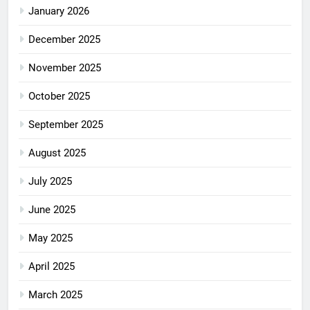
January 2026
December 2025
November 2025
October 2025
September 2025
August 2025
July 2025
June 2025
May 2025
April 2025
March 2025