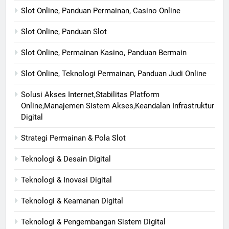
Slot Online, Panduan Permainan, Casino Online
Slot Online, Panduan Slot
Slot Online, Permainan Kasino, Panduan Bermain
Slot Online, Teknologi Permainan, Panduan Judi Online
Solusi Akses Internet,Stabilitas Platform
Online,Manajemen Sistem Akses,Keandalan Infrastruktur
Digital
Strategi Permainan & Pola Slot
Teknologi & Desain Digital
Teknologi & Inovasi Digital
Teknologi & Keamanan Digital
Teknologi & Pengembangan Sistem Digital