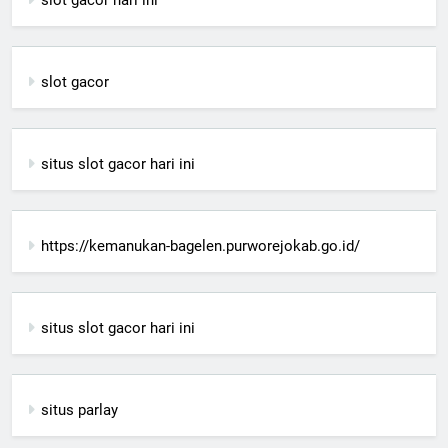
slot gacor
situs slot gacor hari ini
https://kemanukan-bagelen.purworejokab.go.id/
situs slot gacor hari ini
situs parlay