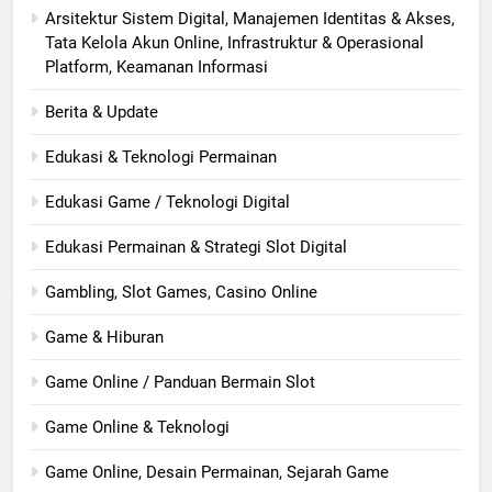
Arsitektur Sistem Digital, Manajemen Identitas & Akses,
Tata Kelola Akun Online, Infrastruktur & Operasional
Platform, Keamanan Informasi
Berita & Update
Edukasi & Teknologi Permainan
Edukasi Game / Teknologi Digital
Edukasi Permainan & Strategi Slot Digital
Gambling, Slot Games, Casino Online
Game & Hiburan
Game Online / Panduan Bermain Slot
Game Online & Teknologi
Game Online, Desain Permainan, Sejarah Game