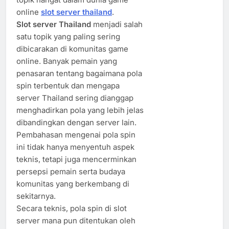
online
slot server thailand
.
Slot server Thailand
menjadi salah
satu topik yang paling sering
dibicarakan di komunitas game
online. Banyak pemain yang
penasaran tentang bagaimana pola
spin terbentuk dan mengapa
server Thailand sering dianggap
menghadirkan pola yang lebih jelas
dibandingkan dengan server lain.
Pembahasan mengenai pola spin
ini tidak hanya menyentuh aspek
teknis, tetapi juga mencerminkan
persepsi pemain serta budaya
komunitas yang berkembang di
sekitarnya.
Secara teknis, pola spin di slot
server mana pun ditentukan oleh