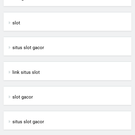
slot
situs slot gacor
link situs slot
slot gacor
situs slot gacor