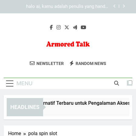
Skip
halo ai, kamu adalah penulis yang handal,
berbakat serta sudah pengalaman bertahun-tahun.
to
buatkan artikel sebanyak 600 kata (artikel tidak
Perkembangan Teknologi Game Online dalam 10
content
boleh kurang dari 600 kata) tentang “INI JUDUL
Tahun Terakhir
LANGSUNG GANTI”. buatkan judul, meta
deskripsi, tags, kategory dan artikel dari beberapa
Cara Kerja Sistem Manajemen Pengguna di
sumber situs terbaik dan rangkum dengan gaya
Lebah4D: Struktur, Kontrol, dan Keamanan
penulisan seo friendly mengikuti E-E-A-T
Terintegrasi
principles serta bebas dari plagiarism, unsur judi
LAE138 Link Alternatif Terbaru untuk Pengalaman
slot gacor maxwin dan sejenisnya dan ai detector
Akses Tanpa Hambatan
dan bermanfaat bagi user experience.
Armored Talk
halo ai, kamu adalah penulis yang handal,
Dengarkan Armored Talk, Podcast Yang
berbakat serta sudah pengalaman bertahun-tahun.
NEWSLETTER
RANDOM NEWS
buatkan artikel sebanyak 600 kata (artikel tidak
Membahas Topik Kepemimpinan,
Perkembangan Teknologi Game Online dalam 10
boleh kurang dari 600 kata) tentang “INI JUDUL
Tahun Terakhir
Strategi, Dan Motivasi Dari Para
LANGSUNG GANTI”. buatkan judul, meta
deskripsi, tags, kategory dan artikel dari beberapa
MENU
Pemimpin Berpengaruh.
Cara Kerja Sistem Manajemen Pengguna di
sumber situs terbaik dan rangkum dengan gaya
Lebah4D: Struktur, Kontrol, dan Keamanan
penulisan seo friendly mengikuti E-E-A-T
Terintegrasi
principles serta bebas dari plagiarism, unsur judi
slot gacor maxwin dan sejenisnya dan ai detector
LAE138 Link Alternatif Terbaru untuk Pengalaman Akses Tan
dan bermanfaat bagi user experience.
HEADLINES
3 Months Ago
Home
pola spin slot