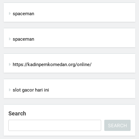
spaceman
spaceman
https://kadinpemkomedan.org/online/
slot gacor hari ini
Search
SEARCH