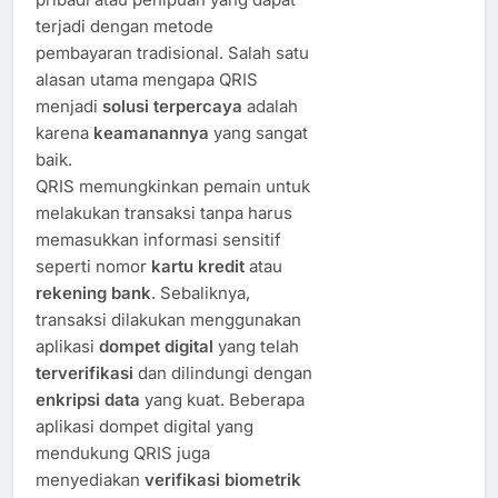
terjadi dengan metode
pembayaran tradisional. Salah satu
alasan utama mengapa QRIS
menjadi
solusi terpercaya
adalah
karena
keamanannya
yang sangat
baik.
QRIS memungkinkan pemain untuk
melakukan transaksi tanpa harus
memasukkan informasi sensitif
seperti nomor
kartu kredit
atau
rekening bank
. Sebaliknya,
transaksi dilakukan menggunakan
aplikasi
dompet digital
yang telah
terverifikasi
dan dilindungi dengan
enkripsi data
yang kuat. Beberapa
aplikasi dompet digital yang
mendukung QRIS juga
menyediakan
verifikasi biometrik