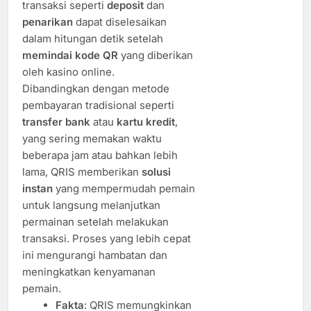
transaksi seperti
deposit
dan
penarikan
dapat diselesaikan
dalam hitungan detik setelah
memindai kode QR
yang diberikan
oleh kasino online.
Dibandingkan dengan metode
pembayaran tradisional seperti
transfer bank
atau
kartu kredit
,
yang sering memakan waktu
beberapa jam atau bahkan lebih
lama, QRIS memberikan
solusi
instan
yang mempermudah pemain
untuk langsung melanjutkan
permainan setelah melakukan
transaksi. Proses yang lebih cepat
ini mengurangi hambatan dan
meningkatkan kenyamanan
pemain.
Fakta
: QRIS memungkinkan