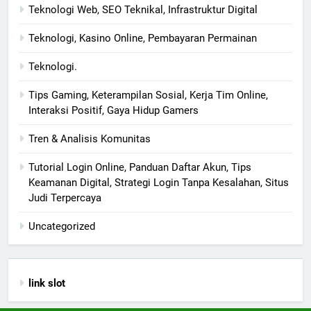
Teknologi Web, SEO Teknikal, Infrastruktur Digital
Teknologi, Kasino Online, Pembayaran Permainan
Teknologi.
Tips Gaming, Keterampilan Sosial, Kerja Tim Online,
Interaksi Positif, Gaya Hidup Gamers
Tren & Analisis Komunitas
Tutorial Login Online, Panduan Daftar Akun, Tips
Keamanan Digital, Strategi Login Tanpa Kesalahan, Situs
Judi Terpercaya
Uncategorized
link slot