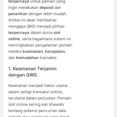
terpercaya
untuk pemain yang
ingin melakukan
deposit
dan
penarikan
dengan lebih mudah.
Artikel ini akan membahas
mengapa QRIS menjadi pilihan
terpercaya
dalam dunia
slot
online
, serta bagaimana sistem ini
meningkatkan pengalaman pemain
melalui
keamanan
,
kecepatan
,
dan
kemudahan
transaksi.
1.
Keamanan Terjamin
dengan QRIS
Keamanan menjadi faktor utama
dalam setiap transaksi online,
terutama dalam perjudian. Pemain
slot online sering kali khawatir
tentang potensi pencurian data
pribadi atau penipuan yang dapat