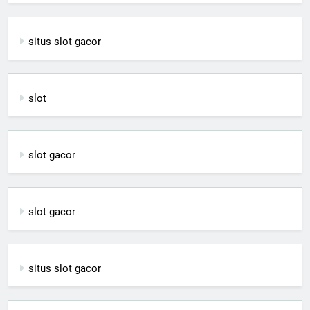
situs slot gacor
slot
slot gacor
slot gacor
situs slot gacor