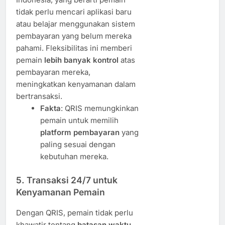
tidak perlu mencari aplikasi baru
atau belajar menggunakan sistem
pembayaran yang belum mereka
pahami. Fleksibilitas ini memberi
pemain
lebih banyak kontrol
atas
pembayaran mereka,
meningkatkan kenyamanan dalam
bertransaksi.
Fakta
: QRIS memungkinkan
pemain untuk memilih
platform pembayaran
yang
paling sesuai dengan
kebutuhan mereka.
5.
Transaksi 24/7 untuk
Kenyamanan Pemain
Dengan QRIS, pemain tidak perlu
khawatir tentang
batasan waktu