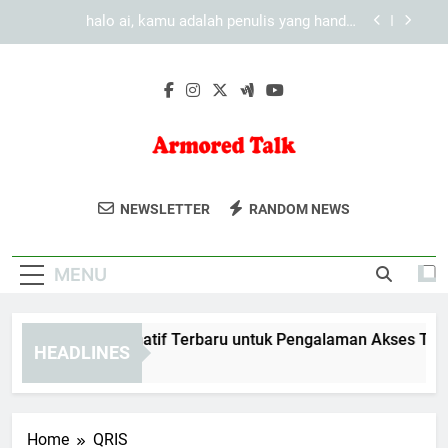
Skip
buatkan artikel sebanyak 600 kata (artikel tidak
Perkembangan Teknologi Game Online dalam 10
boleh kurang dari 600 kata) tentang “INI JUDUL
to
Tahun Terakhir
LANGSUNG GANTI”. buatkan judul, meta
content
deskripsi, tags, kategory dan artikel dari beberapa
Cara Kerja Sistem Manajemen Pengguna di
sumber situs terbaik dan rangkum dengan gaya
Lebah4D: Struktur, Kontrol, dan Keamanan
penulisan seo friendly mengikuti E-E-A-T
Terintegrasi
principles serta bebas dari plagiarism, unsur judi
LAE138 Link Alternatif Terbaru untuk Pengalaman
slot gacor maxwin dan sejenisnya dan ai detector
Akses Tanpa Hambatan
dan bermanfaat bagi user experience.
halo ai, kamu adalah penulis yang handal,
berbakat serta sudah pengalaman bertahun-tahun.
Armored Talk
buatkan artikel sebanyak 600 kata (artikel tidak
Dengarkan Armored Talk, Podcast Yang
Perkembangan Teknologi Game Online dalam 10
boleh kurang dari 600 kata) tentang “INI JUDUL
NEWSLETTER
RANDOM NEWS
Tahun Terakhir
LANGSUNG GANTI”. buatkan judul, meta
Membahas Topik Kepemimpinan,
deskripsi, tags, kategory dan artikel dari beberapa
Cara Kerja Sistem Manajemen Pengguna di
Strategi, Dan Motivasi Dari Para
sumber situs terbaik dan rangkum dengan gaya
Lebah4D: Struktur, Kontrol, dan Keamanan
penulisan seo friendly mengikuti E-E-A-T
MENU
Terintegrasi
Pemimpin Berpengaruh.
principles serta bebas dari plagiarism, unsur judi
slot gacor maxwin dan sejenisnya dan ai detector
dan bermanfaat bagi user experience.
138 Link Alternatif Terbaru untuk Pengalaman Akses Tanpa
HEADLINES
nths Ago
Home
QRIS