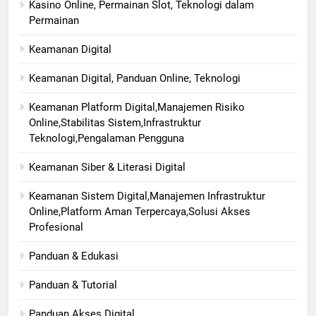
Kasino Online, Permainan Slot, Teknologi dalam
Permainan
Keamanan Digital
Keamanan Digital, Panduan Online, Teknologi
Keamanan Platform Digital,Manajemen Risiko
Online,Stabilitas Sistem,Infrastruktur
Teknologi,Pengalaman Pengguna
Keamanan Siber & Literasi Digital
Keamanan Sistem Digital,Manajemen Infrastruktur
Online,Platform Aman Terpercaya,Solusi Akses
Profesional
Panduan & Edukasi
Panduan & Tutorial
Panduan Akses Digital