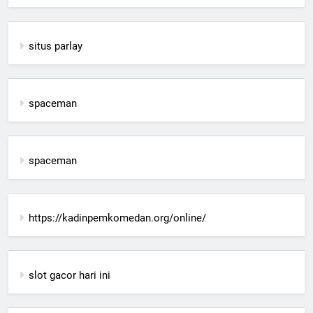
situs parlay
spaceman
spaceman
https://kadinpemkomedan.org/online/
slot gacor hari ini