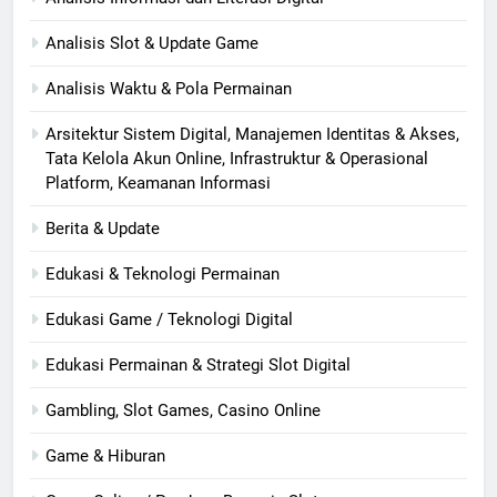
Analisis Slot & Update Game
Analisis Waktu & Pola Permainan
Arsitektur Sistem Digital, Manajemen Identitas & Akses,
Tata Kelola Akun Online, Infrastruktur & Operasional
Platform, Keamanan Informasi
Berita & Update
Edukasi & Teknologi Permainan
Edukasi Game / Teknologi Digital
Edukasi Permainan & Strategi Slot Digital
Gambling, Slot Games, Casino Online
Game & Hiburan