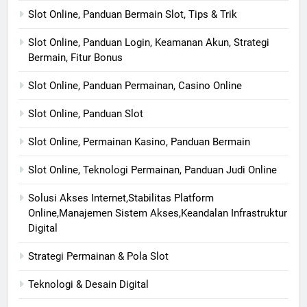
Slot Online, Panduan Bermain Slot, Tips & Trik
Slot Online, Panduan Login, Keamanan Akun, Strategi
Bermain, Fitur Bonus
Slot Online, Panduan Permainan, Casino Online
Slot Online, Panduan Slot
Slot Online, Permainan Kasino, Panduan Bermain
Slot Online, Teknologi Permainan, Panduan Judi Online
Solusi Akses Internet,Stabilitas Platform
Online,Manajemen Sistem Akses,Keandalan Infrastruktur
Digital
Strategi Permainan & Pola Slot
Teknologi & Desain Digital