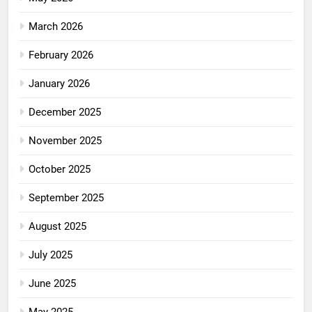
March 2026
February 2026
January 2026
December 2025
November 2025
October 2025
September 2025
August 2025
July 2025
June 2025