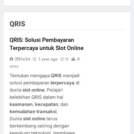
QRIS
QRIS: Solusi Pembayaran
Terpercaya untuk Slot Online
2f81e24
1 year ago
0
8
mins
Temukan mengapa
QRIS
menjadi
solusi pembayaran
terpercaya
di
dunia
slot online
. Pelajari
kelebihan QRIS dalam hal
keamanan
,
kecepatan
, dan
kemudahan transaksi
.
Dunia
slot online
terus
berkembang seiring dengan
kemajuan teknologi, membawa