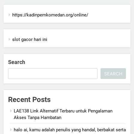
https://kadinpemkomedan.org/online/
slot gacor hari ini
Search
SEARCH
Recent Posts
LAE138 Link Alternatif Terbaru untuk Pengalaman
Akses Tanpa Hambatan
halo ai, kamu adalah penulis yang handal, berbakat serta