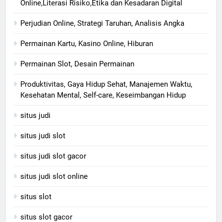
Online,Literasi Risiko,Etika dan Kesadaran Digital
Perjudian Online, Strategi Taruhan, Analisis Angka
Permainan Kartu, Kasino Online, Hiburan
Permainan Slot, Desain Permainan
Produktivitas, Gaya Hidup Sehat, Manajemen Waktu,
Kesehatan Mental, Self-care, Keseimbangan Hidup
situs judi
situs judi slot
situs judi slot gacor
situs judi slot online
situs slot
situs slot gacor