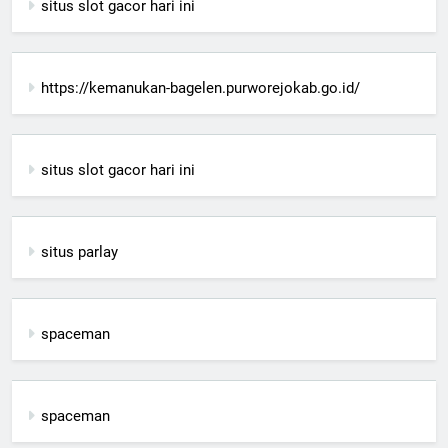
situs slot gacor hari ini
https://kemanukan-bagelen.purworejokab.go.id/
situs slot gacor hari ini
situs parlay
spaceman
spaceman