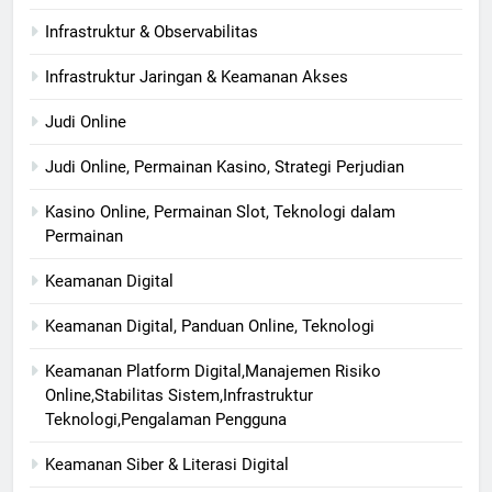
Infrastruktur & Observabilitas
Infrastruktur Jaringan & Keamanan Akses
Judi Online
Judi Online, Permainan Kasino, Strategi Perjudian
Kasino Online, Permainan Slot, Teknologi dalam
Permainan
Keamanan Digital
Keamanan Digital, Panduan Online, Teknologi
Keamanan Platform Digital,Manajemen Risiko
Online,Stabilitas Sistem,Infrastruktur
Teknologi,Pengalaman Pengguna
Keamanan Siber & Literasi Digital