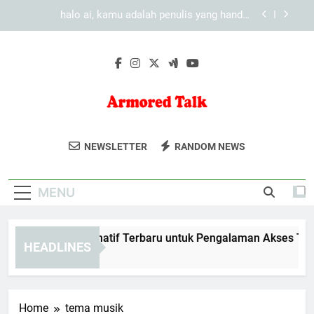
Skip
buatkan artikel sebanyak 600 kata (artikel tidak
Perkembangan Teknologi Game Online dalam 10
boleh kurang dari 600 kata) tentang “INI JUDUL
to
Tahun Terakhir
LANGSUNG GANTI”. buatkan judul, meta
content
deskripsi, tags, kategory dan artikel dari beberapa
Cara Kerja Sistem Manajemen Pengguna di
sumber situs terbaik dan rangkum dengan gaya
Lebah4D: Struktur, Kontrol, dan Keamanan
penulisan seo friendly mengikuti E-E-A-T
Terintegrasi
principles serta bebas dari plagiarism, unsur judi
LAE138 Link Alternatif Terbaru untuk Pengalaman
slot gacor maxwin dan sejenisnya dan ai detector
Akses Tanpa Hambatan
dan bermanfaat bagi user experience.
halo ai, kamu adalah penulis yang handal,
berbakat serta sudah pengalaman bertahun-tahun.
Armored Talk
buatkan artikel sebanyak 600 kata (artikel tidak
Dengarkan Armored Talk, Podcast Yang
Perkembangan Teknologi Game Online dalam 10
boleh kurang dari 600 kata) tentang “INI JUDUL
NEWSLETTER
RANDOM NEWS
Tahun Terakhir
LANGSUNG GANTI”. buatkan judul, meta
Membahas Topik Kepemimpinan,
deskripsi, tags, kategory dan artikel dari beberapa
Cara Kerja Sistem Manajemen Pengguna di
Strategi, Dan Motivasi Dari Para
sumber situs terbaik dan rangkum dengan gaya
Lebah4D: Struktur, Kontrol, dan Keamanan
penulisan seo friendly mengikuti E-E-A-T
MENU
Terintegrasi
Pemimpin Berpengaruh.
principles serta bebas dari plagiarism, unsur judi
slot gacor maxwin dan sejenisnya dan ai detector
dan bermanfaat bagi user experience.
E138 Link Alternatif Terbaru untuk Pengalaman Akses Tanpa
HEADLINES
Months Ago
Home
tema musik