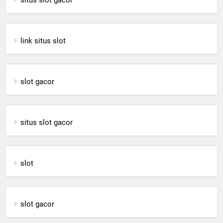
situs slot gacor
link situs slot
slot gacor
situs slot gacor
slot
slot gacor