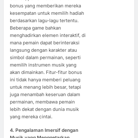
bonus yang memberikan mereka
kesempatan untuk memilih hadiah
berdasarkan lagu-lagu tertentu.
Beberapa game bahkan
menghadirkan elemen interaktif, di
mana pemain dapat berinteraksi
langsung dengan karakter atau
simbol dalam permainan, seperti
memilih instrumen musik yang
akan dimainkan. Fitur-fitur bonus
ini tidak hanya memberi peluang
untuk menang lebih besar, tetapi
juga menambah keseruan dalam
permainan, membawa pemain
lebih dekat dengan dunia musik
yang mereka cintai.
4.
Pengalaman Imersif dengan
Musik yang Menggetarkan