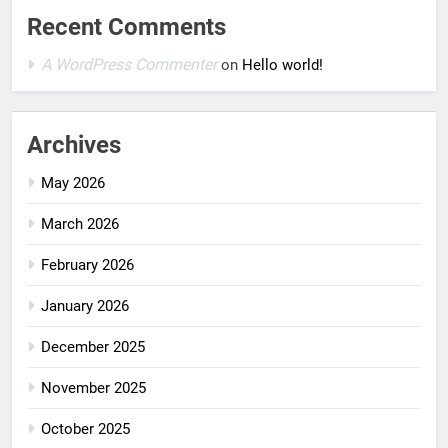
Recent Comments
A WordPress Commenter
on
Hello world!
Archives
May 2026
March 2026
February 2026
January 2026
December 2025
November 2025
October 2025