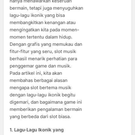
hanya menawarkan keseruan
bermain, tetapi juga menyuguhkan
lagu-lagu ikonik yang bisa
membangkitkan kenangan atau
mengingatkan kita pada momen-
momen tertentu dalam hidup.
Dengan grafis yang memukau dan
fitur-fitur yang seru, slot musik
berhasil menarik perhatian para
penggemar game dan musik.
Pada artikel ini, kita akan
membahas berbagai alasan
mengapa slot bertema musik
dengan lagu-lagu ikonik begitu
digemari, dan bagaimana game ini
memberikan pengalaman bermain
yang berbeda dari slot biasa.
1.
Lagu-Lagu Ikonik yang