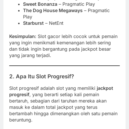
Sweet Bonanza
– Pragmatic Play
The Dog House Megaways
– Pragmatic
Play
Starburst
– NetEnt
Kesimpulan:
Slot gacor lebih cocok untuk pemain
yang ingin menikmati kemenangan lebih sering
dan tidak ingin bergantung pada jackpot besar
yang jarang terjadi.
2. Apa Itu Slot Progresif?
Slot progresif adalah slot yang memiliki
jackpot
progresif
, yang berarti setiap kali pemain
bertaruh, sebagian dari taruhan mereka akan
masuk ke dalam total jackpot yang terus
bertambah hingga dimenangkan oleh satu pemain
beruntung.