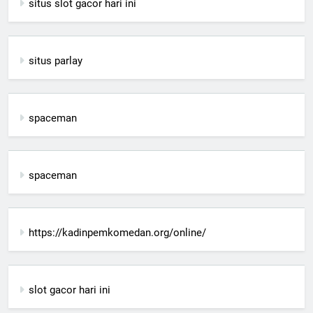
situs slot gacor hari ini
situs parlay
spaceman
spaceman
https://kadinpemkomedan.org/online/
slot gacor hari ini