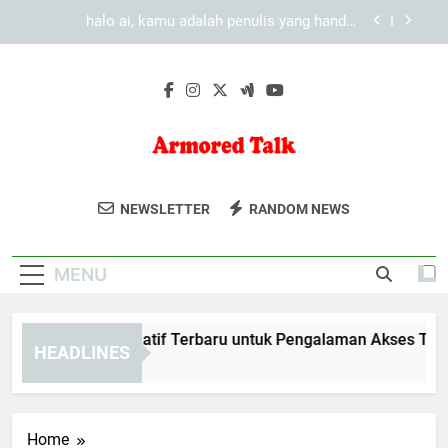
Skip
buatkan artikel sebanyak 600 kata (artikel tidak
Perkembangan Teknologi Game Online dalam 10
boleh kurang dari 600 kata) tentang “INI JUDUL
to
Tahun Terakhir
LANGSUNG GANTI”. buatkan judul, meta
content
deskripsi, tags, kategory dan artikel dari beberapa
Cara Kerja Sistem Manajemen Pengguna di
sumber situs terbaik dan rangkum dengan gaya
Lebah4D: Struktur, Kontrol, dan Keamanan
penulisan seo friendly mengikuti E-E-A-T
Terintegrasi
principles serta bebas dari plagiarism, unsur judi
LAE138 Link Alternatif Terbaru untuk Pengalaman
slot gacor maxwin dan sejenisnya dan ai detector
Akses Tanpa Hambatan
dan bermanfaat bagi user experience.
halo ai, kamu adalah penulis yang handal,
berbakat serta sudah pengalaman bertahun-tahun.
Armored Talk
buatkan artikel sebanyak 600 kata (artikel tidak
Dengarkan Armored Talk, Podcast Yang
Perkembangan Teknologi Game Online dalam 10
boleh kurang dari 600 kata) tentang “INI JUDUL
NEWSLETTER
RANDOM NEWS
Tahun Terakhir
LANGSUNG GANTI”. buatkan judul, meta
Membahas Topik Kepemimpinan,
deskripsi, tags, kategory dan artikel dari beberapa
Cara Kerja Sistem Manajemen Pengguna di
Strategi, Dan Motivasi Dari Para
sumber situs terbaik dan rangkum dengan gaya
Lebah4D: Struktur, Kontrol, dan Keamanan
penulisan seo friendly mengikuti E-E-A-T
MENU
Terintegrasi
Pemimpin Berpengaruh.
principles serta bebas dari plagiarism, unsur judi
slot gacor maxwin dan sejenisnya dan ai detector
dan bermanfaat bagi user experience.
E138 Link Alternatif Terbaru untuk Pengalaman Akses Tanpa
HEADLINES
onths Ago
Home