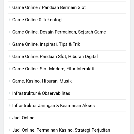
Game Online / Panduan Bermain Slot
Game Online & Teknologi
Game Online, Desain Permainan, Sejarah Game
Game Online, Inspirasi, Tips & Trik
Game Online, Panduan Slot, Hiburan Digital
Game Online, Slot Modern, Fitur Interaktif
Game, Kasino, Hiburan, Musik
Infrastruktur & Observabilitas
Infrastruktur Jaringan & Keamanan Akses
Judi Online
Judi Online, Permainan Kasino, Strategi Perjudian