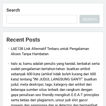
Search
SEARCH
Recent Posts
LAE138 Link Alternatif Terbaru untuk Pengalaman
Akses Tanpa Hambatan
halo ai, kamu adalah penulis yang handal, berbakat serta
sudah pengalaman bertahun-tahun. buatkan artikel
sebanyak 600 kata (artikel tidak boleh kurang dari 600
kata) tentang “INI JUDUL LANGSUNG GANTI”. buatkan
judul, meta deskripsi, tags, kategory dan artikel dari
beberapa sumber situs terbaik dan rangkum dengan
gaya penulisan seo friendly mengikuti E-E-A-T principles
serta bebas dari plagiarism, unsur judi slot gacor
maxwin dan sejenisnya dan ai detector dan bermanfaat