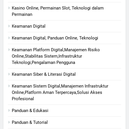
Kasino Online, Permainan Slot, Teknologi dalam
Permainan
Keamanan Digital
Keamanan Digital, Panduan Online, Teknologi
Keamanan Platform Digital,Manajemen Risiko
Online,Stabilitas Sistem,Infrastruktur
Teknologi,Pengalaman Pengguna
Keamanan Siber & Literasi Digital
Keamanan Sistem Digital,Manajemen Infrastruktur
Online,Platform Aman Terpercaya,Solusi Akses
Profesional
Panduan & Edukasi
Panduan & Tutorial