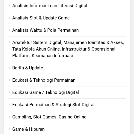
Analisis Informasi dan Literasi Digital
Analisis Slot & Update Game
Analisis Waktu & Pola Permainan
Arsitektur Sistem Digital, Manajemen Identitas & Akses,
Tata Kelola Akun Online, Infrastruktur & Operasional
Platform, Keamanan Informasi
Berita & Update
Edukasi & Teknologi Permainan
Edukasi Game / Teknologi Digital
Edukasi Permainan & Strategi Slot Digital
Gambling, Slot Games, Casino Online
Game & Hiburan