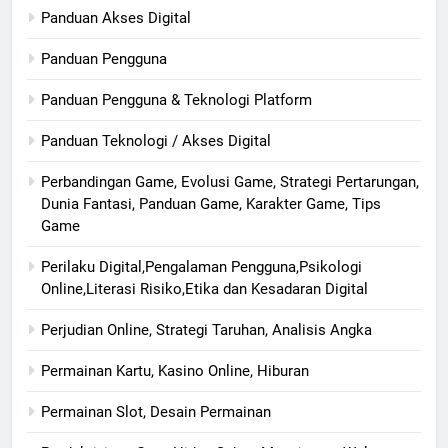
Panduan Akses Digital
Panduan Pengguna
Panduan Pengguna & Teknologi Platform
Panduan Teknologi / Akses Digital
Perbandingan Game, Evolusi Game, Strategi Pertarungan,
Dunia Fantasi, Panduan Game, Karakter Game, Tips
Game
Perilaku Digital,Pengalaman Pengguna,Psikologi
Online,Literasi Risiko,Etika dan Kesadaran Digital
Perjudian Online, Strategi Taruhan, Analisis Angka
Permainan Kartu, Kasino Online, Hiburan
Permainan Slot, Desain Permainan