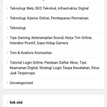
Teknologi Web, SEO Teknikal, Infrastruktur Digital
Teknologi, Kasino Online, Pembayaran Permainan
Teknologi.
Tips Gaming, Keterampilan Sosial, Kerja Tim Online,
Interaksi Positif, Gaya Hidup Gamers
Tren & Analisis Komunitas
Tutorial Login Online, Panduan Daftar Akun, Tips
Keamanan Digital, Strategi Login Tanpa Kesalahan, Situs
Judi Terpercaya
Uncategorized
link slot