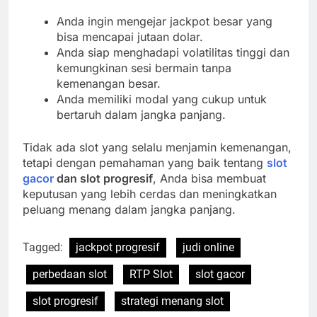
Anda ingin mengejar jackpot besar yang
bisa mencapai jutaan dolar.
Anda siap menghadapi volatilitas tinggi dan
kemungkinan sesi bermain tanpa
kemenangan besar.
Anda memiliki modal yang cukup untuk
bertaruh dalam jangka panjang.
Tidak ada slot yang selalu menjamin kemenangan,
tetapi dengan pemahaman yang baik tentang
slot
gacor
dan slot progresif
, Anda bisa membuat
keputusan yang lebih cerdas dan meningkatkan
peluang menang dalam jangka panjang.
Tagged:
jackpot progresif
judi online
perbedaan slot
RTP Slot
slot gacor
slot progresif
strategi menang slot