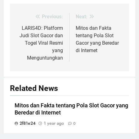
Previous:
Next:
Post
navigation
LARIS4D: Platform
Mitos dan Fakta
Judi Slot Gacor dan
tentang Pola Slot
Togel Viral Resmi
Gacor yang Beredar
yang
di Internet
Menguntungkan
Related News
Mitos dan Fakta tentang Pola Slot Gacor yang
Beredar di Internet
2f81e24
1 year ago
0