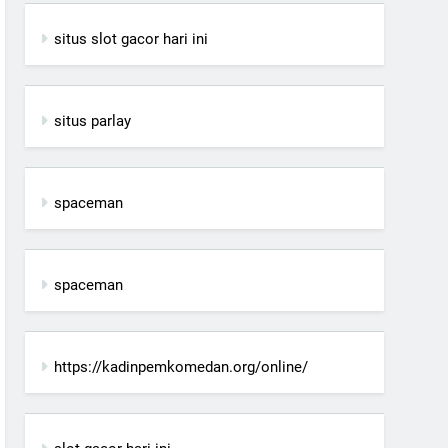
situs slot gacor hari ini
situs parlay
spaceman
spaceman
https://kadinpemkomedan.org/online/