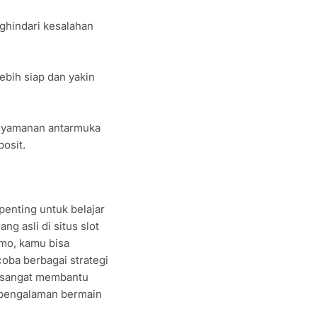
hindari kesalahan
ebih siap dan yakin
nyamanan antarmuka
osit.
 penting untuk belajar
g asli di situs slot
mo, kamu bisa
ba berbagai strategi
i sangat membantu
 pengalaman bermain