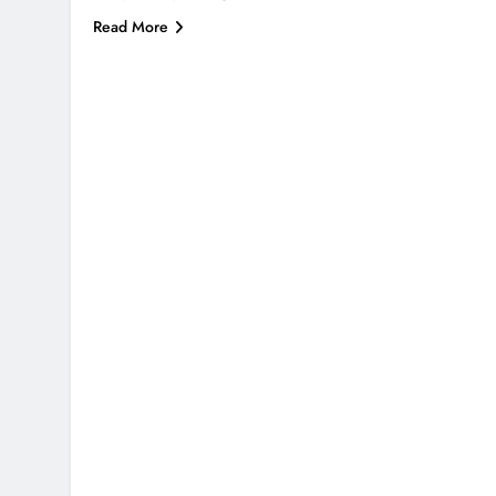
Read More