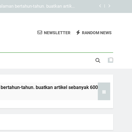
alaman bertahun-tahun. buatkan artikel
) tentang “INI JUDUL LANGSUNG GANTI”.
berapa sumber situs terbaik dan rangkum
Game Online dalam 10 Tahun Terakhir
 bebas dari plagiarism, unsur judi slot
r dan bermanfaat bagi user experience.
r, Kontrol, dan Keamanan Terintegrasi
NEWSLETTER
RANDOM NEWS
ntuk Pengalaman Akses Tanpa Hambatan
trategi, Dan Motivasi Dari Para Pemimpin Berpengaruh.
alaman bertahun-tahun. buatkan artikel
) tentang “INI JUDUL LANGSUNG GANTI”.
berapa sumber situs terbaik dan rangkum
Game Online dalam 10 Tahun Terakhir
 bebas dari plagiarism, unsur judi slot
r dan bermanfaat bagi user experience.
r, Kontrol, dan Keamanan Terintegrasi
. buatkan artikel sebanyak 600 kata (artikel tidak boleh kura