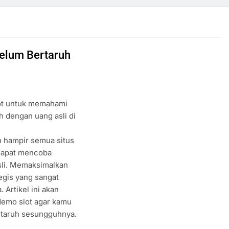
elum Bertaruh
ot untuk memahami
 dengan uang asli di
h hampir semua situs
 dapat mencoba
sli. Memaksimalkan
egis yang sangat
Artikel ini akan
demo slot agar kamu
ertaruh sesungguhnya.