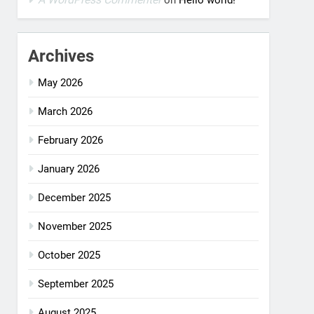
on
Hello world!
Archives
May 2026
March 2026
February 2026
January 2026
December 2025
November 2025
October 2025
September 2025
August 2025