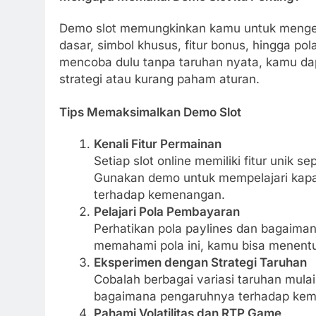
Demo slot memungkinkan kamu untuk mengena
dasar, simbol khusus, fitur bonus, hingga 
mencoba dulu tanpa taruhan nyata, kamu dap
strategi atau kurang paham aturan.
Tips Memaksimalkan Demo Slot
Kenali Fitur Permainan
Setiap slot online memiliki fitur unik se
Gunakan demo untuk mempelajari kapan 
terhadap kemenangan.
Pelajari Pola Pembayaran
Perhatikan pola paylines dan bagaima
memahami pola ini, kamu bisa menentuk
Eksperimen dengan Strategi Taruhan
Cobalah berbagai variasi taruhan mulai
bagaimana pengaruhnya terhadap keme
Pahami Volatilitas dan RTP Game