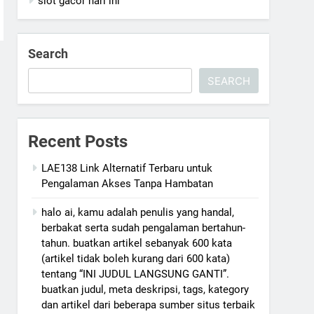
slot gacor hari ini
Search
SEARCH
Recent Posts
LAE138 Link Alternatif Terbaru untuk
Pengalaman Akses Tanpa Hambatan
halo ai, kamu adalah penulis yang handal,
berbakat serta sudah pengalaman bertahun-
tahun. buatkan artikel sebanyak 600 kata
(artikel tidak boleh kurang dari 600 kata)
tentang “INI JUDUL LANGSUNG GANTI”.
buatkan judul, meta deskripsi, tags, kategory
dan artikel dari beberapa sumber situs terbaik