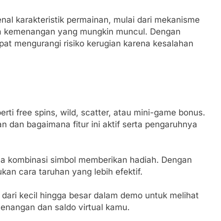
l karakteristik permainan, mulai dari mekanisme
pola kemenangan yang mungkin muncul. Dengan
at mengurangi risiko kerugian karena kesalahan
perti free spins, wild, scatter, atau mini-game bonus.
dan bagaimana fitur ini aktif serta pengaruhnya
na kombinasi simbol memberikan hadiah. Dengan
an cara taruhan yang lebih efektif.
 dari kecil hingga besar dalam demo untuk melihat
nangan dan saldo virtual kamu.