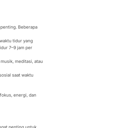
t penting. Beberapa
aktu tidur yang
idur 7–9 jam per
usik, meditasi, atau
sosial saat waktu
fokus, energi, dan
ngat penting untuk