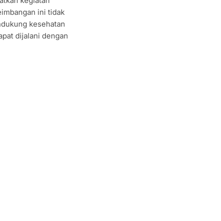
batkan kegiatan
imbangan ini tidak
endukung kesehatan
apat dijalani dengan