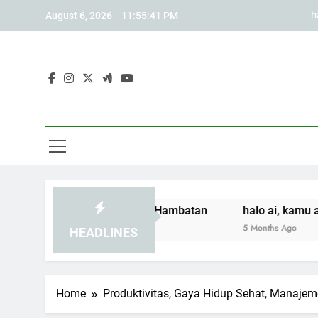
Skip
h
August 6, 2026
11:55:42 PM
to
content
d
Arm
Dengarkan
h
d
aman Akses Tanpa Hambatan
halo ai, kamu adalah penulis
5 Months Ago
HEADLINES
Home
Produktivitas, Gaya Hidup Sehat, Manajem