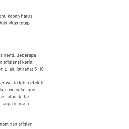
tahu kapan harus
uktivitas tetap
pa henti. Beberapa
efisiensi kerja:
t, lalu istirahat 5–10
.
r waktu lebih efektif
erjaan sekaligus.
asi atau daftar
n tanpa merasa
epat dan efisien,