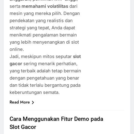
serta
memahami volatilitas
dari
mesin yang mereka pilih. Dengan
pendekatan yang realistis dan
strategi yang tepat, Anda dapat
menikmati pengalaman bermain
yang lebih menyenangkan di slot
online.
Jadi, meskipun mitos seputar
slot
gacor
sering menarik perhatian,
yang terbaik adalah tetap bermain
dengan pengetahuan yang benar
dan tidak terlalu bergantung pada
keberuntungan semata.
Read More
Cara Menggunakan Fitur Demo pada
Slot Gacor