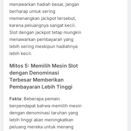
menawarkan hadiah besar, jangan
berharap untuk sering
memenangkan jackpot tersebut,
karena peluangnya sangat kecil.
Slot dengan jackpot tetap mungkin
menawarkan pembayaran yang
lebih sering meskipun hadiahnya
lebih kecil.
Mitos 5: Memilih Mesin Slot
dengan Denominasi
Terbesar Memberikan
Pembayaran Lebih Tinggi
Fakta
: Beberapa pemain
berpendapat bahwa memilih mesin
dengan denominasi taruhan yang
lebih tinggi akan meningkatkan
peluang mereka untuk menang