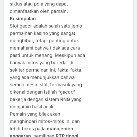
siklus atau pola yang dapat
dimanfaatkan oleh pemain.
Kesimpulan
Slot gacor adalah salah satu jenis
permainan kasino yang sangat
menghibur, tetapi penting untuk
memahami bahwa tidak ada cara
pasti untuk menang. Meskipun ada
banyak mitos yang beredar di
sekitar permainan ini, fakta-fakta
yang ada menunjukkan bahwa
semua mesin slot, termasuk yang
dikenal dengan istilah “gacor,”
bekerja dengan sistem
RNG
yang
menjamin hasil acak.
Pemain yang bijak akan
menghindari mitos-mitos ini dan
lebih fokus pada
manajemen
anggaran
, pemilihan
RTP tinggi
,