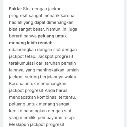
Fakta
: Slot dengan jackpot
progresif sangat menarik karena
hadiah yang dapat dimenangkan
bisa sangat besar. Namun, ini juga
berarti bahwa
peluang untuk
menang lebih rendah
dibandingkan dengan slot dengan
jackpot tetap. Jackpot progresif
terakumulasi dari taruhan pemain
lainnya, yang meningkatkan jumlah
jackpot seiring berjalannya waktu.
Karena untuk memenangkan
jackpot progresif Anda harus
mendapatkan kombinasi tertentu,
peluang untuk menang sangat
kecil dibandingkan dengan slot
yang memiliki pembayaran tetap.
Meskipun jackpot progresif