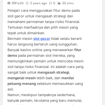
2f81e24
2 years ago
0
25 mins
Pelajari cara menggunakan fitur demo pada
slot gacor untuk mengasah strategi dan
memahami permainan tanpa risiko finansial.
Temukan manfaatnya dan pilih mesin yang
tepat untuk dimainkan.
Bermain mesin
slot gacor
tidak selalu berarti
harus langsung bertaruh uang sungguhan.
Banyak kasino online yang menawarkan
fitur
demo
pada permainan slot mereka, yang
memungkinkan pemain untuk mencoba mesin
slot tanpa risiko finansial. Ini adalah cara yang
sangat baik untuk
mengasah strategi
,
mengenal mesin
lebih baik, dan
menilai
peluang menang
sebelum memasukkan uang
asli.
Namun, meskipun tampaknya sederhana,
banyak pemain, terutama yang baru memulai,