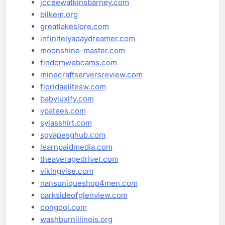
jcceewatkinsbarney.com
bilkem.org
greatlakeslore.com
infinitelyadaydreamer.com
moonshine-master.com
findomwebcams.com
minecraftserversreview.com
floridaelitesw.com
babyluxify.com
vpatees.com
sylasshirt.com
sgvapesghub.com
learnpaidmedia.com
theaveragedriver.com
vikingvise.com
nansuniqueshop4men.com
parksideofglenview.com
congdol.com
washburnillinois.org