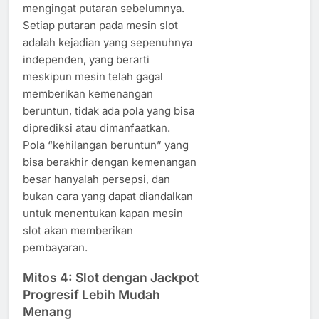
mengingat putaran sebelumnya.
Setiap putaran pada mesin slot
adalah kejadian yang sepenuhnya
independen, yang berarti
meskipun mesin telah gagal
memberikan kemenangan
beruntun, tidak ada pola yang bisa
diprediksi atau dimanfaatkan.
Pola “kehilangan beruntun” yang
bisa berakhir dengan kemenangan
besar hanyalah persepsi, dan
bukan cara yang dapat diandalkan
untuk menentukan kapan mesin
slot akan memberikan
pembayaran.
Mitos 4: Slot dengan Jackpot
Progresif Lebih Mudah
Menang