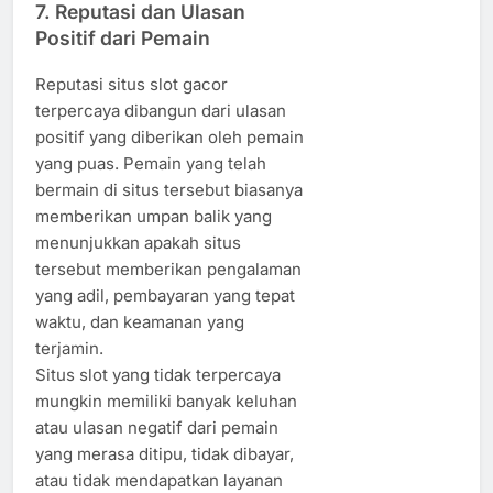
7.
Reputasi dan Ulasan
Positif dari Pemain
Reputasi situs slot gacor
terpercaya dibangun dari ulasan
positif yang diberikan oleh pemain
yang puas. Pemain yang telah
bermain di situs tersebut biasanya
memberikan umpan balik yang
menunjukkan apakah situs
tersebut memberikan pengalaman
yang adil, pembayaran yang tepat
waktu, dan keamanan yang
terjamin.
Situs slot yang tidak terpercaya
mungkin memiliki banyak keluhan
atau ulasan negatif dari pemain
yang merasa ditipu, tidak dibayar,
atau tidak mendapatkan layanan