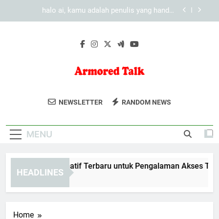
Skip
buatkan artikel sebanyak 600 kata (artikel tidak
Perkembangan Teknologi Game Online dalam 10
boleh kurang dari 600 kata) tentang “INI JUDUL
to
Tahun Terakhir
LANGSUNG GANTI”. buatkan judul, meta
content
deskripsi, tags, kategory dan artikel dari beberapa
Cara Kerja Sistem Manajemen Pengguna di
sumber situs terbaik dan rangkum dengan gaya
Lebah4D: Struktur, Kontrol, dan Keamanan
penulisan seo friendly mengikuti E-E-A-T
Terintegrasi
principles serta bebas dari plagiarism, unsur judi
LAE138 Link Alternatif Terbaru untuk Pengalaman
slot gacor maxwin dan sejenisnya dan ai detector
Akses Tanpa Hambatan
dan bermanfaat bagi user experience.
halo ai, kamu adalah penulis yang handal,
berbakat serta sudah pengalaman bertahun-tahun.
Armored Talk
buatkan artikel sebanyak 600 kata (artikel tidak
Dengarkan Armored Talk, Podcast Yang
Perkembangan Teknologi Game Online dalam 10
boleh kurang dari 600 kata) tentang “INI JUDUL
NEWSLETTER
RANDOM NEWS
Tahun Terakhir
LANGSUNG GANTI”. buatkan judul, meta
Membahas Topik Kepemimpinan,
deskripsi, tags, kategory dan artikel dari beberapa
Cara Kerja Sistem Manajemen Pengguna di
Strategi, Dan Motivasi Dari Para
sumber situs terbaik dan rangkum dengan gaya
Lebah4D: Struktur, Kontrol, dan Keamanan
penulisan seo friendly mengikuti E-E-A-T
MENU
Terintegrasi
Pemimpin Berpengaruh.
principles serta bebas dari plagiarism, unsur judi
slot gacor maxwin dan sejenisnya dan ai detector
dan bermanfaat bagi user experience.
138 Link Alternatif Terbaru untuk Pengalaman Akses Tanpa
HEADLINES
nths Ago
Home