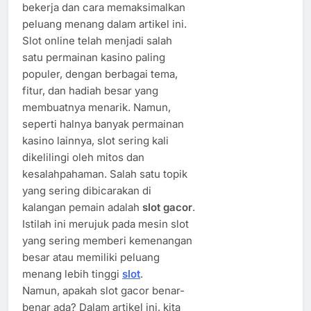
bekerja dan cara memaksimalkan
peluang menang dalam artikel ini.
Slot online telah menjadi salah
satu permainan kasino paling
populer, dengan berbagai tema,
fitur, dan hadiah besar yang
membuatnya menarik. Namun,
seperti halnya banyak permainan
kasino lainnya, slot sering kali
dikelilingi oleh mitos dan
kesalahpahaman. Salah satu topik
yang sering dibicarakan di
kalangan pemain adalah
slot gacor
.
Istilah ini merujuk pada mesin slot
yang sering memberi kemenangan
besar atau memiliki peluang
menang lebih tinggi
slot
.
Namun, apakah slot gacor benar-
benar ada? Dalam artikel ini, kita