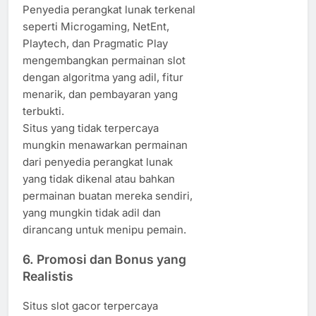
Penyedia perangkat lunak terkenal
seperti Microgaming, NetEnt,
Playtech, dan Pragmatic Play
mengembangkan permainan slot
dengan algoritma yang adil, fitur
menarik, dan pembayaran yang
terbukti.
Situs yang tidak terpercaya
mungkin menawarkan permainan
dari penyedia perangkat lunak
yang tidak dikenal atau bahkan
permainan buatan mereka sendiri,
yang mungkin tidak adil dan
dirancang untuk menipu pemain.
6.
Promosi dan Bonus yang
Realistis
Situs slot gacor terpercaya