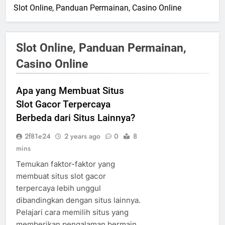
Slot Online, Panduan Permainan, Casino Online
Slot Online, Panduan Permainan,
Casino Online
Apa yang Membuat Situs
Slot Gacor Terpercaya
Berbeda dari Situs Lainnya?
2f81e24
2 years ago
0
8
mins
Temukan faktor-faktor yang
membuat situs slot gacor
terpercaya lebih unggul
dibandingkan dengan situs lainnya.
Pelajari cara memilih situs yang
memberikan pengalaman bermain