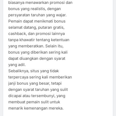
biasanya menawarkan promosi dan
bonus yang realistis, dengan
persyaratan taruhan yang wajar.
Pemain dapat menikmati bonus
selamat datang, putaran gratis,
cashback, dan promosi lainnya
tanpa khawatir tentang ketentuan
yang memberatkan. Selain itu,
bonus yang diberikan sering kali
dapat diuangkan dengan syarat
yang adil.
Sebaliknya, situs yang tidak
terpercaya sering kali memberikan
janji bonus yang besar, tetapi
dengan syarat taruhan yang sulit
dicapai atau tersembunyi, yang
membuat pemain sulit untuk
menarik kemenangan mereka.