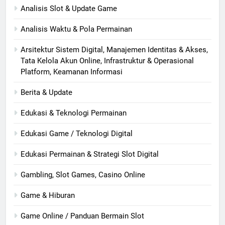
Analisis Slot & Update Game
Analisis Waktu & Pola Permainan
Arsitektur Sistem Digital, Manajemen Identitas & Akses,
Tata Kelola Akun Online, Infrastruktur & Operasional
Platform, Keamanan Informasi
Berita & Update
Edukasi & Teknologi Permainan
Edukasi Game / Teknologi Digital
Edukasi Permainan & Strategi Slot Digital
Gambling, Slot Games, Casino Online
Game & Hiburan
Game Online / Panduan Bermain Slot