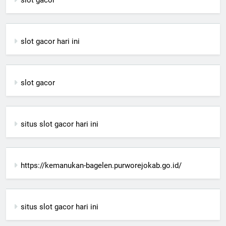
slot gacor hari ini
slot gacor
situs slot gacor hari ini
https://kemanukan-bagelen.purworejokab.go.id/
situs slot gacor hari ini