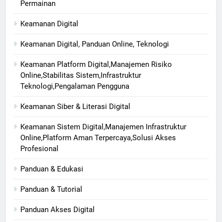
Permainan
Keamanan Digital
Keamanan Digital, Panduan Online, Teknologi
Keamanan Platform Digital,Manajemen Risiko
Online,Stabilitas Sistem,Infrastruktur
Teknologi,Pengalaman Pengguna
Keamanan Siber & Literasi Digital
Keamanan Sistem Digital,Manajemen Infrastruktur
Online,Platform Aman Terpercaya,Solusi Akses
Profesional
Panduan & Edukasi
Panduan & Tutorial
Panduan Akses Digital