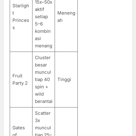
15x–50x
Starligh
aktif
t
Meneng
setiap
Princes
ah
5–6
s
kombin
asi
menang
Cluster
besar
muncul
Fruit
tiap 40
Tinggi
Party 2
spin +
wild
berantai
Scatter
3x
Gates
muncul
of
tiap 25–