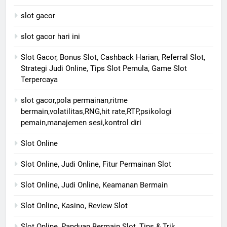
slot gacor
slot gacor hari ini
Slot Gacor, Bonus Slot, Cashback Harian, Referral Slot,
Strategi Judi Online, Tips Slot Pemula, Game Slot
Terpercaya
slot gacor,pola permainan,ritme
bermain,volatilitas,RNG,hit rate,RTP,psikologi
pemain,manajemen sesi,kontrol diri
Slot Online
Slot Online, Judi Online, Fitur Permainan Slot
Slot Online, Judi Online, Keamanan Bermain
Slot Online, Kasino, Review Slot
Slot Online, Panduan Bermain Slot, Tips & Trik