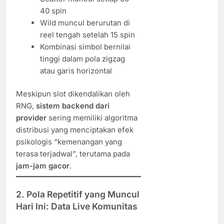
40 spin
Wild muncul berurutan di
reel tengah setelah 15 spin
Kombinasi simbol bernilai
tinggi dalam pola zigzag
atau garis horizontal
Meskipun slot dikendalikan oleh
RNG,
sistem backend dari
provider
sering memiliki algoritma
distribusi yang menciptakan efek
psikologis “kemenangan yang
terasa terjadwal”, terutama pada
jam-jam gacor
.
2. Pola Repetitif yang Muncul
Hari Ini: Data Live Komunitas