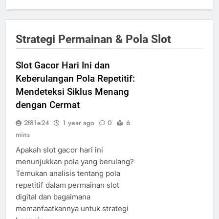
Strategi Permainan & Pola Slot
Slot Gacor Hari Ini dan
Keberulangan Pola Repetitif:
Mendeteksi Siklus Menang
dengan Cermat
2f81e24
1 year ago
0
6
mins
Apakah slot gacor hari ini
menunjukkan pola yang berulang?
Temukan analisis tentang pola
repetitif dalam permainan slot
digital dan bagaimana
memanfaatkannya untuk strategi