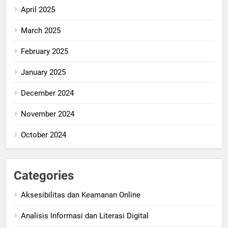
April 2025
March 2025
February 2025
January 2025
December 2024
November 2024
October 2024
Categories
Aksesibilitas dan Keamanan Online
Analisis Informasi dan Literasi Digital