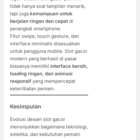
tidak hanya soal tampilan menarik,
tapi juga
kemampuan untuk
berjalan ringan dan cepat
di
perangkat smartphone.
Fitur swipe, touch gesture, dan
interface minimalis disesuaikan
untuk pengguna mobile. Slot gacor
modern yang berhasil di pasar
biasanya memiliki
interface bersih,
loading ringan, dan animasi
responsif
yang mempercepat
keterlibatan pemain.
Kesimpulan
Evolusi desain slot gacor
menunjukkan bagaimana teknologi,
estetika, dan kebutuhan pemain