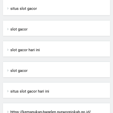
situs slot gacor
slot gacor
slot gacor hari ini
slot gacor
situs slot gacor hari ini
https://kemanukan-bagelen.purworejokab.go.id/