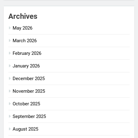
Archives
May 2026
March 2026
February 2026
January 2026
December 2025
November 2025
October 2025
September 2025
August 2025