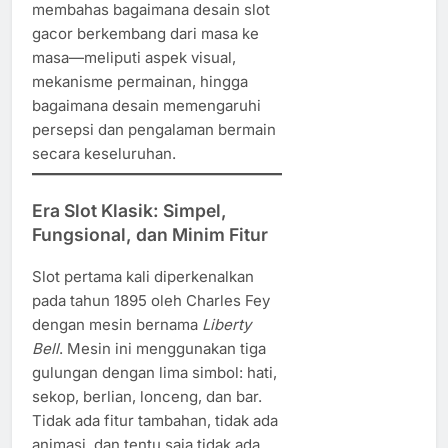
membahas bagaimana desain slot
gacor berkembang dari masa ke
masa—meliputi aspek visual,
mekanisme permainan, hingga
bagaimana desain memengaruhi
persepsi dan pengalaman bermain
secara keseluruhan.
Era Slot Klasik: Simpel,
Fungsional, dan Minim Fitur
Slot pertama kali diperkenalkan
pada tahun 1895 oleh Charles Fey
dengan mesin bernama
Liberty
Bell
. Mesin ini menggunakan tiga
gulungan dengan lima simbol: hati,
sekop, berlian, lonceng, dan bar.
Tidak ada fitur tambahan, tidak ada
animasi, dan tentu saja tidak ada