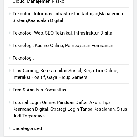
Cloud, Manajemen Risiko
Teknologi Informasi,Infrastruktur Jaringan,Manajemen
Sistem,Keandalan Digital
Teknologi Web, SEO Teknikal, Infrastruktur Digital
Teknologi, Kasino Online, Pembayaran Permainan
Teknologi.
Tips Gaming, Keterampilan Sosial, Kerja Tim Online,
Interaksi Positif, Gaya Hidup Gamers
Tren & Analisis Komunitas
Tutorial Login Online, Panduan Daftar Akun, Tips
Keamanan Digital, Strategi Login Tanpa Kesalahan, Situs
Judi Terpercaya
Uncategorized