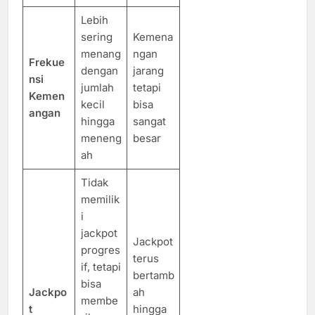
Lebih
sering
Kemena
menang
ngan
Frekue
dengan
jarang
nsi
jumlah
tetapi
Kemen
kecil
bisa
angan
hingga
sangat
meneng
besar
ah
Tidak
memilik
i
jackpot
Jackpot
progres
terus
if, tetapi
bertamb
bisa
Jackpo
ah
membe
t
hingga