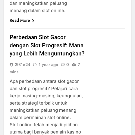
dan meningkatkan peluang
menang dalam slot online.
Read More
Perbedaan Slot Gacor
dengan Slot Progresif: Mana
yang Lebih Menguntungkan?
2f81e24
1 year ago
0
7
mins
Apa perbedaan antara slot gacor
dan slot progresif? Pelajari cara
kerja masing-masing, keunggulan,
serta strategi terbaik untuk
meningkatkan peluang menang
dalam permainan slot online.
Slot online telah menjadi pilihan
utama bagi banyak pemain kasino