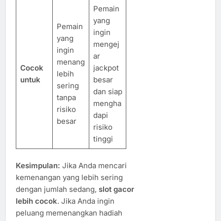
Pemain
yang
Pemain
ingin
yang
mengej
ingin
ar
menang
Cocok
jackpot
lebih
untuk
besar
sering
dan siap
tanpa
mengha
risiko
dapi
besar
risiko
tinggi
Kesimpulan:
Jika Anda mencari
kemenangan yang lebih sering
dengan jumlah sedang,
slot gacor
lebih cocok
. Jika Anda ingin
peluang memenangkan hadiah