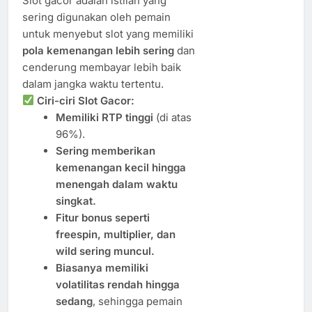
Slot gacor adalah istilah yang
sering digunakan oleh pemain
untuk menyebut slot yang memiliki
pola kemenangan lebih sering
dan
cenderung membayar lebih baik
dalam jangka waktu tertentu.
Ciri-ciri Slot Gacor:
Memiliki RTP tinggi
(di atas
96%).
Sering memberikan
kemenangan kecil hingga
menengah dalam waktu
singkat.
Fitur bonus seperti
freespin, multiplier, dan
wild sering muncul.
Biasanya memiliki
volatilitas rendah hingga
sedang
, sehingga pemain