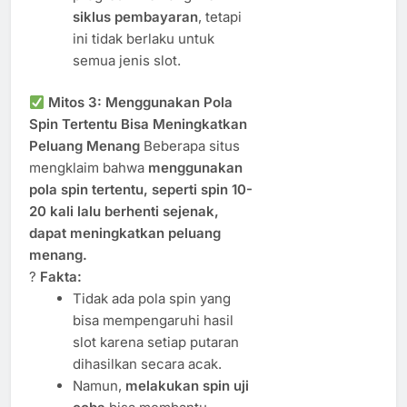
siklus pembayaran
, tetapi
ini tidak berlaku untuk
semua jenis slot.
Mitos 3: Menggunakan Pola
Spin Tertentu Bisa Meningkatkan
Peluang Menang
Beberapa situs
mengklaim bahwa
menggunakan
pola spin tertentu, seperti spin 10-
20 kali lalu berhenti sejenak,
dapat meningkatkan peluang
menang.
?
Fakta:
Tidak ada pola spin yang
bisa mempengaruhi hasil
slot karena setiap putaran
dihasilkan secara acak.
Namun,
melakukan spin uji