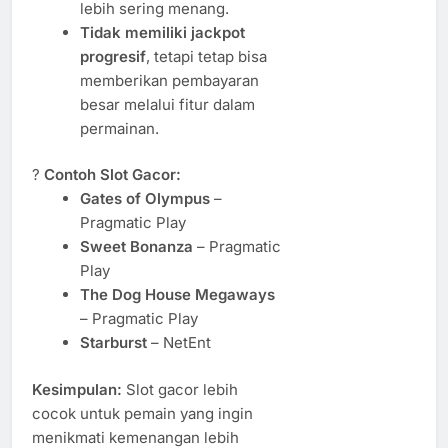
lebih sering menang.
Tidak memiliki jackpot
progresif
, tetapi tetap bisa
memberikan pembayaran
besar melalui fitur dalam
permainan.
?
Contoh Slot Gacor:
Gates of Olympus
–
Pragmatic Play
Sweet Bonanza
– Pragmatic
Play
The Dog House Megaways
– Pragmatic Play
Starburst
– NetEnt
Kesimpulan:
Slot gacor lebih
cocok untuk pemain yang ingin
menikmati kemenangan lebih