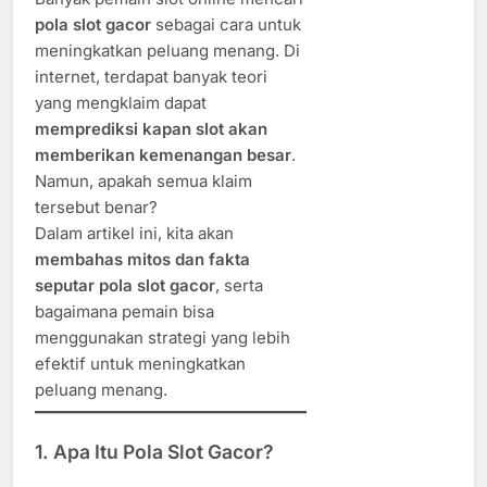
pola slot gacor
sebagai cara untuk
meningkatkan peluang menang. Di
internet, terdapat banyak teori
yang mengklaim dapat
memprediksi kapan slot akan
memberikan kemenangan besar
.
Namun, apakah semua klaim
tersebut benar?
Dalam artikel ini, kita akan
membahas mitos dan fakta
seputar pola slot gacor
, serta
bagaimana pemain bisa
menggunakan strategi yang lebih
efektif untuk meningkatkan
peluang menang.
1. Apa Itu Pola Slot Gacor?