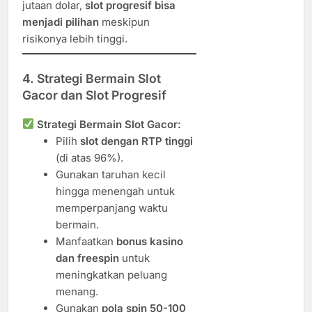
jutaan dolar,
slot progresif bisa
menjadi pilihan
meskipun
risikonya lebih tinggi.
4. Strategi Bermain Slot
Gacor dan Slot Progresif
Strategi Bermain Slot Gacor:
Pilih
slot dengan RTP tinggi
(di atas 96%).
Gunakan taruhan kecil
hingga menengah untuk
memperpanjang waktu
bermain.
Manfaatkan
bonus kasino
dan freespin
untuk
meningkatkan peluang
menang.
Gunakan
pola spin 50-100