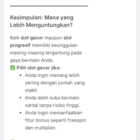
Kesimpulan: Mana yang
Lebih Menguntungkan?
Baik
slot gacor
maupun
slot
progresif
memiliki keunggulan
masing-masing tergantung pada
gaya bermain Anda.
Pilih slot gacor jika:
Anda ingin menang lebih
sering dengan jumlah yang
stabil.
Anda lebih suka bermain
santai tanpa risiko tinggi.
Anda ingin memanfaatkan
fitur bonus seperti freespin
dan multiplier.