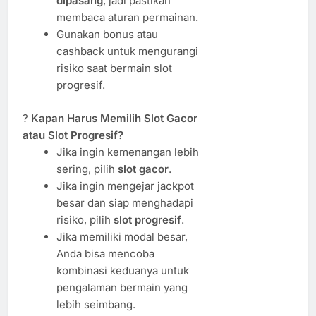
dipasang
, jadi pastikan
membaca aturan permainan.
Gunakan bonus atau
cashback untuk mengurangi
risiko saat bermain slot
progresif.
?
Kapan Harus Memilih Slot Gacor
atau Slot Progresif?
Jika ingin kemenangan lebih
sering, pilih
slot gacor
.
Jika ingin mengejar jackpot
besar dan siap menghadapi
risiko, pilih
slot progresif
.
Jika memiliki modal besar,
Anda bisa mencoba
kombinasi keduanya untuk
pengalaman bermain yang
lebih seimbang.