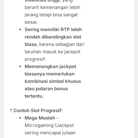
berarti kemenangan lebih
jarang tetapi bisa sangat
besar.
Sering memiliki RTP lebih
rendah dibandingkan slot
biasa
, karena sebagian dari
taruhan masuk ke jackpot
progresif.
Memenangkan jackpot
biasanya memerlukan
kombinasi simbol khusus
atau putaran bonus
tertentu.
?
Contoh Slot Progresif:
Mega Moolah
–
Microgaming (Jackpot
sering mencapai jutaan