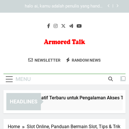
Skip
buatkan artikel sebanyak 600 kata (artikel tidak
Perkembangan Teknologi Game Online dalam 10
boleh kurang dari 600 kata) tentang “INI JUDUL
to
Tahun Terakhir
LANGSUNG GANTI”. buatkan judul, meta
content
deskripsi, tags, kategory dan artikel dari beberapa
Cara Kerja Sistem Manajemen Pengguna di
sumber situs terbaik dan rangkum dengan gaya
Lebah4D: Struktur, Kontrol, dan Keamanan
penulisan seo friendly mengikuti E-E-A-T
Terintegrasi
principles serta bebas dari plagiarism, unsur judi
LAE138 Link Alternatif Terbaru untuk Pengalaman
slot gacor maxwin dan sejenisnya dan ai detector
Akses Tanpa Hambatan
dan bermanfaat bagi user experience.
halo ai, kamu adalah penulis yang handal,
berbakat serta sudah pengalaman bertahun-tahun.
Armored Talk
buatkan artikel sebanyak 600 kata (artikel tidak
Dengarkan Armored Talk, Podcast Yang
Perkembangan Teknologi Game Online dalam 10
boleh kurang dari 600 kata) tentang “INI JUDUL
NEWSLETTER
RANDOM NEWS
Tahun Terakhir
LANGSUNG GANTI”. buatkan judul, meta
Membahas Topik Kepemimpinan,
deskripsi, tags, kategory dan artikel dari beberapa
Cara Kerja Sistem Manajemen Pengguna di
Strategi, Dan Motivasi Dari Para
sumber situs terbaik dan rangkum dengan gaya
Lebah4D: Struktur, Kontrol, dan Keamanan
penulisan seo friendly mengikuti E-E-A-T
MENU
Terintegrasi
Pemimpin Berpengaruh.
principles serta bebas dari plagiarism, unsur judi
slot gacor maxwin dan sejenisnya dan ai detector
dan bermanfaat bagi user experience.
138 Link Alternatif Terbaru untuk Pengalaman Akses Tanpa
HEADLINES
nths Ago
Home
Slot Online, Panduan Bermain Slot, Tips & Trik