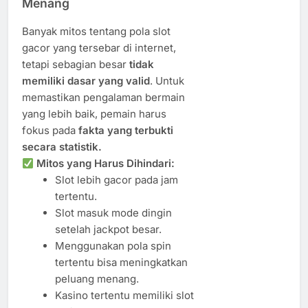
Menang
Banyak mitos tentang pola slot
gacor yang tersebar di internet,
tetapi sebagian besar
tidak
memiliki dasar yang valid
. Untuk
memastikan pengalaman bermain
yang lebih baik, pemain harus
fokus pada
fakta yang terbukti
secara statistik.
Mitos yang Harus Dihindari:
Slot lebih gacor pada jam
tertentu.
Slot masuk mode dingin
setelah jackpot besar.
Menggunakan pola spin
tertentu bisa meningkatkan
peluang menang.
Kasino tertentu memiliki slot