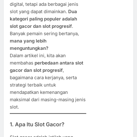
digital, tetapi ada berbagai jenis
slot yang dapat dimainkan.
Dua
kategori paling populer adalah
slot gacor dan slot progresif
.
Banyak pemain sering bertanya,
mana yang lebih
menguntungkan?
Dalam artikel ini, kita akan
membahas
perbedaan antara slot
gacor dan slot progresif
,
bagaimana cara kerjanya, serta
strategi terbaik untuk
mendapatkan kemenangan
maksimal dari masing-masing jenis
slot.
1. Apa Itu Slot Gacor?