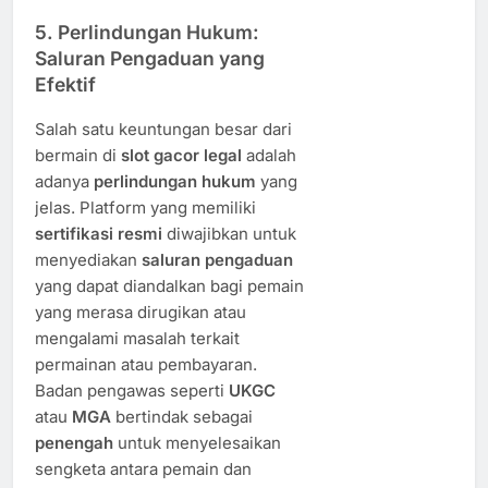
5. Perlindungan Hukum:
Saluran Pengaduan yang
Efektif
Salah satu keuntungan besar dari
bermain di
slot gacor legal
adalah
adanya
perlindungan hukum
yang
jelas. Platform yang memiliki
sertifikasi resmi
diwajibkan untuk
menyediakan
saluran pengaduan
yang dapat diandalkan bagi pemain
yang merasa dirugikan atau
mengalami masalah terkait
permainan atau pembayaran.
Badan pengawas seperti
UKGC
atau
MGA
bertindak sebagai
penengah
untuk menyelesaikan
sengketa antara pemain dan