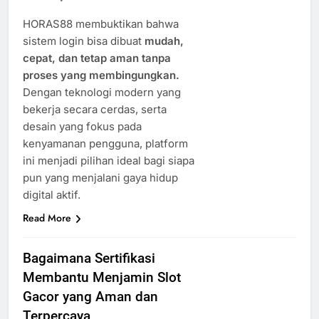
HORAS88 membuktikan bahwa
sistem login bisa dibuat
mudah,
cepat, dan tetap aman tanpa
proses yang membingungkan.
Dengan teknologi modern yang
bekerja secara cerdas, serta
desain yang fokus pada
kenyamanan pengguna, platform
ini menjadi pilihan ideal bagi siapa
pun yang menjalani gaya hidup
digital aktif.
Read More
Bagaimana Sertifikasi
Membantu Menjamin Slot
Gacor yang Aman dan
Terpercaya