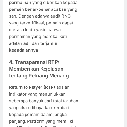
permainan
yang diberikan kepada
pemain benar-benar
acakan
yang
sah. Dengan adanya audit RNG
yang terverifikasi, pemain dapat
merasa lebih yakin bahwa
permainan yang mereka ikuti
adalah
adil
dan
terjamin
keandalannya
.
4. Transparansi RTP:
Memberikan Kejelasan
tentang Peluang Menang
Return to Player (RTP)
adalah
indikator yang menunjukkan
seberapa banyak dari total taruhan
yang akan dibayarkan kembali
kepada pemain dalam jangka
panjang. Platform yang memiliki