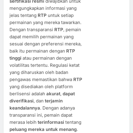
sertifikasi resmi
diwajibkan untuk
mengungkapkan informasi yang
jelas tentang
RTP
untuk setiap
permainan yang mereka tawarkan.
Dengan transparansi
RTP
, pemain
dapat memilih permainan yang
sesuai dengan preferensi mereka,
baik itu permainan dengan
RTP
tinggi
atau permainan dengan
volatilitas tertentu. Regulasi ketat
yang diharuskan oleh badan
pengawas memastikan bahwa
RTP
yang disediakan oleh platform
berlisensi adalah
akurat
,
dapat
diverifikasi
, dan
terjamin
keandalannya
. Dengan adanya
transparansi ini, pemain dapat
merasa lebih
terinformasi
tentang
peluang mereka untuk menang
.