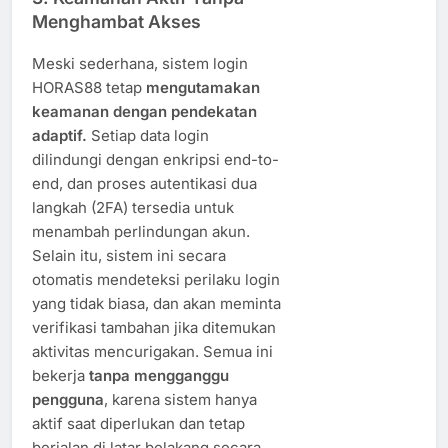
Menghambat Akses
Meski sederhana, sistem login
HORAS88 tetap
mengutamakan
keamanan dengan pendekatan
adaptif.
Setiap data login
dilindungi dengan enkripsi end-to-
end, dan proses autentikasi dua
langkah (2FA) tersedia untuk
menambah perlindungan akun.
Selain itu, sistem ini secara
otomatis mendeteksi perilaku login
yang tidak biasa, dan akan meminta
verifikasi tambahan jika ditemukan
aktivitas mencurigakan. Semua ini
bekerja
tanpa mengganggu
pengguna
, karena sistem hanya
aktif saat diperlukan dan tetap
berjalan di latar belakang secara