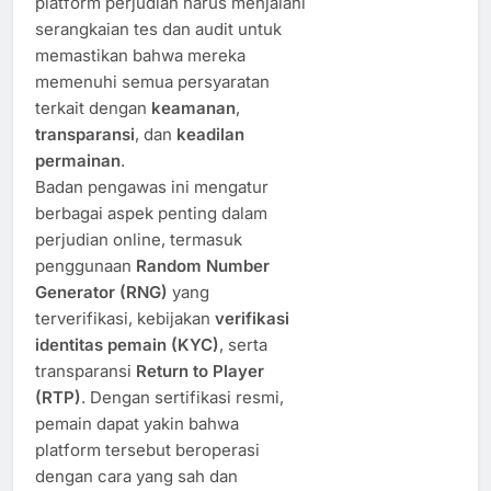
platform perjudian harus menjalani
serangkaian tes dan audit untuk
memastikan bahwa mereka
memenuhi semua persyaratan
terkait dengan
keamanan
,
transparansi
, dan
keadilan
permainan
.
Badan pengawas ini mengatur
berbagai aspek penting dalam
perjudian online, termasuk
penggunaan
Random Number
Generator (RNG)
yang
terverifikasi, kebijakan
verifikasi
identitas pemain (KYC)
, serta
transparansi
Return to Player
(RTP)
. Dengan sertifikasi resmi,
pemain dapat yakin bahwa
platform tersebut beroperasi
dengan cara yang sah dan