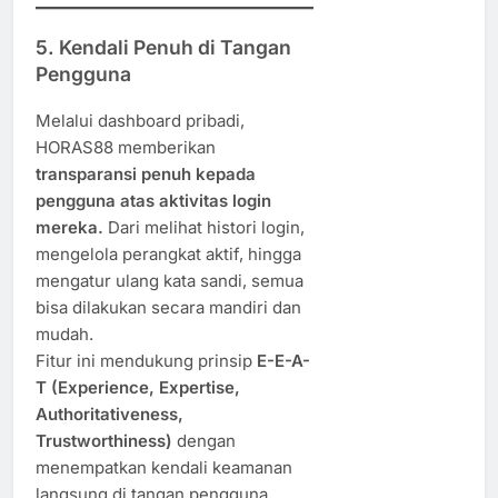
5. Kendali Penuh di Tangan
Pengguna
Melalui dashboard pribadi,
HORAS88 memberikan
transparansi penuh kepada
pengguna atas aktivitas login
mereka.
Dari melihat histori login,
mengelola perangkat aktif, hingga
mengatur ulang kata sandi, semua
bisa dilakukan secara mandiri dan
mudah.
Fitur ini mendukung prinsip
E-E-A-
T (Experience, Expertise,
Authoritativeness,
Trustworthiness)
dengan
menempatkan kendali keamanan
langsung di tangan pengguna,