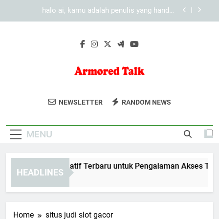
Skip
buatkan artikel sebanyak 600 kata (artikel tidak
Perkembangan Teknologi Game Online dalam 10
boleh kurang dari 600 kata) tentang “INI JUDUL
to
Tahun Terakhir
LANGSUNG GANTI”. buatkan judul, meta
content
deskripsi, tags, kategory dan artikel dari beberapa
Cara Kerja Sistem Manajemen Pengguna di
sumber situs terbaik dan rangkum dengan gaya
Lebah4D: Struktur, Kontrol, dan Keamanan
penulisan seo friendly mengikuti E-E-A-T
Terintegrasi
principles serta bebas dari plagiarism, unsur judi
LAE138 Link Alternatif Terbaru untuk Pengalaman
slot gacor maxwin dan sejenisnya dan ai detector
Akses Tanpa Hambatan
dan bermanfaat bagi user experience.
halo ai, kamu adalah penulis yang handal,
berbakat serta sudah pengalaman bertahun-tahun.
Armored Talk
buatkan artikel sebanyak 600 kata (artikel tidak
Dengarkan Armored Talk, Podcast Yang
Perkembangan Teknologi Game Online dalam 10
boleh kurang dari 600 kata) tentang “INI JUDUL
NEWSLETTER
RANDOM NEWS
Tahun Terakhir
LANGSUNG GANTI”. buatkan judul, meta
Membahas Topik Kepemimpinan,
deskripsi, tags, kategory dan artikel dari beberapa
Cara Kerja Sistem Manajemen Pengguna di
Strategi, Dan Motivasi Dari Para
sumber situs terbaik dan rangkum dengan gaya
Lebah4D: Struktur, Kontrol, dan Keamanan
penulisan seo friendly mengikuti E-E-A-T
MENU
Terintegrasi
Pemimpin Berpengaruh.
principles serta bebas dari plagiarism, unsur judi
slot gacor maxwin dan sejenisnya dan ai detector
dan bermanfaat bagi user experience.
138 Link Alternatif Terbaru untuk Pengalaman Akses Tanpa 
HEADLINES
nths Ago
Home
situs judi slot gacor