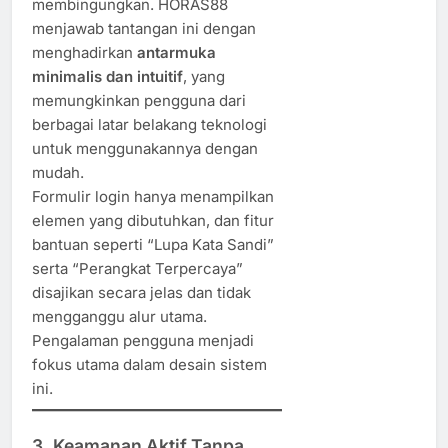
membingungkan. HORAS88
menjawab tantangan ini dengan
menghadirkan
antarmuka
minimalis dan intuitif
, yang
memungkinkan pengguna dari
berbagai latar belakang teknologi
untuk menggunakannya dengan
mudah.
Formulir login hanya menampilkan
elemen yang dibutuhkan, dan fitur
bantuan seperti “Lupa Kata Sandi”
serta “Perangkat Terpercaya”
disajikan secara jelas dan tidak
mengganggu alur utama.
Pengalaman pengguna menjadi
fokus utama dalam desain sistem
ini.
3. Keamanan Aktif Tanpa