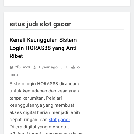
situs judi slot gacor
Kenali Keunggulan Sistem
Login HORAS88 yang Anti
Ribet
2f81e24
1 year ago
0
6
mins
Sistem login HORAS88 dirancang
untuk kemudahan dan keamanan
tanpa kerumitan. Pelajari
keunggulannya yang membuat
akses digital harian menjadi lebih
cepat, ringan, dan
slot gacor
.
Di era digital yang menuntut
efisiensi tinggi, kenyamanan dalam