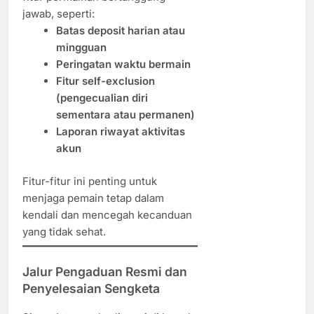
jawab, seperti:
Batas deposit harian atau
mingguan
Peringatan waktu bermain
Fitur self-exclusion
(pengecualian diri
sementara atau permanen)
Laporan riwayat aktivitas
akun
Fitur-fitur ini penting untuk
menjaga pemain tetap dalam
kendali dan mencegah kecanduan
yang tidak sehat.
Jalur Pengaduan Resmi dan
Penyelesaian Sengketa