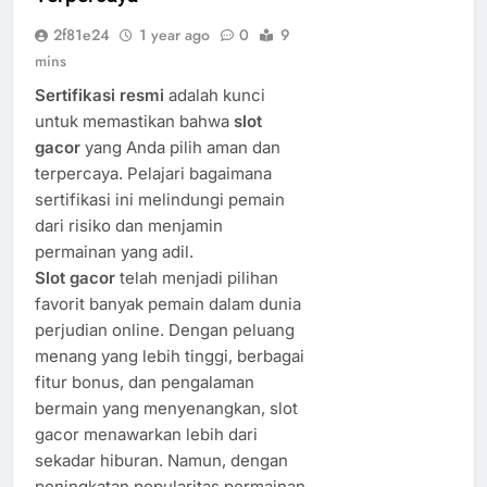
2f81e24
1 year ago
0
9
mins
Sertifikasi resmi
adalah kunci
untuk memastikan bahwa
slot
gacor
yang Anda pilih aman dan
terpercaya. Pelajari bagaimana
sertifikasi ini melindungi pemain
dari risiko dan menjamin
permainan yang adil.
Slot gacor
telah menjadi pilihan
favorit banyak pemain dalam dunia
perjudian online. Dengan peluang
menang yang lebih tinggi, berbagai
fitur bonus, dan pengalaman
bermain yang menyenangkan, slot
gacor menawarkan lebih dari
sekadar hiburan. Namun, dengan
peningkatan popularitas permainan