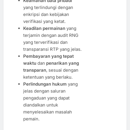
Keamanan data pribadi
yang terlindungi dengan
enkripsi dan kebijakan
verifikasi yang ketat.
Keadilan permainan
yang
terjamin dengan audit RNG
yang terverifikasi dan
transparansi RTP yang jelas.
Pembayaran yang tepat
waktu
dan
penarikan yang
transparan
, sesuai dengan
ketentuan yang berlaku.
Perlindungan hukum
yang
jelas dengan saluran
pengaduan yang dapat
diandalkan untuk
menyelesaikan masalah
pemain.