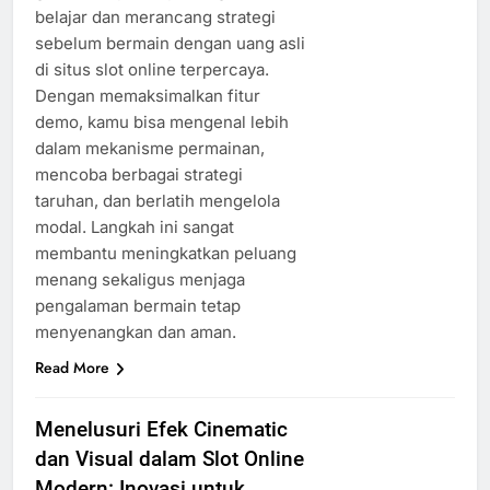
belajar dan merancang strategi
sebelum bermain dengan uang asli
di situs slot online terpercaya.
Dengan memaksimalkan fitur
demo, kamu bisa mengenal lebih
dalam mekanisme permainan,
mencoba berbagai strategi
taruhan, dan berlatih mengelola
modal. Langkah ini sangat
membantu meningkatkan peluang
menang sekaligus menjaga
pengalaman bermain tetap
menyenangkan dan aman.
Read More
Menelusuri Efek Cinematic
dan Visual dalam Slot Online
Modern: Inovasi untuk