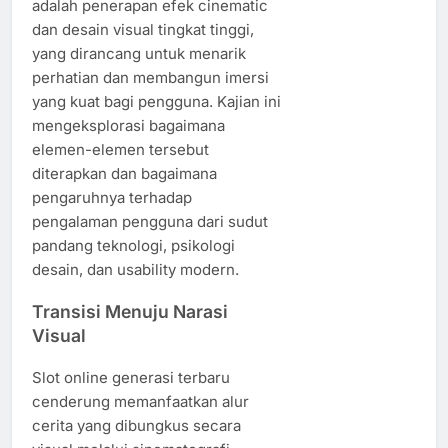
adalah penerapan efek cinematic
dan desain visual tingkat tinggi,
yang dirancang untuk menarik
perhatian dan membangun imersi
yang kuat bagi pengguna. Kajian ini
mengeksplorasi bagaimana
elemen-elemen tersebut
diterapkan dan bagaimana
pengaruhnya terhadap
pengalaman pengguna dari sudut
pandang teknologi, psikologi
desain, dan usability modern.
Transisi Menuju Narasi
Visual
Slot online generasi terbaru
cenderung memanfaatkan alur
cerita yang dibungkus secara