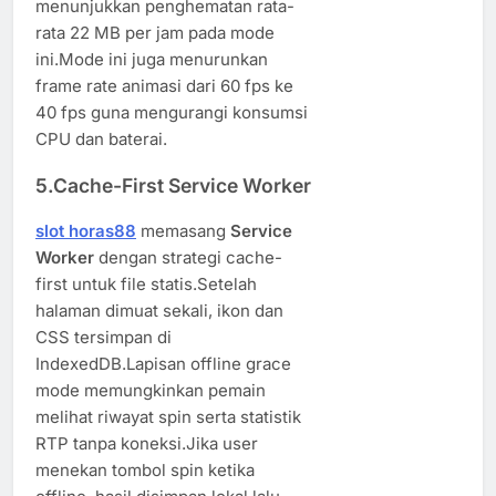
menunjukkan penghematan rata-
rata 22 MB per jam pada mode
ini.Mode ini juga menurunkan
frame rate animasi dari 60 fps ke
40 fps guna mengurangi konsumsi
CPU dan baterai.
5.Cache-First Service Worker
slot horas88
memasang
Service
Worker
dengan strategi cache-
first untuk file statis.Setelah
halaman dimuat sekali, ikon dan
CSS tersimpan di
IndexedDB.Lapisan offline grace
mode memungkinkan pemain
melihat riwayat spin serta statistik
RTP tanpa koneksi.Jika user
menekan tombol spin ketika