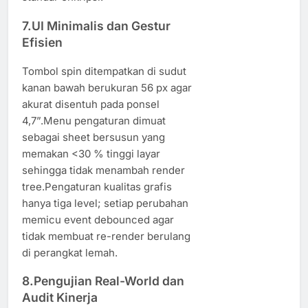
7.UI Minimalis dan Gestur
Efisien
Tombol spin ditempatkan di sudut
kanan bawah berukuran 56 px agar
akurat disentuh pada ponsel
4,7”.Menu pengaturan dimuat
sebagai sheet bersusun yang
memakan <30 % tinggi layar
sehingga tidak menambah render
tree.Pengaturan kualitas grafis
hanya tiga level; setiap perubahan
memicu event debounced agar
tidak membuat re-render berulang
di perangkat lemah.
8.Pengujian Real-World dan
Audit Kinerja