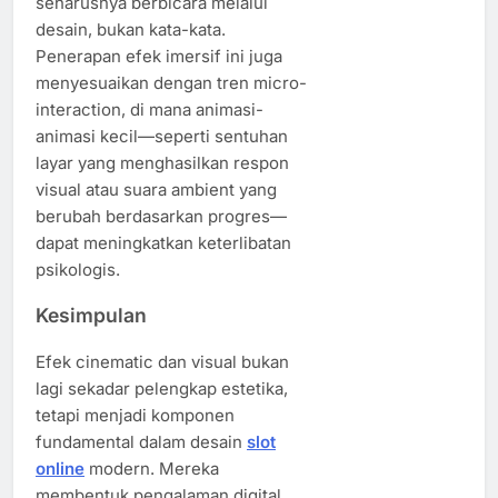
seharusnya berbicara melalui
desain, bukan kata-kata.
Penerapan efek imersif ini juga
menyesuaikan dengan tren micro-
interaction, di mana animasi-
animasi kecil—seperti sentuhan
layar yang menghasilkan respon
visual atau suara ambient yang
berubah berdasarkan progres—
dapat meningkatkan keterlibatan
psikologis.
Kesimpulan
Efek cinematic dan visual bukan
lagi sekadar pelengkap estetika,
tetapi menjadi komponen
fundamental dalam desain
slot
online
modern. Mereka
membentuk pengalaman digital