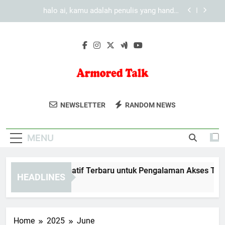
Skip
buatkan artikel sebanyak 600 kata (artikel tidak
Perkembangan Teknologi Game Online dalam 10
boleh kurang dari 600 kata) tentang “INI JUDUL
to
Tahun Terakhir
LANGSUNG GANTI”. buatkan judul, meta
content
deskripsi, tags, kategory dan artikel dari beberapa
Cara Kerja Sistem Manajemen Pengguna di
sumber situs terbaik dan rangkum dengan gaya
Lebah4D: Struktur, Kontrol, dan Keamanan
penulisan seo friendly mengikuti E-E-A-T
Terintegrasi
principles serta bebas dari plagiarism, unsur judi
LAE138 Link Alternatif Terbaru untuk Pengalaman
slot gacor maxwin dan sejenisnya dan ai detector
Akses Tanpa Hambatan
dan bermanfaat bagi user experience.
halo ai, kamu adalah penulis yang handal,
berbakat serta sudah pengalaman bertahun-tahun.
Armored Talk
buatkan artikel sebanyak 600 kata (artikel tidak
Dengarkan Armored Talk, Podcast Yang
Perkembangan Teknologi Game Online dalam 10
boleh kurang dari 600 kata) tentang “INI JUDUL
NEWSLETTER
RANDOM NEWS
Tahun Terakhir
LANGSUNG GANTI”. buatkan judul, meta
Membahas Topik Kepemimpinan,
deskripsi, tags, kategory dan artikel dari beberapa
Cara Kerja Sistem Manajemen Pengguna di
Strategi, Dan Motivasi Dari Para
sumber situs terbaik dan rangkum dengan gaya
Lebah4D: Struktur, Kontrol, dan Keamanan
penulisan seo friendly mengikuti E-E-A-T
MENU
Terintegrasi
Pemimpin Berpengaruh.
principles serta bebas dari plagiarism, unsur judi
slot gacor maxwin dan sejenisnya dan ai detector
dan bermanfaat bagi user experience.
138 Link Alternatif Terbaru untuk Pengalaman Akses Tanpa
HEADLINES
nths Ago
Home
2025
June