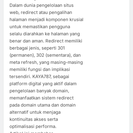
Dalam dunia pengelolaan situs
web, redirect atau pengalihan
halaman menjadi komponen krusial
untuk memastikan pengguna
selalu diarahkan ke halaman yang
benar dan aman. Redirect memiliki
berbagai jenis, seperti 301
(permanen), 302 (sementara), dan
meta refresh, yang masing-masing
memiliki fungsi dan implikasi
tersendiri. KAYA787, sebagai
platform digital yang aktif dalam
pengelolaan banyak domain,
memanfaatkan sistem redirect
pada domain utama dan domain
alternatif untuk menjaga
kontinuitas akses serta
optimalisasi performa.