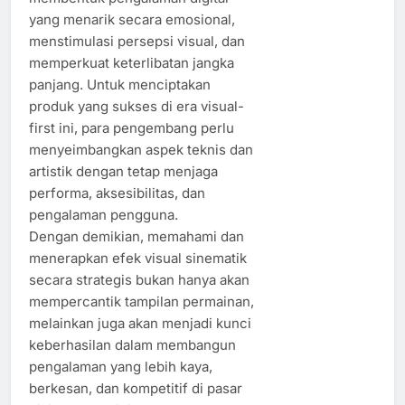
yang menarik secara emosional,
menstimulasi persepsi visual, dan
memperkuat keterlibatan jangka
panjang. Untuk menciptakan
produk yang sukses di era visual-
first ini, para pengembang perlu
menyeimbangkan aspek teknis dan
artistik dengan tetap menjaga
performa, aksesibilitas, dan
pengalaman pengguna.
Dengan demikian, memahami dan
menerapkan efek visual sinematik
secara strategis bukan hanya akan
mempercantik tampilan permainan,
melainkan juga akan menjadi kunci
keberhasilan dalam membangun
pengalaman yang lebih kaya,
berkesan, dan kompetitif di pasar