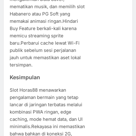
mematikan musik, dan memilih slot
Habanero atau PG Soft yang
memakai animasi ringan.Hindari
Buy Feature berkali-kali karena
memicu streaming sprite
baru.Perbarui cache lewat Wi-Fi
publik sebelum sesi perjalanan
jauh untuk memastikan aset lokal
tersimpan.
Kesimpulan
Slot Horas88 menawarkan
pengalaman bermain yang tetap
lancar di jaringan terbatas melalui
kombinasi PWA ringan, edge
caching, mode hemat data, dan UI
minimalis.Rekayasa ini memastikan
bahwa bahkan di koneksi 2G,