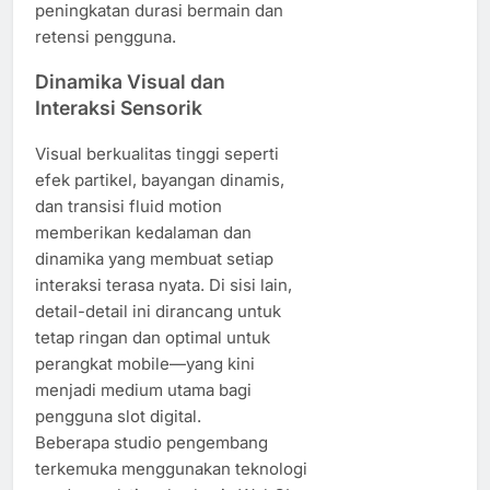
peningkatan durasi bermain dan
retensi pengguna.
Dinamika Visual dan
Interaksi Sensorik
Visual berkualitas tinggi seperti
efek partikel, bayangan dinamis,
dan transisi fluid motion
memberikan kedalaman dan
dinamika yang membuat setiap
interaksi terasa nyata. Di sisi lain,
detail-detail ini dirancang untuk
tetap ringan dan optimal untuk
perangkat mobile—yang kini
menjadi medium utama bagi
pengguna slot digital.
Beberapa studio pengembang
terkemuka menggunakan teknologi