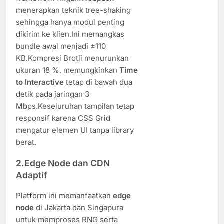
menerapkan teknik tree-shaking
sehingga hanya modul penting
dikirim ke klien.Ini memangkas
bundle awal menjadi ±110
KB.Kompresi Brotli menurunkan
ukuran 18 %, memungkinkan
Time
to Interactive
tetap di bawah dua
detik pada jaringan 3
Mbps.Keseluruhan tampilan tetap
responsif karena CSS Grid
mengatur elemen UI tanpa library
berat.
2.Edge Node dan CDN
Adaptif
Platform ini memanfaatkan
edge
node
di Jakarta dan Singapura
untuk memproses RNG serta