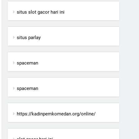
situs slot gacor hari ini
situs parlay
spaceman
spaceman
https://kadinpemkomedan.org/online/