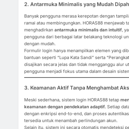
2. Antarmuka Minimalis yang Mudah Dipa
Banyak pengguna merasa kerepotan dengan tampilan
ramai atau membingungkan. HORAS88 menjawab ta
menghadirkan
antarmuka minimalis dan intuitif
, y
pengguna dari berbagai latar belakang teknologi 
dengan mudah.
Formulir login hanya menampilkan elemen yang dibu
bantuan seperti “Lupa Kata Sandi” serta “Perangka
disajikan secara jelas dan tidak mengganggu alur 
pengguna menjadi fokus utama dalam desain sistem
3. Keamanan Aktif Tanpa Menghambat Ak
Meski sederhana, sistem login HORAS88 tetap
men
keamanan dengan pendekatan adaptif.
Setiap data
dengan enkripsi end-to-end, dan proses autentikas
tersedia untuk menambah perlindungan akun.
Selain itu, sistem ini secara otomatis mendeteksi p