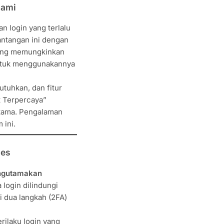
hami
 login yang terlalu
ntangan ini dengan
ang memungkinkan
untuk menggunakannya
tuhkan, dan fitur
t Terpercaya”
utama. Pengalaman
 ini.
ses
gutamakan
 login dilindungi
i dua langkah (2FA)
erilaku login yang