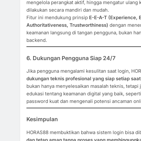
mengelola perangkat aktif, hingga mengatur ulang 
dilakukan secara mandiri dan mudah.
Fitur ini mendukung prinsip
E-E-A-T (Experience, E
Authoritativeness, Trustworthiness)
dengan menem
keamanan langsung di tangan pengguna, bukan han
backend.
6. Dukungan Pengguna Siap 24/7
Jika pengguna mengalami kesulitan saat login, H
dukungan teknis profesional yang siap setiap saat
bukan hanya menyelesaikan masalah teknis, tetapi
edukasi tentang keamanan digital yang baik, sepert
password kuat dan mengenali potensi ancaman onl
Kesimpulan
HORAS88 membuktikan bahwa sistem login bisa di
dan tetap aman tanpa proses yang membingungk