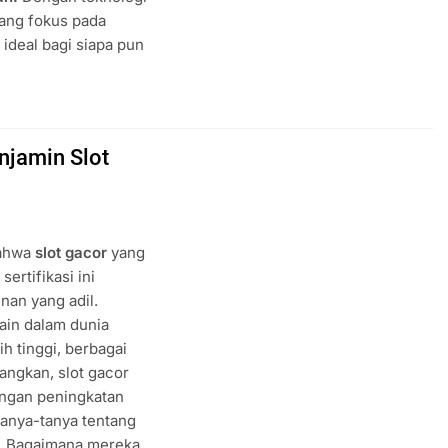
yang fokus pada
ideal bagi siapa pun
njamin Slot
bahwa
slot gacor
yang
ertifikasi ini
nan yang adil.
main dalam dunia
h tinggi, berbagai
angkan, slot gacor
engan peningkatan
tanya-tanya tentang
. Bagaimana mereka