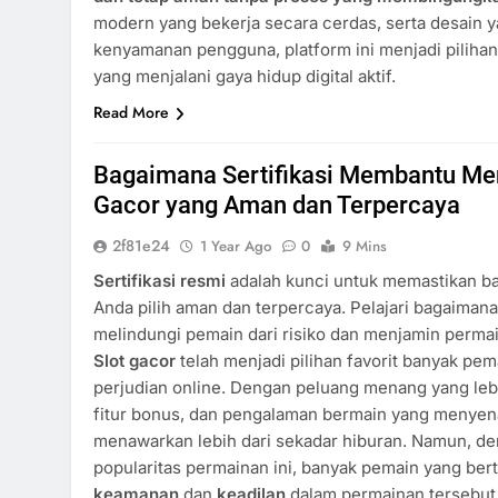
modern yang bekerja secara cerdas, serta desain 
kenyamanan pengguna, platform ini menjadi pilihan 
yang menjalani gaya hidup digital aktif.
Read More
Bagaimana Sertifikasi Membantu Me
Gacor yang Aman dan Terpercaya
2f81e24
1 Year Ago
0
9 Mins
Sertifikasi resmi
adalah kunci untuk memastikan 
Anda pilih aman dan terpercaya. Pelajari bagaimana s
melindungi pemain dari risiko dan menjamin permai
Slot gacor
telah menjadi pilihan favorit banyak pe
perjudian online. Dengan peluang menang yang lebi
fitur bonus, dan pengalaman bermain yang menyen
menawarkan lebih dari sekadar hiburan. Namun, d
popularitas permainan ini, banyak pemain yang ber
keamanan
dan
keadilan
dalam permainan tersebut