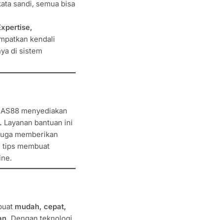
kata sandi, semua bisa
xpertise,
patkan kendali
ya di sistem
ORAS88 menyediakan
.
Layanan bantuan ini
 juga memberikan
i tips membuat
ine.
buat
mudah, cepat,
an.
Dengan teknologi