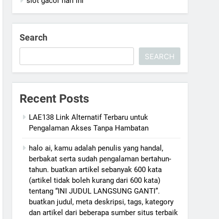
slot gacor hari ini
Search
SEARCH
Recent Posts
LAE138 Link Alternatif Terbaru untuk
Pengalaman Akses Tanpa Hambatan
halo ai, kamu adalah penulis yang handal,
berbakat serta sudah pengalaman bertahun-
tahun. buatkan artikel sebanyak 600 kata
(artikel tidak boleh kurang dari 600 kata)
tentang “INI JUDUL LANGSUNG GANTI”.
buatkan judul, meta deskripsi, tags, kategory
dan artikel dari beberapa sumber situs terbaik