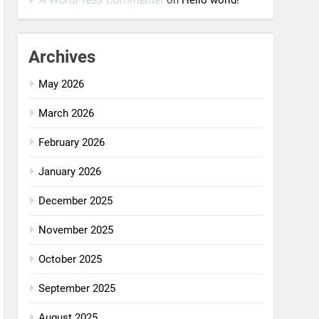
on
Hello world!
Archives
May 2026
March 2026
February 2026
January 2026
December 2025
November 2025
October 2025
September 2025
August 2025