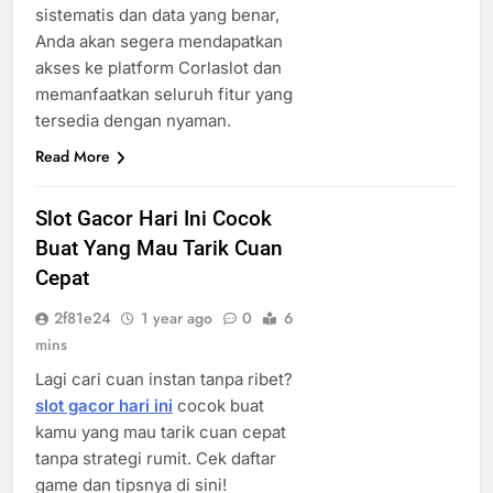
sistematis dan data yang benar,
Anda akan segera mendapatkan
akses ke platform Corlaslot dan
memanfaatkan seluruh fitur yang
tersedia dengan nyaman.
Read More
Slot Gacor Hari Ini Cocok
Buat Yang Mau Tarik Cuan
Cepat
2f81e24
1 year ago
0
6
mins
Lagi cari cuan instan tanpa ribet?
slot gacor hari ini
cocok buat
kamu yang mau tarik cuan cepat
tanpa strategi rumit. Cek daftar
game dan tipsnya di sini!