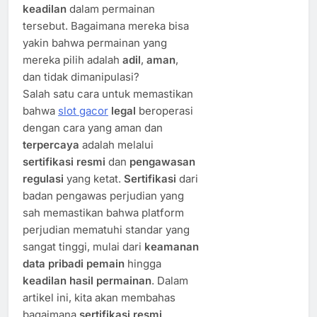
keadilan
dalam permainan
tersebut. Bagaimana mereka bisa
yakin bahwa permainan yang
mereka pilih adalah
adil
,
aman
,
dan tidak dimanipulasi?
Salah satu cara untuk memastikan
bahwa
slot gacor
legal
beroperasi
dengan cara yang aman dan
terpercaya
adalah melalui
sertifikasi resmi
dan
pengawasan
regulasi
yang ketat.
Sertifikasi
dari
badan pengawas perjudian yang
sah memastikan bahwa platform
perjudian mematuhi standar yang
sangat tinggi, mulai dari
keamanan
data pribadi pemain
hingga
keadilan hasil permainan
. Dalam
artikel ini, kita akan membahas
bagaimana
sertifikasi resmi