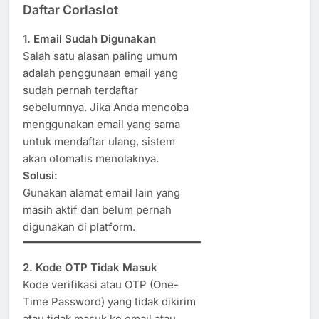
Daftar Corlaslot
1. Email Sudah Digunakan
Salah satu alasan paling umum
adalah penggunaan email yang
sudah pernah terdaftar
sebelumnya. Jika Anda mencoba
menggunakan email yang sama
untuk mendaftar ulang, sistem
akan otomatis menolaknya.
Solusi:
Gunakan alamat email lain yang
masih aktif dan belum pernah
digunakan di platform.
2. Kode OTP Tidak Masuk
Kode verifikasi atau OTP (One-
Time Password) yang tidak dikirim
atau tidak masuk ke email atau