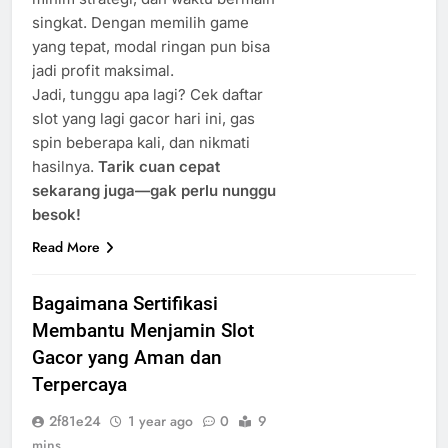
singkat. Dengan memilih game
yang tepat, modal ringan pun bisa
jadi profit maksimal.
Jadi, tunggu apa lagi? Cek daftar
slot yang lagi gacor hari ini, gas
spin beberapa kali, dan nikmati
hasilnya.
Tarik cuan cepat
sekarang juga—gak perlu nunggu
besok!
Read More
Bagaimana Sertifikasi
Membantu Menjamin Slot
Gacor yang Aman dan
Terpercaya
2f81e24
1 year ago
0
9
mins