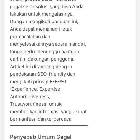
gagal serta solusi yang bisa Anda
lakukan untuk mengatasinya.
Dengan mengikuti panduan ini,
Anda dapat memahami letak
permasalahan dan
menyelesaikannya secara mandiri,
tanpa perlu menunggu bantuan
dari tim dukungan pengguna.
Artikel ini dirancang dengan
pendekatan SEO-friendly dan
mengikuti prinsip E-E-A-T
(Experience, Expertise,
Authoritativeness,
Trustworthiness) untuk
memberikan informasi yang akurat,
bermanfaat, dan terpercaya.
Penyebab Umum Gagal