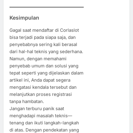
Kesimpulan
Gagal saat mendaftar di Corlaslot
bisa terjadi pada siapa saja, dan
penyebabnya sering kali berasal
dari hal-hal teknis yang sederhana.
Namun, dengan memahami
penyebab umum dan solusi yang
tepat seperti yang dijelaskan dalam
artikel ini, Anda dapat segera
mengatasi kendala tersebut dan
melanjutkan proses registrasi
tanpa hambatan.
Jangan terburu panik saat
menghadapi masalah teknis—
tenang dan ikuti langkah-langkah
di atas. Dengan pendekatan yang