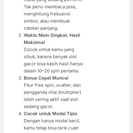
Tak perlu membaca pola,
menghitung frekuensi
simbol, atau membuat
catatan panjang.
Waktu Main Singkat, Hasil
Maksimal
Cocok untuk kamu yang
sibuk, karena banyak slot
gacor bisa kasih hasil hanya
dalam 10–20 spin pertama.
Bonus Cepat Muncul
Fitur free spin, scatter, dan
pengganda nilai (multiplier)
lebih sering aktif saat slot
sedang gacor.
Cocok untuk Modal Tipis
Dengan hanya modal kecil,
kamu tetap bisa tarik cuan