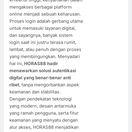
mengakses berbagai platform
online menjadi sebuah keharusan.
Proses login adalah gerbang utama
untuk memasuki layanan digital,
dan sayangnya, banyak sistem
login saat ini justru terasa rumit,
lambat, atau penuh dengan proses
yang membingungkan. Menyadari
hal ini,
HORAS88 hadir
menawarkan solusi autentikasi
digital yang benar-benar anti
ribet
, tanpa mengorbankan aspek
keamanan dan stabilitas.
Dengan pendekatan teknologi
yang modern, desain antarmuka
yang ramah pengguna, serta fitur
keamanan yang menyatu dengan
alur akses, HORAS88 menjadikan