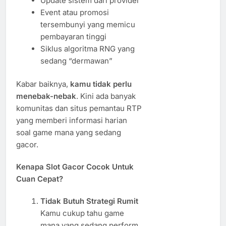
Update sistem dari provider
Event atau promosi
tersembunyi yang memicu
pembayaran tinggi
Siklus algoritma RNG yang
sedang “dermawan”
Kabar baiknya,
kamu tidak perlu
menebak-nebak
. Kini ada banyak
komunitas dan situs pemantau RTP
yang memberi informasi harian
soal game mana yang sedang
gacor.
Kenapa Slot Gacor Cocok Untuk
Cuan Cepat?
Tidak Butuh Strategi Rumit
Kamu cukup tahu game
mana yang sedang perform.