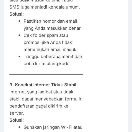
SMS juga menjadi kendala umum.
Solusi:
Pastikan nomor dan email
yang Anda masukkan benar.
Cek folder spam atau
promosi jika Anda tidak
menemukan email masuk.
Tunggu beberapa menit dan
coba kirim ulang kode.
3. Koneksi Internet Tidak Stabil
Internet yang lambat atau tidak
stabil dapat menyebabkan formulir
pendaftaran gagal dikirim ke
server.
Solusi:
Gunakan jaringan Wi-Fi atau