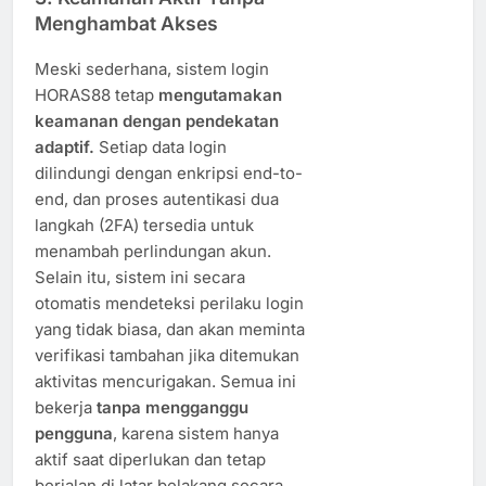
Menghambat Akses
Meski sederhana, sistem login
HORAS88 tetap
mengutamakan
keamanan dengan pendekatan
adaptif.
Setiap data login
dilindungi dengan enkripsi end-to-
end, dan proses autentikasi dua
langkah (2FA) tersedia untuk
menambah perlindungan akun.
Selain itu, sistem ini secara
otomatis mendeteksi perilaku login
yang tidak biasa, dan akan meminta
verifikasi tambahan jika ditemukan
aktivitas mencurigakan. Semua ini
bekerja
tanpa mengganggu
pengguna
, karena sistem hanya
aktif saat diperlukan dan tetap
berjalan di latar belakang secara