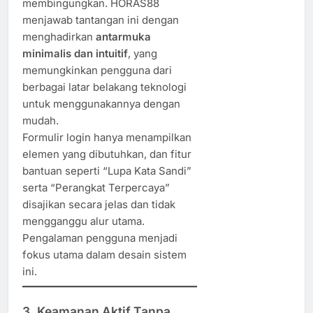
membingungkan. HORAS88
menjawab tantangan ini dengan
menghadirkan
antarmuka
minimalis dan intuitif
, yang
memungkinkan pengguna dari
berbagai latar belakang teknologi
untuk menggunakannya dengan
mudah.
Formulir login hanya menampilkan
elemen yang dibutuhkan, dan fitur
bantuan seperti “Lupa Kata Sandi”
serta “Perangkat Terpercaya”
disajikan secara jelas dan tidak
mengganggu alur utama.
Pengalaman pengguna menjadi
fokus utama dalam desain sistem
ini.
3. Keamanan Aktif Tanpa