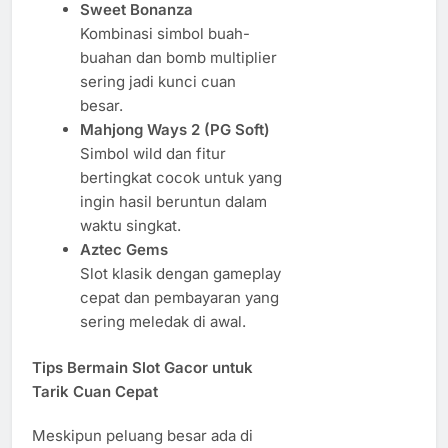
Sweet Bonanza
Kombinasi simbol buah-
buahan dan bomb multiplier
sering jadi kunci cuan
besar.
Mahjong Ways 2 (PG Soft)
Simbol wild dan fitur
bertingkat cocok untuk yang
ingin hasil beruntun dalam
waktu singkat.
Aztec Gems
Slot klasik dengan gameplay
cepat dan pembayaran yang
sering meledak di awal.
Tips Bermain Slot Gacor untuk
Tarik Cuan Cepat
Meskipun peluang besar ada di