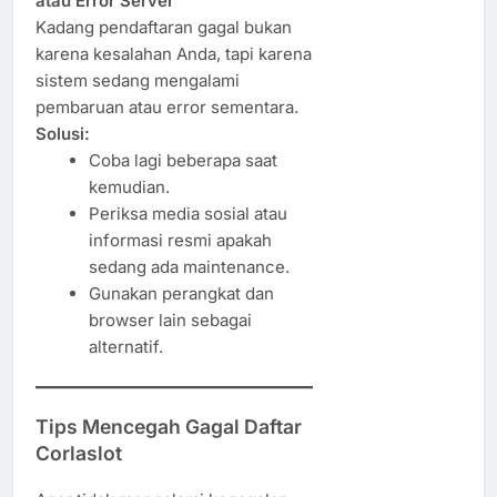
atau Error Server
Kadang pendaftaran gagal bukan
karena kesalahan Anda, tapi karena
sistem sedang mengalami
pembaruan atau error sementara.
Solusi:
Coba lagi beberapa saat
kemudian.
Periksa media sosial atau
informasi resmi apakah
sedang ada maintenance.
Gunakan perangkat dan
browser lain sebagai
alternatif.
Tips Mencegah Gagal Daftar
Corlaslot