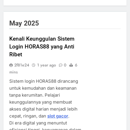
May 2025
Kenali Keunggulan Sistem
Login HORAS88 yang Anti
Ribet
2f81e24
1 year ago
0
6
mins
Sistem login HORAS88 dirancang
untuk kemudahan dan keamanan
tanpa kerumitan. Pelajari
keunggulannya yang membuat
akses digital harian menjadi lebih
cepat, ringan, dan
slot gacor
.
Di era digital yang menuntut
efisiensi tinggi, kenyamanan dalam