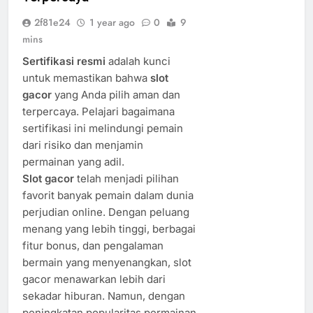
2f81e24
1 year ago
0
9
mins
Sertifikasi resmi
adalah kunci
untuk memastikan bahwa
slot
gacor
yang Anda pilih aman dan
terpercaya. Pelajari bagaimana
sertifikasi ini melindungi pemain
dari risiko dan menjamin
permainan yang adil.
Slot gacor
telah menjadi pilihan
favorit banyak pemain dalam dunia
perjudian online. Dengan peluang
menang yang lebih tinggi, berbagai
fitur bonus, dan pengalaman
bermain yang menyenangkan, slot
gacor menawarkan lebih dari
sekadar hiburan. Namun, dengan
peningkatan popularitas permainan