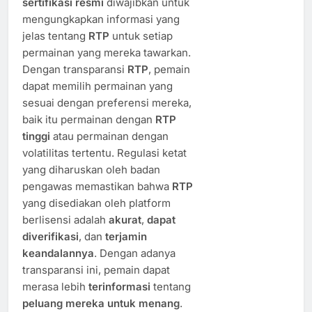
sertifikasi resmi
diwajibkan untuk
mengungkapkan informasi yang
jelas tentang
RTP
untuk setiap
permainan yang mereka tawarkan.
Dengan transparansi
RTP
, pemain
dapat memilih permainan yang
sesuai dengan preferensi mereka,
baik itu permainan dengan
RTP
tinggi
atau permainan dengan
volatilitas tertentu. Regulasi ketat
yang diharuskan oleh badan
pengawas memastikan bahwa
RTP
yang disediakan oleh platform
berlisensi adalah
akurat
,
dapat
diverifikasi
, dan
terjamin
keandalannya
. Dengan adanya
transparansi ini, pemain dapat
merasa lebih
terinformasi
tentang
peluang mereka untuk menang
.