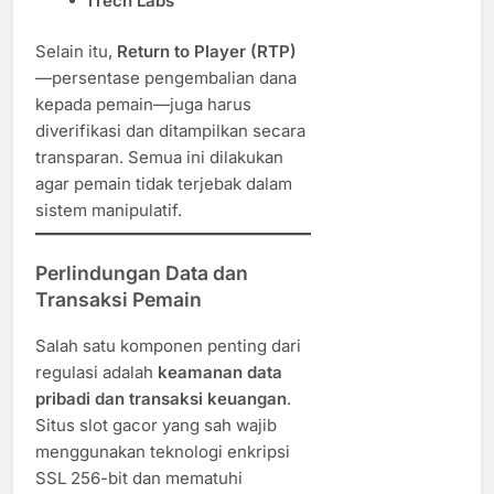
iTech Labs
Selain itu,
Return to Player (RTP)
—persentase pengembalian dana
kepada pemain—juga harus
diverifikasi dan ditampilkan secara
transparan. Semua ini dilakukan
agar pemain tidak terjebak dalam
sistem manipulatif.
Perlindungan Data dan
Transaksi Pemain
Salah satu komponen penting dari
regulasi adalah
keamanan data
pribadi dan transaksi keuangan
.
Situs slot gacor yang sah wajib
menggunakan teknologi enkripsi
SSL 256-bit dan mematuhi