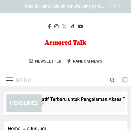
Skip
buatkan artikel sebanyak 600 kata (artikel tidak
Perkembangan Teknologi Game Online dalam 10
boleh kurang dari 600 kata) tentang “INI JUDUL
to
Tahun Terakhir
LANGSUNG GANTI”. buatkan judul, meta
content
deskripsi, tags, kategory dan artikel dari beberapa
Cara Kerja Sistem Manajemen Pengguna di
sumber situs terbaik dan rangkum dengan gaya
Lebah4D: Struktur, Kontrol, dan Keamanan
penulisan seo friendly mengikuti E-E-A-T
Terintegrasi
principles serta bebas dari plagiarism, unsur judi
LAE138 Link Alternatif Terbaru untuk Pengalaman
slot gacor maxwin dan sejenisnya dan ai detector
Akses Tanpa Hambatan
dan bermanfaat bagi user experience.
halo ai, kamu adalah penulis yang handal,
berbakat serta sudah pengalaman bertahun-tahun.
Armored Talk
buatkan artikel sebanyak 600 kata (artikel tidak
Dengarkan Armored Talk, Podcast Yang
Perkembangan Teknologi Game Online dalam 10
boleh kurang dari 600 kata) tentang “INI JUDUL
NEWSLETTER
RANDOM NEWS
Tahun Terakhir
LANGSUNG GANTI”. buatkan judul, meta
Membahas Topik Kepemimpinan,
deskripsi, tags, kategory dan artikel dari beberapa
Cara Kerja Sistem Manajemen Pengguna di
Strategi, Dan Motivasi Dari Para
sumber situs terbaik dan rangkum dengan gaya
Lebah4D: Struktur, Kontrol, dan Keamanan
penulisan seo friendly mengikuti E-E-A-T
MENU
Terintegrasi
Pemimpin Berpengaruh.
principles serta bebas dari plagiarism, unsur judi
slot gacor maxwin dan sejenisnya dan ai detector
dan bermanfaat bagi user experience.
138 Link Alternatif Terbaru untuk Pengalaman Akses Tanpa
HEADLINES
nths Ago
Home
situs judi