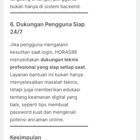
bukan hanya di sistem backend.
6. Dukungan Pengguna Siap
24/7
Jika pengguna mengalami
kesulitan saat login, HORAS88
menyediakan
dukungan teknis
profesional yang siap setiap saat.
Layanan bantuan ini bukan hanya
menyelesaikan masalah teknis,
tetapi juga memberikan edukasi
tentang keamanan digital yang
baik, seperti tips membuat
password kuat dan mengenali
potensi ancaman online.
Kesimpulan