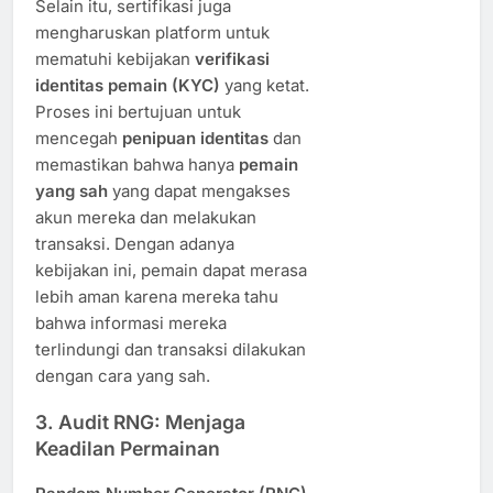
Selain itu, sertifikasi juga
mengharuskan platform untuk
mematuhi kebijakan
verifikasi
identitas pemain (KYC)
yang ketat.
Proses ini bertujuan untuk
mencegah
penipuan identitas
dan
memastikan bahwa hanya
pemain
yang sah
yang dapat mengakses
akun mereka dan melakukan
transaksi. Dengan adanya
kebijakan ini, pemain dapat merasa
lebih aman karena mereka tahu
bahwa informasi mereka
terlindungi dan transaksi dilakukan
dengan cara yang sah.
3. Audit RNG: Menjaga
Keadilan Permainan