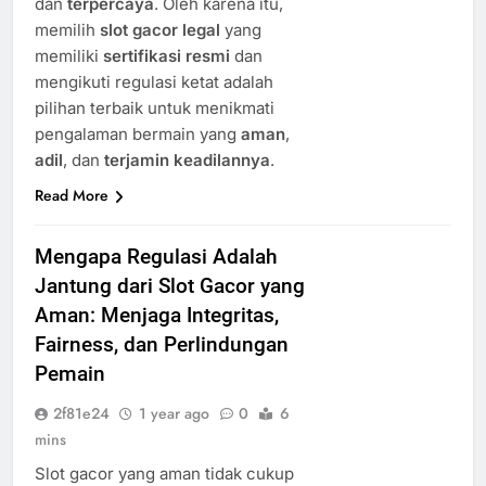
dan
terpercaya
. Oleh karena itu,
memilih
slot gacor legal
yang
memiliki
sertifikasi resmi
dan
mengikuti regulasi ketat adalah
pilihan terbaik untuk menikmati
pengalaman bermain yang
aman
,
adil
, dan
terjamin keadilannya
.
Read More
Mengapa Regulasi Adalah
Jantung dari Slot Gacor yang
Aman: Menjaga Integritas,
Fairness, dan Perlindungan
Pemain
2f81e24
1 year ago
0
6
mins
Slot gacor yang aman tidak cukup