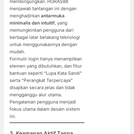
membingungkan. HORAS88
menjawab tantangan ini dengan
menghadirkan
antarmuka
minimalis dan intuitif
, yang
memungkinkan pengguna dari
berbagai latar belakang teknologi
untuk menggunakannya dengan
mudah.
Formulir login hanya menampilkan
elemen yang dibutuhkan, dan fitur
bantuan seperti “Lupa Kata Sandi”
serta “Perangkat Terpercaya”
disajikan secara jelas dan tidak
mengganggu alur utama.
Pengalaman pengguna menjadi
fokus utama dalam desain sistem
ini.
3. Keamanan Aktif Tanpa