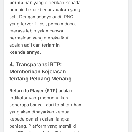
permainan
yang diberikan kepada
pemain benar-benar
acakan
yang
sah. Dengan adanya audit RNG
yang terverifikasi, pemain dapat
merasa lebih yakin bahwa
permainan yang mereka ikuti
adalah
adil
dan
terjamin
keandalannya
.
4. Transparansi RTP:
Memberikan Kejelasan
tentang Peluang Menang
Return to Player (RTP)
adalah
indikator yang menunjukkan
seberapa banyak dari total taruhan
yang akan dibayarkan kembali
kepada pemain dalam jangka
panjang. Platform yang memiliki