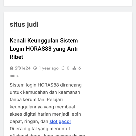
situs judi
Kenali Keunggulan Sistem
Login HORAS88 yang Anti
Ribet
2f81e24
1 year ago
0
6
mins
Sistem login HORAS88 dirancang
untuk kemudahan dan keamanan
tanpa kerumitan. Pelajari
keunggulannya yang membuat
akses digital harian menjadi lebih
cepat, ringan, dan
slot gacor
.
Di era digital yang menuntut
efisiensi tinggi, kenyamanan dalam