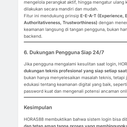
mengelola perangkat aktif, hingga mengatur ulang 
dilakukan secara mandiri dan mudah.
Fitur ini mendukung prinsip
E-E-A-T (Experience, E
Authoritativeness, Trustworthiness)
dengan menem
keamanan langsung di tangan pengguna, bukan han
backend.
6. Dukungan Pengguna Siap 24/7
Jika pengguna mengalami kesulitan saat login, H
dukungan teknis profesional yang siap setiap saat
bukan hanya menyelesaikan masalah teknis, tetapi
edukasi tentang keamanan digital yang baik, sepert
password kuat dan mengenali potensi ancaman onl
Kesimpulan
HORAS88 membuktikan bahwa sistem login bisa di
dan tetap aman tanpa proses yang membingungk