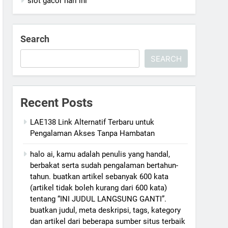
slot gacor hari ini
Search
SEARCH
Recent Posts
LAE138 Link Alternatif Terbaru untuk
Pengalaman Akses Tanpa Hambatan
halo ai, kamu adalah penulis yang handal,
berbakat serta sudah pengalaman bertahun-
tahun. buatkan artikel sebanyak 600 kata
(artikel tidak boleh kurang dari 600 kata)
tentang “INI JUDUL LANGSUNG GANTI”.
buatkan judul, meta deskripsi, tags, kategory
dan artikel dari beberapa sumber situs terbaik