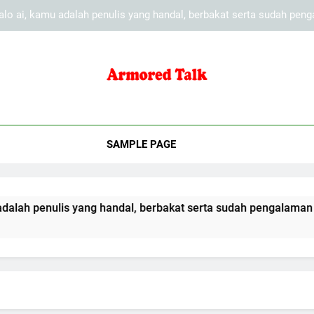
alo ai, kamu adalah penulis yang handal, berbakat serta sudah peng
sebanyak 600 kata (artikel tidak boleh kurang dari 600 kata
buatkan judul, meta deskripsi, tags, kategory dan artikel dari be
Perkembangan Teknologi 
engan gaya penulisan seo friendly mengikuti E-E-A-T principles serta
gacor maxwin dan sejenisnya dan ai detecto
Cara Kerja Sistem Manajemen Pengguna di Lebah4D: Struktu
ored Talk
LAE138 Link Alternatif Terbaru u
 Armored Talk, Podcast Yang Membahas Topik Kepemimpinan, S
alo ai, kamu adalah penulis yang handal, berbakat serta sudah peng
SAMPLE PAGE
sebanyak 600 kata (artikel tidak boleh kurang dari 600 kata
buatkan judul, meta deskripsi, tags, kategory dan artikel dari be
Perkembangan Teknologi 
engan gaya penulisan seo friendly mengikuti E-E-A-T principles serta
gacor maxwin dan sejenisnya dan ai detecto
Cara Kerja Sistem Manajemen Pengguna di Lebah4D: Struktu
 yang handal, berbakat serta sudah pengalaman bertahun-tahun.