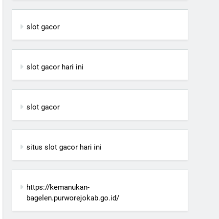
slot gacor
slot gacor hari ini
slot gacor
situs slot gacor hari ini
https://kemanukan-
bagelen.purworejokab.go.id/