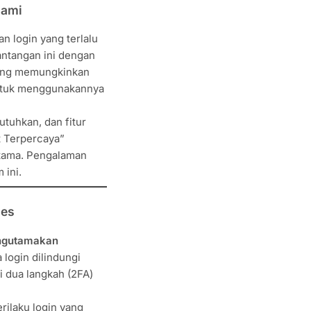
hami
 login yang terlalu
ntangan ini dengan
ang memungkinkan
untuk menggunakannya
tuhkan, dan fitur
t Terpercaya”
utama. Pengalaman
 ini.
ses
gutamakan
 login dilindungi
i dua langkah (2FA)
erilaku login yang