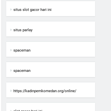
situs slot gacor hari ini
situs parlay
spaceman
spaceman
https://kadinpemkomedan.org/online/