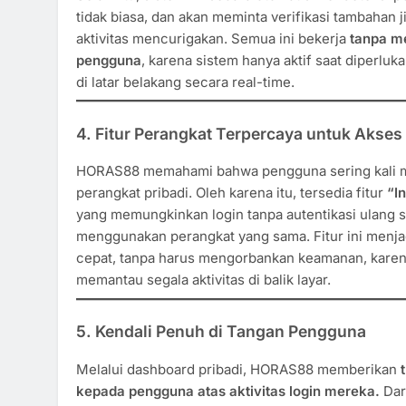
tidak biasa, dan akan meminta verifikasi tambahan 
aktivitas mencurigakan. Semua ini bekerja
tanpa m
pengguna
, karena sistem hanya aktif saat diperluka
di latar belakang secara real-time.
4. Fitur Perangkat Terpercaya untuk Akses
HORAS88 memahami bahwa pengguna sering kali m
perangkat pribadi. Oleh karena itu, tersedia fitur
“I
yang memungkinkan login tanpa autentikasi ulang se
menggunakan perangkat yang sama. Fitur ini menja
cepat, tanpa harus mengorbankan keamanan, karen
memantau segala aktivitas di balik layar.
5. Kendali Penuh di Tangan Pengguna
Melalui dashboard pribadi, HORAS88 memberikan
kepada pengguna atas aktivitas login mereka.
Dari