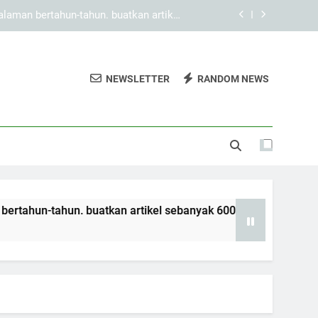
alaman bertahun-tahun. buatkan artikel
) tentang “INI JUDUL LANGSUNG GANTI”.
berapa sumber situs terbaik dan rangkum
Game Online dalam 10 Tahun Terakhir
 bebas dari plagiarism, unsur judi slot
r dan bermanfaat bagi user experience.
r, Kontrol, dan Keamanan Terintegrasi
NEWSLETTER
RANDOM NEWS
ntuk Pengalaman Akses Tanpa Hambatan
trategi, Dan Motivasi Dari Para Pemimpin Berpengaruh.
alaman bertahun-tahun. buatkan artikel
) tentang “INI JUDUL LANGSUNG GANTI”.
berapa sumber situs terbaik dan rangkum
Game Online dalam 10 Tahun Terakhir
 bebas dari plagiarism, unsur judi slot
r dan bermanfaat bagi user experience.
r, Kontrol, dan Keamanan Terintegrasi
 buatkan artikel sebanyak 600 kata (artikel tidak boleh kuran