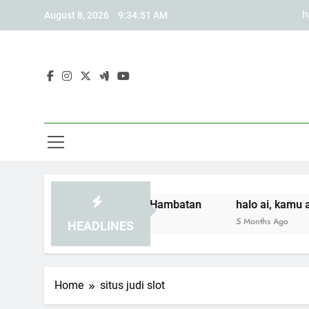
Skip
h
August 8, 2026
9:34:52 AM
to
content
d
Arm
Dengarkan
h
d
aman Akses Tanpa Hambatan
halo ai, kamu adalah penulis
5 Months Ago
HEADLINES
Home
situs judi slot