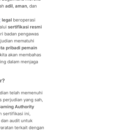
lah
adil
,
aman
, dan
r
legal
beroperasi
alui
sertifikasi resmi
ri badan pengawas
rjudian mematuhi
a pribadi pemain
i, kita akan membahas
ing dalam menjaga
or?
udian telah memenuhi
 perjudian yang sah,
Gaming Authority
sertifikasi ini,
 dan audit untuk
ratan terkait dengan