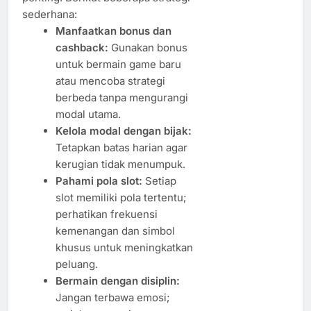
sederhana:
Manfaatkan bonus dan
cashback:
Gunakan bonus
untuk bermain game baru
atau mencoba strategi
berbeda tanpa mengurangi
modal utama.
Kelola modal dengan bijak:
Tetapkan batas harian agar
kerugian tidak menumpuk.
Pahami pola slot:
Setiap
slot memiliki pola tertentu;
perhatikan frekuensi
kemenangan dan simbol
khusus untuk meningkatkan
peluang.
Bermain dengan disiplin:
Jangan terbawa emosi;