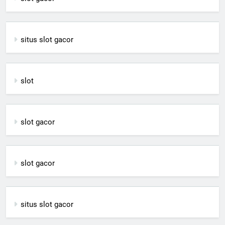
situs slot gacor
slot
slot gacor
slot gacor
situs slot gacor