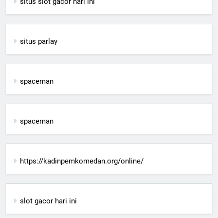
situs slot gacor hari ini
situs parlay
spaceman
spaceman
https://kadinpemkomedan.org/online/
slot gacor hari ini