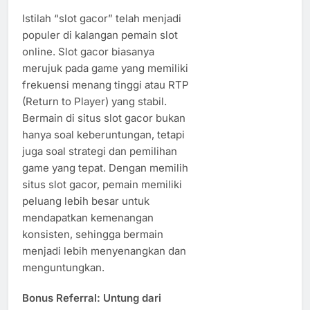
Istilah “slot gacor” telah menjadi
populer di kalangan pemain slot
online. Slot gacor biasanya
merujuk pada game yang memiliki
frekuensi menang tinggi atau RTP
(Return to Player) yang stabil.
Bermain di situs slot gacor bukan
hanya soal keberuntungan, tetapi
juga soal strategi dan pemilihan
game yang tepat. Dengan memilih
situs slot gacor, pemain memiliki
peluang lebih besar untuk
mendapatkan kemenangan
konsisten, sehingga bermain
menjadi lebih menyenangkan dan
menguntungkan.
Bonus Referral: Untung dari