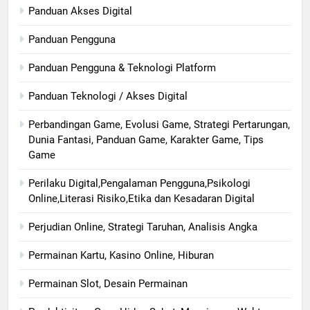
Panduan Akses Digital
Panduan Pengguna
Panduan Pengguna & Teknologi Platform
Panduan Teknologi / Akses Digital
Perbandingan Game, Evolusi Game, Strategi Pertarungan,
Dunia Fantasi, Panduan Game, Karakter Game, Tips
Game
Perilaku Digital,Pengalaman Pengguna,Psikologi
Online,Literasi Risiko,Etika dan Kesadaran Digital
Perjudian Online, Strategi Taruhan, Analisis Angka
Permainan Kartu, Kasino Online, Hiburan
Permainan Slot, Desain Permainan