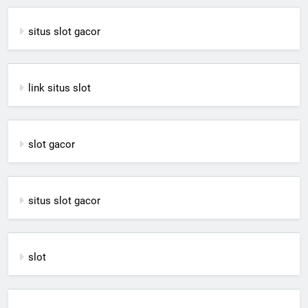
situs slot gacor
link situs slot
slot gacor
situs slot gacor
slot