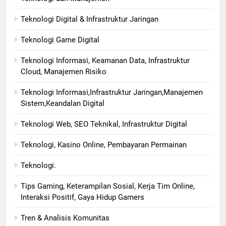
Teknologi Digital & Infrastruktur Jaringan
Teknologi Game Digital
Teknologi Informasi, Keamanan Data, Infrastruktur
Cloud, Manajemen Risiko
Teknologi Informasi,Infrastruktur Jaringan,Manajemen
Sistem,Keandalan Digital
Teknologi Web, SEO Teknikal, Infrastruktur Digital
Teknologi, Kasino Online, Pembayaran Permainan
Teknologi.
Tips Gaming, Keterampilan Sosial, Kerja Tim Online,
Interaksi Positif, Gaya Hidup Gamers
Tren & Analisis Komunitas