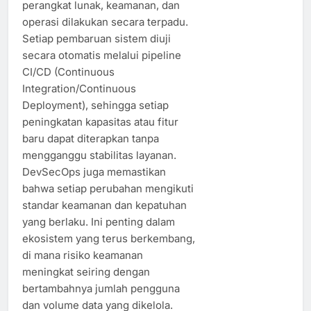
perangkat lunak, keamanan, dan
operasi dilakukan secara terpadu.
Setiap pembaruan sistem diuji
secara otomatis melalui pipeline
CI/CD (Continuous
Integration/Continuous
Deployment), sehingga setiap
peningkatan kapasitas atau fitur
baru dapat diterapkan tanpa
mengganggu stabilitas layanan.
DevSecOps juga memastikan
bahwa setiap perubahan mengikuti
standar keamanan dan kepatuhan
yang berlaku. Ini penting dalam
ekosistem yang terus berkembang,
di mana risiko keamanan
meningkat seiring dengan
bertambahnya jumlah pengguna
dan volume data yang dikelola.