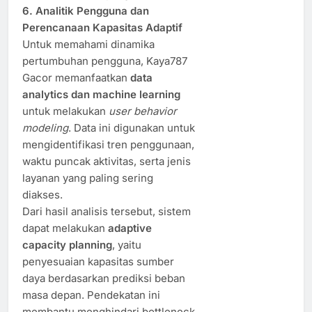
6. Analitik Pengguna dan
Perencanaan Kapasitas Adaptif
Untuk memahami dinamika
pertumbuhan pengguna, Kaya787
Gacor memanfaatkan
data
analytics dan machine learning
untuk melakukan
user behavior
modeling
. Data ini digunakan untuk
mengidentifikasi tren penggunaan,
waktu puncak aktivitas, serta jenis
layanan yang paling sering
diakses.
Dari hasil analisis tersebut, sistem
dapat melakukan
adaptive
capacity planning
, yaitu
penyesuaian kapasitas sumber
daya berdasarkan prediksi beban
masa depan. Pendekatan ini
membantu menghindari bottleneck