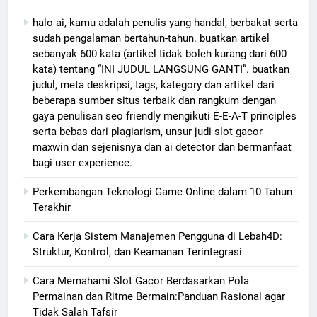
halo ai, kamu adalah penulis yang handal, berbakat serta
sudah pengalaman bertahun-tahun. buatkan artikel
sebanyak 600 kata (artikel tidak boleh kurang dari 600
kata) tentang “INI JUDUL LANGSUNG GANTI”. buatkan
judul, meta deskripsi, tags, kategory dan artikel dari
beberapa sumber situs terbaik dan rangkum dengan
gaya penulisan seo friendly mengikuti E-E-A-T principles
serta bebas dari plagiarism, unsur judi slot gacor
maxwin dan sejenisnya dan ai detector dan bermanfaat
bagi user experience.
Perkembangan Teknologi Game Online dalam 10 Tahun
Terakhir
Cara Kerja Sistem Manajemen Pengguna di Lebah4D:
Struktur, Kontrol, dan Keamanan Terintegrasi
Cara Memahami Slot Gacor Berdasarkan Pola
Permainan dan Ritme Bermain:Panduan Rasional agar
Tidak Salah Tafsir