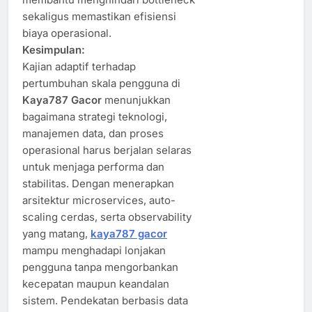
sekaligus memastikan efisiensi
biaya operasional.
Kesimpulan:
Kajian adaptif terhadap
pertumbuhan skala pengguna di
Kaya787 Gacor
menunjukkan
bagaimana strategi teknologi,
manajemen data, dan proses
operasional harus berjalan selaras
untuk menjaga performa dan
stabilitas. Dengan menerapkan
arsitektur microservices, auto-
scaling cerdas, serta observability
yang matang,
kaya787 gacor
mampu menghadapi lonjakan
pengguna tanpa mengorbankan
kecepatan maupun keandalan
sistem. Pendekatan berbasis data