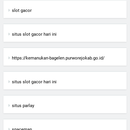
slot gacor
situs slot gacor hari ini
https://kemanukan-bagelen.purworejokab.go.id/
situs slot gacor hari ini
situs parlay
spaceman