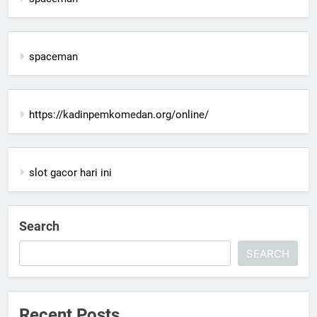
spaceman
https://kadinpemkomedan.org/online/
slot gacor hari ini
Search
SEARCH
Recent Posts