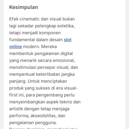
Kesimpulan
Efek cinematic dan visual bukan
lagi sekadar pelengkap estetika,
tetapi menjadi komponen
fundamental dalam desain
slot
online
modern. Mereka
membentuk pengalaman digital
yang menarik secara emosional,
menstimulasi persepsi visual, dan
memperkuat keterlibatan jangka
panjang. Untuk menciptakan
produk yang sukses di era visual-
first ini, para pengembang perlu
menyeimbangkan aspek teknis dan
artistik dengan tetap menjaga
performa, aksesibilitas, dan
pengalaman pengguna.