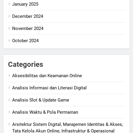
January 2025
December 2024
November 2024
October 2024
Categories
Aksesibilitas dan Keamanan Online
Analisis Informasi dan Literasi Digital
Analisis Slot & Update Game
Analisis Waktu & Pola Permainan
Arsitektur Sistem Digital, Manajemen Identitas & Akses,
Tata Kelola Akun Online, Infrastruktur & Operasional