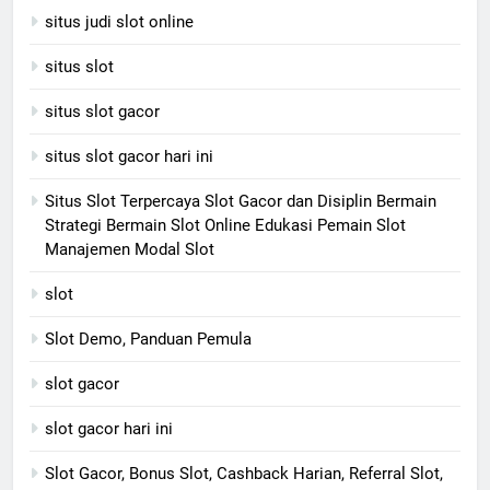
situs judi slot online
situs slot
situs slot gacor
situs slot gacor hari ini
Situs Slot Terpercaya Slot Gacor dan Disiplin Bermain
Strategi Bermain Slot Online Edukasi Pemain Slot
Manajemen Modal Slot
slot
Slot Demo, Panduan Pemula
slot gacor
slot gacor hari ini
Slot Gacor, Bonus Slot, Cashback Harian, Referral Slot,