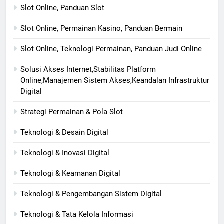
Slot Online, Panduan Slot
Slot Online, Permainan Kasino, Panduan Bermain
Slot Online, Teknologi Permainan, Panduan Judi Online
Solusi Akses Internet,Stabilitas Platform
Online,Manajemen Sistem Akses,Keandalan Infrastruktur
Digital
Strategi Permainan & Pola Slot
Teknologi & Desain Digital
Teknologi & Inovasi Digital
Teknologi & Keamanan Digital
Teknologi & Pengembangan Sistem Digital
Teknologi & Tata Kelola Informasi