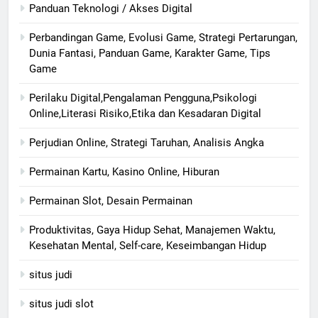
Panduan Teknologi / Akses Digital
Perbandingan Game, Evolusi Game, Strategi Pertarungan,
Dunia Fantasi, Panduan Game, Karakter Game, Tips
Game
Perilaku Digital,Pengalaman Pengguna,Psikologi
Online,Literasi Risiko,Etika dan Kesadaran Digital
Perjudian Online, Strategi Taruhan, Analisis Angka
Permainan Kartu, Kasino Online, Hiburan
Permainan Slot, Desain Permainan
Produktivitas, Gaya Hidup Sehat, Manajemen Waktu,
Kesehatan Mental, Self-care, Keseimbangan Hidup
situs judi
situs judi slot