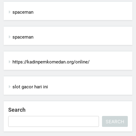
spaceman
spaceman
https://kadinpemkomedan.org/online/
slot gacor hari ini
Search
SEARCH