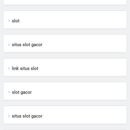
slot
situs slot gacor
link situs slot
slot gacor
situs slot gacor