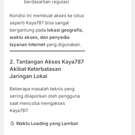
berdasarkan regulasi
Kondisi ini membuat akses ke situs
seperti Kaya787 bisa sangat
bergantung pada
lokasi geografis,
waktu akses, dan penyedia
layanan internet
yang digunakan.
2. Tantangan Akses Kaya787
Akibat Keterbatasan
Jaringan Lokal
Beberapa masalah teknis yang
sering dilaporkan oleh pengguna
saat mencoba mengakses
Kaya787:
Waktu Loading yang Lambat