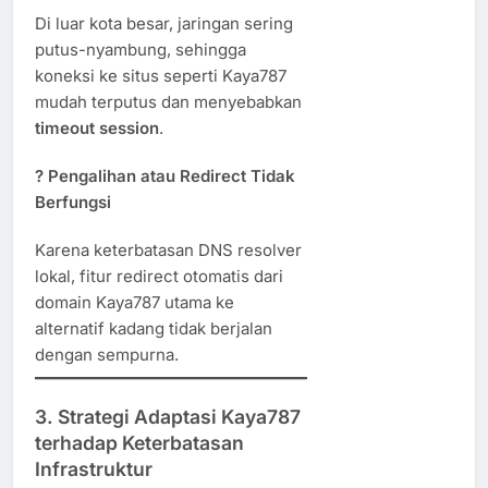
Di luar kota besar, jaringan sering
putus-nyambung, sehingga
koneksi ke situs seperti Kaya787
mudah terputus dan menyebabkan
timeout session
.
?
Pengalihan atau Redirect Tidak
Berfungsi
Karena keterbatasan DNS resolver
lokal, fitur redirect otomatis dari
domain Kaya787 utama ke
alternatif kadang tidak berjalan
dengan sempurna.
3. Strategi Adaptasi Kaya787
terhadap Keterbatasan
Infrastruktur