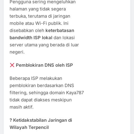
Pengguna sering mengeluhkan
halaman yang tidak segera
terbuka, terutama di jaringan
mobile atau Wi-Fi publik. Ini
disebabkan oleh
keterbatasan
bandwidth ISP lokal
dan lokasi
server utama yang berada di luar
negeri.
Pemblokiran DNS oleh ISP
Beberapa ISP melakukan
pemblokiran berdasarkan DNS
filtering, sehingga domain Kaya787
tidak dapat diakses meskipun
masih aktif.
?
Ketidakstabilan Jaringan di
Wilayah Terpencil