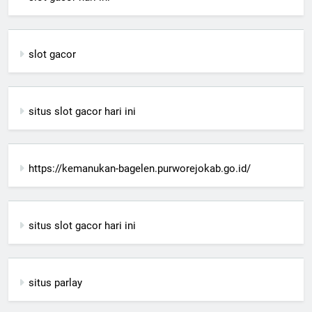
slot gacor
situs slot gacor hari ini
https://kemanukan-bagelen.purworejokab.go.id/
situs slot gacor hari ini
situs parlay