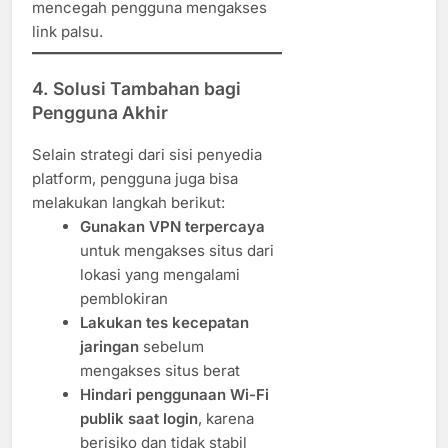
mencegah pengguna mengakses
link palsu.
4. Solusi Tambahan bagi
Pengguna Akhir
Selain strategi dari sisi penyedia
platform, pengguna juga bisa
melakukan langkah berikut:
Gunakan VPN terpercaya
untuk mengakses situs dari
lokasi yang mengalami
pemblokiran
Lakukan tes kecepatan
jaringan
sebelum
mengakses situs berat
Hindari penggunaan Wi-Fi
publik saat login
, karena
berisiko dan tidak stabil