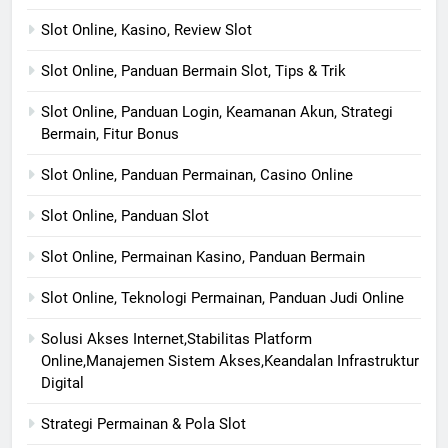
Slot Online, Kasino, Review Slot
Slot Online, Panduan Bermain Slot, Tips & Trik
Slot Online, Panduan Login, Keamanan Akun, Strategi
Bermain, Fitur Bonus
Slot Online, Panduan Permainan, Casino Online
Slot Online, Panduan Slot
Slot Online, Permainan Kasino, Panduan Bermain
Slot Online, Teknologi Permainan, Panduan Judi Online
Solusi Akses Internet,Stabilitas Platform
Online,Manajemen Sistem Akses,Keandalan Infrastruktur
Digital
Strategi Permainan & Pola Slot