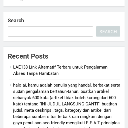
Search
SEARCH
Recent Posts
LAE138 Link Alternatif Terbaru untuk Pengalaman
Akses Tanpa Hambatan
halo ai, kamu adalah penulis yang handal, berbakat serta
sudah pengalaman bertahun-tahun. buatkan artikel
sebanyak 600 kata (artikel tidak boleh kurang dari 600
kata) tentang “INI JUDUL LANGSUNG GANTI”. buatkan
judul, meta deskripsi, tags, kategory dan artikel dari
beberapa sumber situs terbaik dan rangkum dengan
gaya penulisan seo friendly mengikuti E-E-A-T principles