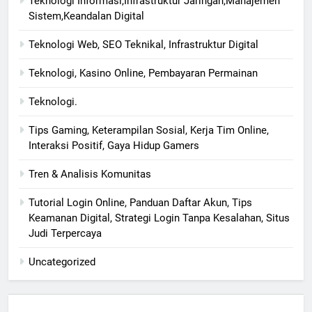
Teknologi Informasi,Infrastruktur Jaringan,Manajemen
Sistem,Keandalan Digital
Teknologi Web, SEO Teknikal, Infrastruktur Digital
Teknologi, Kasino Online, Pembayaran Permainan
Teknologi.
Tips Gaming, Keterampilan Sosial, Kerja Tim Online,
Interaksi Positif, Gaya Hidup Gamers
Tren & Analisis Komunitas
Tutorial Login Online, Panduan Daftar Akun, Tips
Keamanan Digital, Strategi Login Tanpa Kesalahan, Situs
Judi Terpercaya
Uncategorized