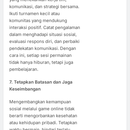
komunikasi, dan strategi bersama.
Ikuti turnamen kecil atau
komunitas yang mendukung
interaksi positif. Catat pengalaman
dalam menghadapi situasi sosial,
evaluasi respons diri, dan perbaiki
pendekatan komunikasi. Dengan
cara ini, setiap sesi permainan
tidak hanya hiburan, tetapi juga
pembelajaran.
7. Tetapkan Batasan dan Jaga
Keseimbangan
Mengembangkan kemampuan
sosial melalui game online tidak
berarti mengorbankan kesehatan
atau kehidupan pribadi. Tetapkan
waktu bermain, hindari terlalu