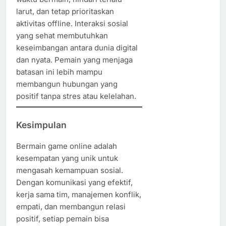
larut, dan tetap prioritaskan
aktivitas offline. Interaksi sosial
yang sehat membutuhkan
keseimbangan antara dunia digital
dan nyata. Pemain yang menjaga
batasan ini lebih mampu
membangun hubungan yang
positif tanpa stres atau kelelahan.
Kesimpulan
Bermain game online adalah
kesempatan yang unik untuk
mengasah kemampuan sosial.
Dengan komunikasi yang efektif,
kerja sama tim, manajemen konflik,
empati, dan membangun relasi
positif, setiap pemain bisa