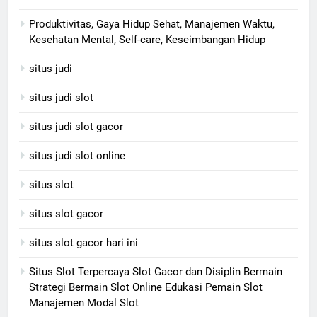
Produktivitas, Gaya Hidup Sehat, Manajemen Waktu,
Kesehatan Mental, Self-care, Keseimbangan Hidup
situs judi
situs judi slot
situs judi slot gacor
situs judi slot online
situs slot
situs slot gacor
situs slot gacor hari ini
Situs Slot Terpercaya Slot Gacor dan Disiplin Bermain
Strategi Bermain Slot Online Edukasi Pemain Slot
Manajemen Modal Slot