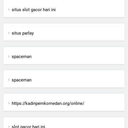
situs slot gacor hari ini
situs parlay
spaceman
spaceman
https://kadinpemkomedan.org/online/
slot gacor hari ini