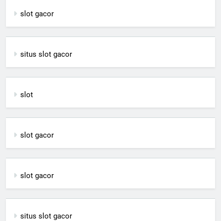
slot gacor
situs slot gacor
slot
slot gacor
slot gacor
situs slot gacor