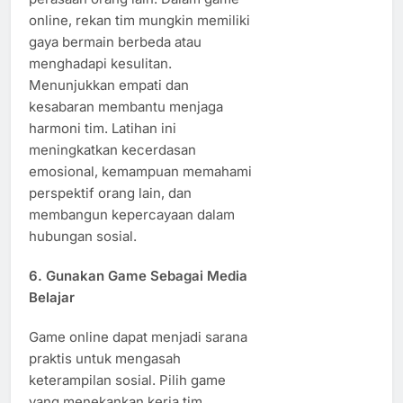
online, rekan tim mungkin memiliki
gaya bermain berbeda atau
menghadapi kesulitan.
Menunjukkan empati dan
kesabaran membantu menjaga
harmoni tim. Latihan ini
meningkatkan kecerdasan
emosional, kemampuan memahami
perspektif orang lain, dan
membangun kepercayaan dalam
hubungan sosial.
6. Gunakan Game Sebagai Media
Belajar
Game online dapat menjadi sarana
praktis untuk mengasah
keterampilan sosial. Pilih game
yang menekankan kerja tim,