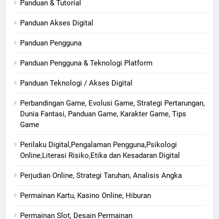
Panduan & Tutorial
Panduan Akses Digital
Panduan Pengguna
Panduan Pengguna & Teknologi Platform
Panduan Teknologi / Akses Digital
Perbandingan Game, Evolusi Game, Strategi Pertarungan,
Dunia Fantasi, Panduan Game, Karakter Game, Tips
Game
Perilaku Digital,Pengalaman Pengguna,Psikologi
Online,Literasi Risiko,Etika dan Kesadaran Digital
Perjudian Online, Strategi Taruhan, Analisis Angka
Permainan Kartu, Kasino Online, Hiburan
Permainan Slot, Desain Permainan