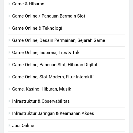
Game & Hiburan
Game Online / Panduan Bermain Slot
Game Online & Teknologi
Game Online, Desain Permainan, Sejarah Game
Game Online, Inspirasi, Tips & Trik
Game Online, Panduan Slot, Hiburan Digital
Game Online, Slot Modern, Fitur Interaktif
Game, Kasino, Hiburan, Musik
Infrastruktur & Observabilitas
Infrastruktur Jaringan & Keamanan Akses
Judi Online