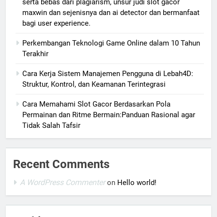
serta bebas dari plagiarism, unsur judi slot gacor
maxwin dan sejenisnya dan ai detector dan bermanfaat
bagi user experience.
Perkembangan Teknologi Game Online dalam 10 Tahun
Terakhir
Cara Kerja Sistem Manajemen Pengguna di Lebah4D:
Struktur, Kontrol, dan Keamanan Terintegrasi
Cara Memahami Slot Gacor Berdasarkan Pola
Permainan dan Ritme Bermain:Panduan Rasional agar
Tidak Salah Tafsir
Recent Comments
A WordPress Commenter
on
Hello world!