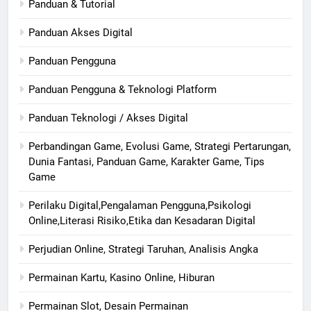
Panduan & Tutorial
Panduan Akses Digital
Panduan Pengguna
Panduan Pengguna & Teknologi Platform
Panduan Teknologi / Akses Digital
Perbandingan Game, Evolusi Game, Strategi Pertarungan,
Dunia Fantasi, Panduan Game, Karakter Game, Tips
Game
Perilaku Digital,Pengalaman Pengguna,Psikologi
Online,Literasi Risiko,Etika dan Kesadaran Digital
Perjudian Online, Strategi Taruhan, Analisis Angka
Permainan Kartu, Kasino Online, Hiburan
Permainan Slot, Desain Permainan