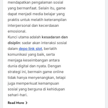
mendapatkan pengalaman sosial
yang bermanfaat. Selain itu, game
dapat menjadi media belajar yang
praktis untuk melatih keterampilan
interpersonal dan kecerdasan
emosional.
Kunci utama adalah
kesadaran dan
disiplin
: sadar akan interaksi sosial
dalam
depo link slot
, berlatih
komunikasi yang baik, serta
menjaga keseimbangan antara
dunia digital dan nyata. Dengan
strategi ini, bermain game online
tidak hanya menyenangkan, tetapi
juga memperkuat kemampuan
sosial yang berguna di kehidupan
sehari-hari.
Read More