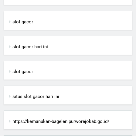
slot gacor
slot gacor hari ini
slot gacor
situs slot gacor hari ini
https://kemanukan-bagelen.purworejokab.go.id/