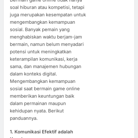
soal hiburan atau kompetisi, tetapi
juga merupakan kesempatan untuk
mengembangkan kemampuan
sosial. Banyak pemain yang
menghabiskan waktu berjam-jam
bermain, namun belum menyadari
potensi untuk meningkatkan
keterampilan komunikasi, kerja
sama, dan manajemen hubungan
dalam konteks digital.
Mengembangkan kemampuan
sosial saat bermain game online
memberikan keuntungan baik
dalam permainan maupun
kehidupan nyata. Berikut
panduannya.
1. Komunikasi Efektif adalah