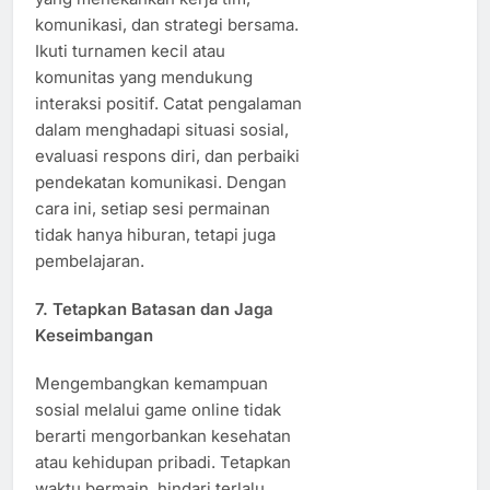
komunikasi, dan strategi bersama.
Ikuti turnamen kecil atau
komunitas yang mendukung
interaksi positif. Catat pengalaman
dalam menghadapi situasi sosial,
evaluasi respons diri, dan perbaiki
pendekatan komunikasi. Dengan
cara ini, setiap sesi permainan
tidak hanya hiburan, tetapi juga
pembelajaran.
7. Tetapkan Batasan dan Jaga
Keseimbangan
Mengembangkan kemampuan
sosial melalui game online tidak
berarti mengorbankan kesehatan
atau kehidupan pribadi. Tetapkan
waktu bermain, hindari terlalu