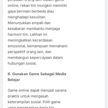
online, rekan tim mungkin memiliki
gaya bermain berbeda atau
menghadapi kesulitan.
Menunjukkan empati dan
kesabaran membantu menjaga
harmoni tim. Latihan ini
meningkatkan kecerdasan
emosional, kemampuan memahami
perspektif orang lain, dan
membangun kepercayaan dalam
hubungan sosial.
6. Gunakan Game Sebagai Media
Belajar
Game online dapat menjadi sarana
praktis untuk mengasah
keterampilan sosial. Pilih game
yang menekankan kerja tim,