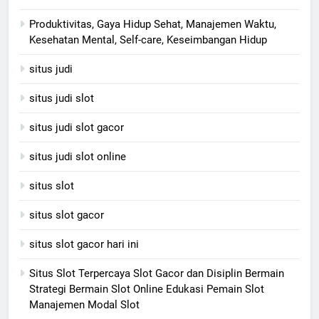
Produktivitas, Gaya Hidup Sehat, Manajemen Waktu,
Kesehatan Mental, Self-care, Keseimbangan Hidup
situs judi
situs judi slot
situs judi slot gacor
situs judi slot online
situs slot
situs slot gacor
situs slot gacor hari ini
Situs Slot Terpercaya Slot Gacor dan Disiplin Bermain
Strategi Bermain Slot Online Edukasi Pemain Slot
Manajemen Modal Slot