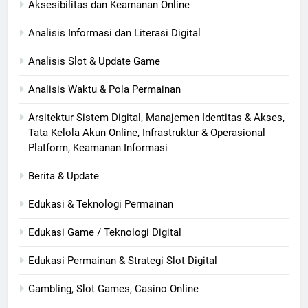
Aksesibilitas dan Keamanan Online
Analisis Informasi dan Literasi Digital
Analisis Slot & Update Game
Analisis Waktu & Pola Permainan
Arsitektur Sistem Digital, Manajemen Identitas & Akses,
Tata Kelola Akun Online, Infrastruktur & Operasional
Platform, Keamanan Informasi
Berita & Update
Edukasi & Teknologi Permainan
Edukasi Game / Teknologi Digital
Edukasi Permainan & Strategi Slot Digital
Gambling, Slot Games, Casino Online