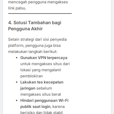
mencegah pengguna mengakses
link palsu.
4. Solusi Tambahan bagi
Pengguna Akhir
Selain strategi dari sisi penyedia
platform, pengguna juga bisa
melakukan langkah berikut:
Gunakan VPN terpercaya
untuk mengakses situs dari
lokasi yang mengalami
pemblokiran
Lakukan tes kecepatan
jaringan
sebelum
mengakses situs berat
Hindari penggunaan Wi-Fi
publik saat login
, karena
berisiko dan tidak stabil