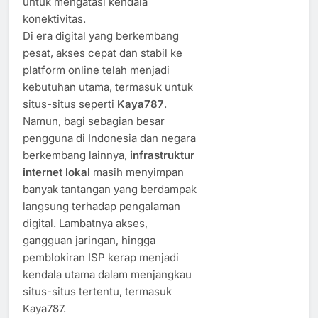
untuk mengatasi kendala
konektivitas.
Di era digital yang berkembang
pesat, akses cepat dan stabil ke
platform online telah menjadi
kebutuhan utama, termasuk untuk
situs-situs seperti
Kaya787
.
Namun, bagi sebagian besar
pengguna di Indonesia dan negara
berkembang lainnya,
infrastruktur
internet lokal
masih menyimpan
banyak tantangan yang berdampak
langsung terhadap pengalaman
digital. Lambatnya akses,
gangguan jaringan, hingga
pemblokiran ISP kerap menjadi
kendala utama dalam menjangkau
situs-situs tertentu, termasuk
Kaya787.