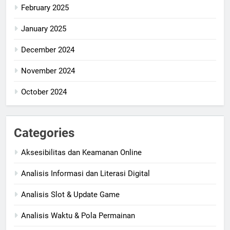
February 2025
January 2025
December 2024
November 2024
October 2024
Categories
Aksesibilitas dan Keamanan Online
Analisis Informasi dan Literasi Digital
Analisis Slot & Update Game
Analisis Waktu & Pola Permainan