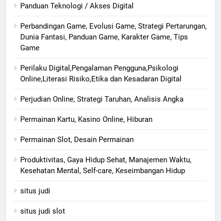
Panduan Teknologi / Akses Digital
Perbandingan Game, Evolusi Game, Strategi Pertarungan,
Dunia Fantasi, Panduan Game, Karakter Game, Tips
Game
Perilaku Digital,Pengalaman Pengguna,Psikologi
Online,Literasi Risiko,Etika dan Kesadaran Digital
Perjudian Online, Strategi Taruhan, Analisis Angka
Permainan Kartu, Kasino Online, Hiburan
Permainan Slot, Desain Permainan
Produktivitas, Gaya Hidup Sehat, Manajemen Waktu,
Kesehatan Mental, Self-care, Keseimbangan Hidup
situs judi
situs judi slot