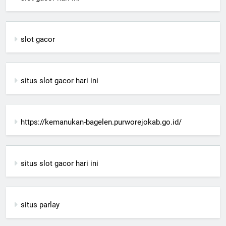
slot gacor
situs slot gacor hari ini
https://kemanukan-bagelen.purworejokab.go.id/
situs slot gacor hari ini
situs parlay