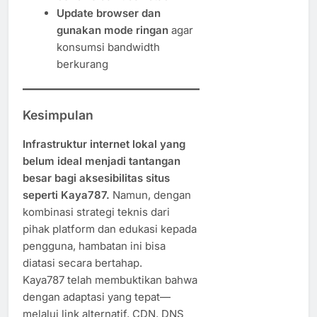
Update browser dan
gunakan mode ringan
agar
konsumsi bandwidth
berkurang
Kesimpulan
Infrastruktur internet lokal yang
belum ideal menjadi tantangan
besar bagi aksesibilitas situs
seperti Kaya787.
Namun, dengan
kombinasi strategi teknis dari
pihak platform dan edukasi kepada
pengguna, hambatan ini bisa
diatasi secara bertahap.
Kaya787 telah membuktikan bahwa
dengan adaptasi yang tepat—
melalui link alternatif, CDN, DNS