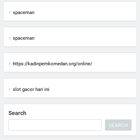
spaceman
spaceman
https://kadinpemkomedan.org/online/
slot gacor hari ini
Search
SEARCH