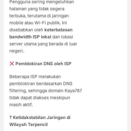
Pengguna sering mengeluhkan
halaman yang tidak segera
terbuka, terutama di jaringan
mobile atau Wi-Fi publik. Ini
disebabkan oleh
keterbatasan
bandwidth ISP lokal
dan lokasi
server utama yang berada di luar
negeri.
Pemblokiran DNS oleh ISP
Beberapa ISP melakukan
pemblokiran berdasarkan DNS
filtering, sehingga domain Kaya787
tidak dapat diakses meskipun
masih aktif.
?
Ketidakstabilan Jaringan di
Wilayah Terpencil