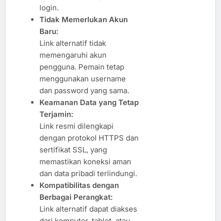
login.
Tidak Memerlukan Akun
Baru:
Link alternatif tidak
memengaruhi akun
pengguna. Pemain tetap
menggunakan username
dan password yang sama.
Keamanan Data yang Tetap
Terjamin:
Link resmi dilengkapi
dengan protokol HTTPS dan
sertifikat SSL, yang
memastikan koneksi aman
dan data pribadi terlindungi.
Kompatibilitas dengan
Berbagai Perangkat:
Link alternatif dapat diakses
dari komputer, tablet, atau