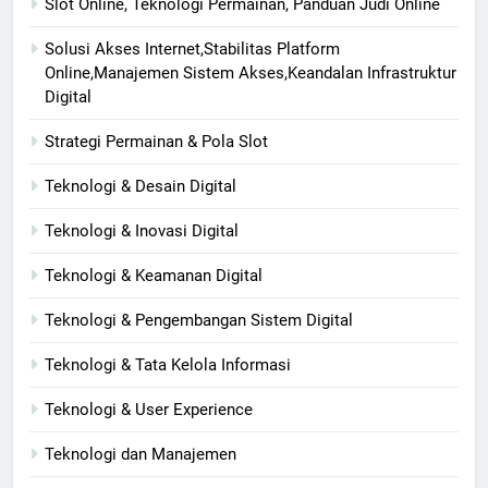
Slot Online, Teknologi Permainan, Panduan Judi Online
Solusi Akses Internet,Stabilitas Platform
Online,Manajemen Sistem Akses,Keandalan Infrastruktur
Digital
Strategi Permainan & Pola Slot
Teknologi & Desain Digital
Teknologi & Inovasi Digital
Teknologi & Keamanan Digital
Teknologi & Pengembangan Sistem Digital
Teknologi & Tata Kelola Informasi
Teknologi & User Experience
Teknologi dan Manajemen