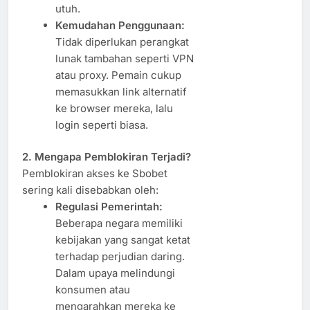
utuh.
Kemudahan Penggunaan:
Tidak diperlukan perangkat
lunak tambahan seperti VPN
atau proxy. Pemain cukup
memasukkan link alternatif
ke browser mereka, lalu
login seperti biasa.
2. Mengapa Pemblokiran Terjadi?
Pemblokiran akses ke Sbobet
sering kali disebabkan oleh:
Regulasi Pemerintah:
Beberapa negara memiliki
kebijakan yang sangat ketat
terhadap perjudian daring.
Dalam upaya melindungi
konsumen atau
mengarahkan mereka ke