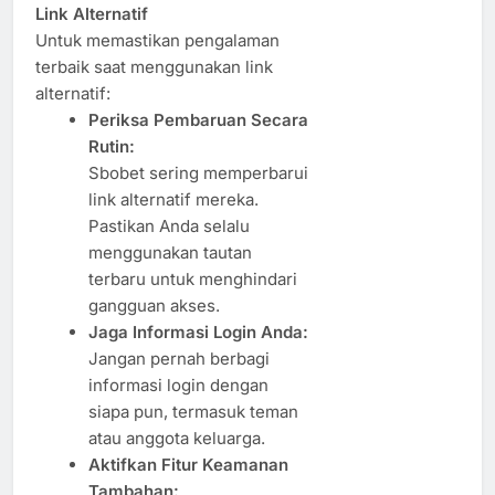
Link Alternatif
Untuk memastikan pengalaman
terbaik saat menggunakan link
alternatif:
Periksa Pembaruan Secara
Rutin:
Sbobet sering memperbarui
link alternatif mereka.
Pastikan Anda selalu
menggunakan tautan
terbaru untuk menghindari
gangguan akses.
Jaga Informasi Login Anda:
Jangan pernah berbagi
informasi login dengan
siapa pun, termasuk teman
atau anggota keluarga.
Aktifkan Fitur Keamanan
Tambahan: