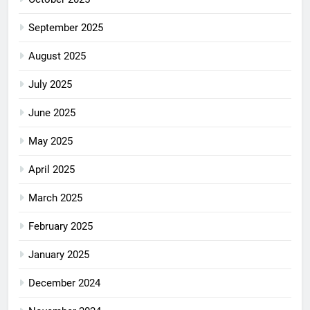
September 2025
August 2025
July 2025
June 2025
May 2025
April 2025
March 2025
February 2025
January 2025
December 2024