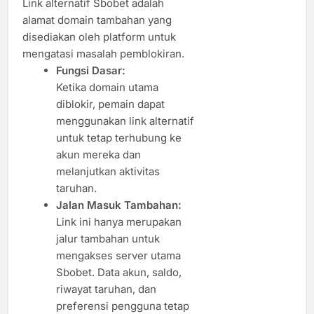
Link alternatif Sbobet adalah
alamat domain tambahan yang
disediakan oleh platform untuk
mengatasi masalah pemblokiran.
Fungsi Dasar:
Ketika domain utama
diblokir, pemain dapat
menggunakan link alternatif
untuk tetap terhubung ke
akun mereka dan
melanjutkan aktivitas
taruhan.
Jalan Masuk Tambahan:
Link ini hanya merupakan
jalur tambahan untuk
mengakses server utama
Sbobet. Data akun, saldo,
riwayat taruhan, dan
preferensi pengguna tetap