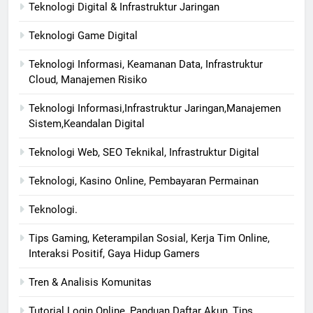
Teknologi Digital & Infrastruktur Jaringan
Teknologi Game Digital
Teknologi Informasi, Keamanan Data, Infrastruktur
Cloud, Manajemen Risiko
Teknologi Informasi,Infrastruktur Jaringan,Manajemen
Sistem,Keandalan Digital
Teknologi Web, SEO Teknikal, Infrastruktur Digital
Teknologi, Kasino Online, Pembayaran Permainan
Teknologi.
Tips Gaming, Keterampilan Sosial, Kerja Tim Online,
Interaksi Positif, Gaya Hidup Gamers
Tren & Analisis Komunitas
Tutorial Login Online, Panduan Daftar Akun, Tips