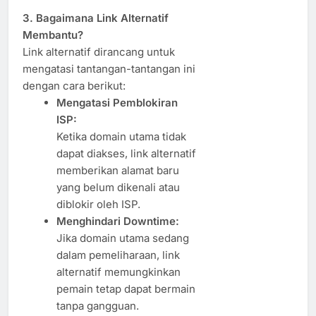
3. Bagaimana Link Alternatif
Membantu?
Link alternatif dirancang untuk
mengatasi tantangan-tantangan ini
dengan cara berikut:
Mengatasi Pemblokiran
ISP:
Ketika domain utama tidak
dapat diakses, link alternatif
memberikan alamat baru
yang belum dikenali atau
diblokir oleh ISP.
Menghindari Downtime:
Jika domain utama sedang
dalam pemeliharaan, link
alternatif memungkinkan
pemain tetap dapat bermain
tanpa gangguan.