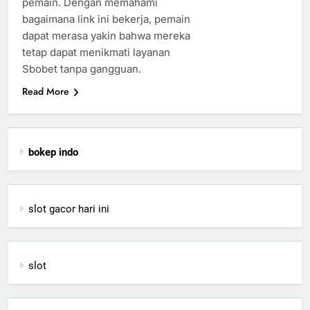
pemain. Dengan memahami
bagaimana link ini bekerja, pemain
dapat merasa yakin bahwa mereka
tetap dapat menikmati layanan
Sbobet tanpa gangguan.
Read More
bokep indo
slot gacor hari ini
slot