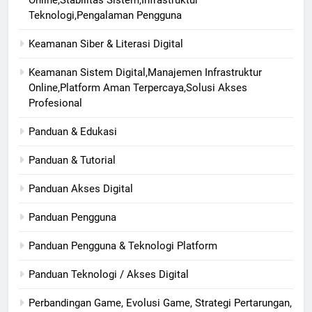
Online,Stabilitas Sistem,Infrastruktur
Teknologi,Pengalaman Pengguna
Keamanan Siber & Literasi Digital
Keamanan Sistem Digital,Manajemen Infrastruktur
Online,Platform Aman Terpercaya,Solusi Akses
Profesional
Panduan & Edukasi
Panduan & Tutorial
Panduan Akses Digital
Panduan Pengguna
Panduan Pengguna & Teknologi Platform
Panduan Teknologi / Akses Digital
Perbandingan Game, Evolusi Game, Strategi Pertarungan,