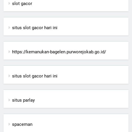
slot gacor
situs slot gacor hari ini
https://kemanukan-bagelen.purworejokab.go.id/
situs slot gacor hari ini
situs parlay
spaceman