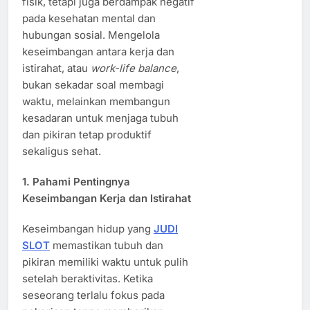
fisik, tetapi juga berdampak negatif
pada kesehatan mental dan
hubungan sosial. Mengelola
keseimbangan antara kerja dan
istirahat, atau
work-life balance
,
bukan sekadar soal membagi
waktu, melainkan membangun
kesadaran untuk menjaga tubuh
dan pikiran tetap produktif
sekaligus sehat.
1. Pahami Pentingnya
Keseimbangan Kerja dan Istirahat
Keseimbangan hidup yang
JUDI
SLOT
memastikan tubuh dan
pikiran memiliki waktu untuk pulih
setelah beraktivitas. Ketika
seseorang terlalu fokus pada