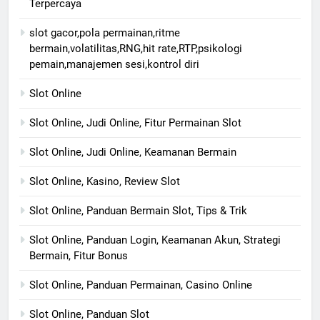
Terpercaya
slot gacor,pola permainan,ritme
bermain,volatilitas,RNG,hit rate,RTP,psikologi
pemain,manajemen sesi,kontrol diri
Slot Online
Slot Online, Judi Online, Fitur Permainan Slot
Slot Online, Judi Online, Keamanan Bermain
Slot Online, Kasino, Review Slot
Slot Online, Panduan Bermain Slot, Tips & Trik
Slot Online, Panduan Login, Keamanan Akun, Strategi
Bermain, Fitur Bonus
Slot Online, Panduan Permainan, Casino Online
Slot Online, Panduan Slot