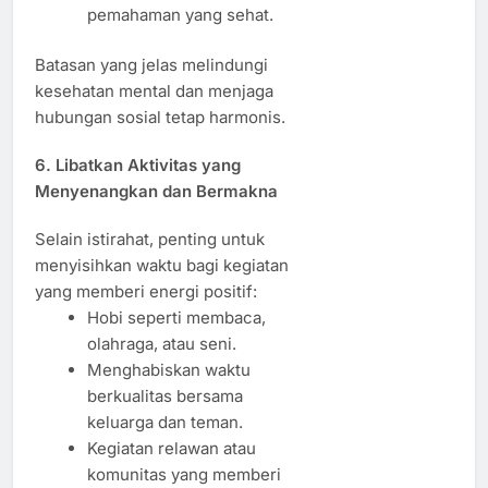
pemahaman yang sehat.
Batasan yang jelas melindungi
kesehatan mental dan menjaga
hubungan sosial tetap harmonis.
6. Libatkan Aktivitas yang
Menyenangkan dan Bermakna
Selain istirahat, penting untuk
menyisihkan waktu bagi kegiatan
yang memberi energi positif:
Hobi seperti membaca,
olahraga, atau seni.
Menghabiskan waktu
berkualitas bersama
keluarga dan teman.
Kegiatan relawan atau
komunitas yang memberi