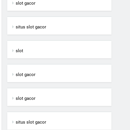
slot gacor
situs slot gacor
slot
slot gacor
slot gacor
situs slot gacor