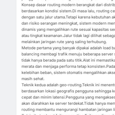
Konsep dasar routing modern berangkat dari distribu
berdasarkan kondisi sistem.Di masa lalu, routing c
dengan satu jalur utama.Tetapi karena kebutuhan 
dan risiko serangan meningkat, sistem modern me
dinamis yang mengalihkan rute sesuai kapasitas se
atau tingkat keamanan.Jalur tidak lagi dilihat sebagai
melainkan jaringan rute yang saling terhubung.
Metode pertama yang banyak dipakai adalah load b
balancing membagi trafik menuju beberapa server
tidak hanya berada pada satu titik.Alat ini memastik
merata dan menjaga performa tetap konsisten.Pada 
kelebihan beban, sistem otomatis mengalihkan akses
masih sehat.
Teknik kedua adalah geo-routing.Teknik ini menentu
berdasarkan lokasi geografis pengguna sehingga k
cepat dan minim latensi.Pengguna yang mengakses 
akan diarahkan ke server terdekat.Tidak hanya me
routing membantu mengurangi hambatan jaringan li