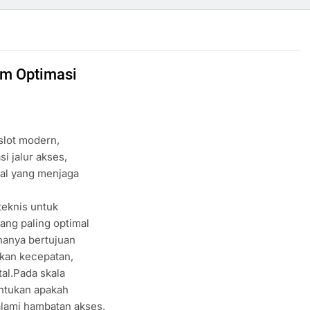
am Optimasi
slot modern,
i jalur akses,
tal yang menjaga
teknis untuk
ang paling optimal
hanya bertujuan
ikan kecepatan,
tal.Pada skala
entukan apakah
alami hambatan akses.