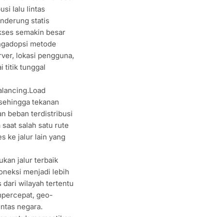
si lalu lintas
enderung statis
akses semakin besar
ngadopsi metode
rver, lokasi pengguna,
 titik tunggal
alancing.Load
 sehingga tekanan
an beban terdistribusi
saat salah satu rute
 ke jalur lain yang
kan jalur terbaik
oneksi menjadi lebih
dari wilayah tertentu
mpercepat, geo-
ntas negara.