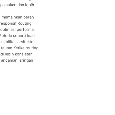
ipalsukan dan lebih
rn memainkan peran
responsif.Routing
 optimasi performa,
Metode seperti load
sibilitas arsitektur
autan.Ketika routing
adi lebih konsisten
n ancaman jaringan