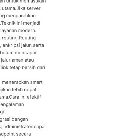
akan untuk memastikan
k utama.Jika server
sung mengarahkan
Teknik ini menjadi
a layanan modern.
 routing.Routing
enkripsi jalur, serta
sebelum mencapai
 jalur aman atau
ink tetap bersih dari
em menerapkan smart
jikan lebih cepat
ma.Cara ini efektif
pengalaman
gi.
grasi dengan
, administrator dapat
endpoint secara