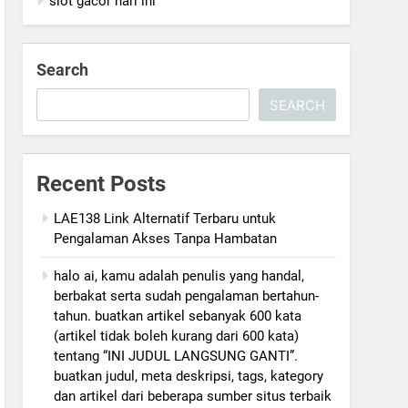
slot gacor hari ini
Search
SEARCH
Recent Posts
LAE138 Link Alternatif Terbaru untuk
Pengalaman Akses Tanpa Hambatan
halo ai, kamu adalah penulis yang handal,
berbakat serta sudah pengalaman bertahun-
tahun. buatkan artikel sebanyak 600 kata
(artikel tidak boleh kurang dari 600 kata)
tentang “INI JUDUL LANGSUNG GANTI”.
buatkan judul, meta deskripsi, tags, kategory
dan artikel dari beberapa sumber situs terbaik