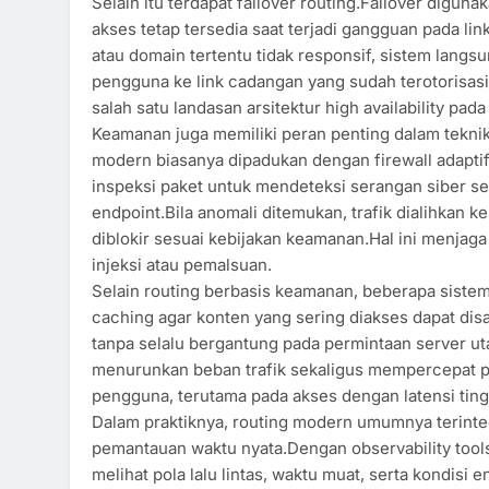
Selain itu terdapat failover routing.Failover digun
akses tetap tersedia saat terjadi gangguan pada lin
atau domain tertentu tidak responsif, sistem lang
pengguna ke link cadangan yang sudah terotorisasi.
salah satu landasan arsitektur high availability pad
Keamanan juga memiliki peran penting dalam teknik
modern biasanya dipadukan dengan firewall adaptif, 
inspeksi paket untuk mendeteksi serangan siber 
endpoint.Bila anomali ditemukan, trafik dialihkan ke
diblokir sesuai kebijakan keamanan.Hal ini menjaga l
injeksi atau pemalsuan.
Selain routing berbasis keamanan, beberapa sist
caching agar konten yang sering diakses dapat disa
tanpa selalu bergantung pada permintaan server uta
menurunkan beban trafik sekaligus mempercepat 
pengguna, terutama pada akses dengan latensi ting
Dalam praktiknya, routing modern umumnya terinte
pemantauan waktu nyata.Dengan observability tools
melihat pola lalu lintas, waktu muat, serta kondisi 