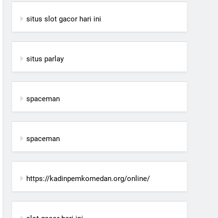
situs slot gacor hari ini
situs parlay
spaceman
spaceman
https://kadinpemkomedan.org/online/