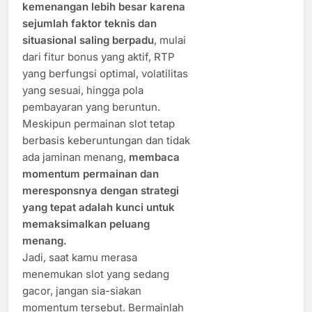
kemenangan lebih besar karena
sejumlah faktor teknis dan
situasional saling berpadu
, mulai
dari fitur bonus yang aktif, RTP
yang berfungsi optimal, volatilitas
yang sesuai, hingga pola
pembayaran yang beruntun.
Meskipun permainan slot tetap
berbasis keberuntungan dan tidak
ada jaminan menang,
membaca
momentum permainan dan
meresponsnya dengan strategi
yang tepat adalah kunci untuk
memaksimalkan peluang
menang.
Jadi, saat kamu merasa
menemukan slot yang sedang
gacor, jangan sia-siakan
momentum tersebut. Bermainlah