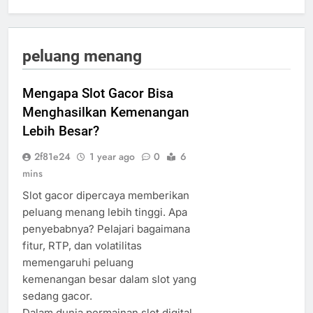
peluang menang
Mengapa Slot Gacor Bisa
Menghasilkan Kemenangan
Lebih Besar?
2f81e24
1 year ago
0
6
mins
Slot gacor dipercaya memberikan
peluang menang lebih tinggi. Apa
penyebabnya? Pelajari bagaimana
fitur, RTP, dan volatilitas
memengaruhi peluang
kemenangan besar dalam slot yang
sedang gacor.
Dalam dunia permainan slot digital,