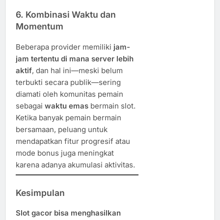
6.
Kombinasi Waktu dan
Momentum
Beberapa provider memiliki
jam-
jam tertentu di mana server lebih
aktif
, dan hal ini—meski belum
terbukti secara publik—sering
diamati oleh komunitas pemain
sebagai
waktu emas
bermain slot.
Ketika banyak pemain bermain
bersamaan, peluang untuk
mendapatkan fitur progresif atau
mode bonus juga meningkat
karena adanya akumulasi aktivitas.
Kesimpulan
Slot gacor bisa menghasilkan