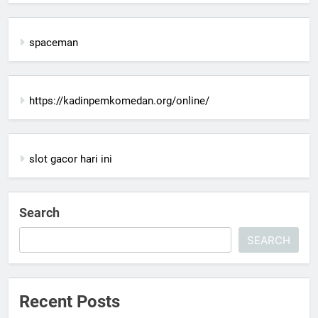
spaceman
https://kadinpemkomedan.org/online/
slot gacor hari ini
Search
SEARCH
Recent Posts