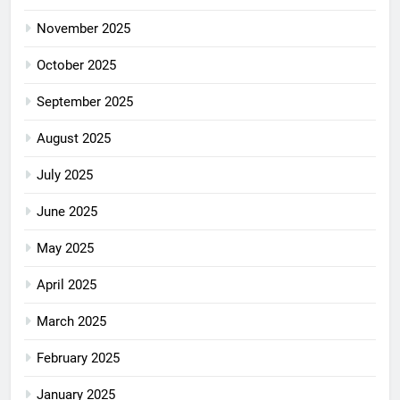
November 2025
October 2025
September 2025
August 2025
July 2025
June 2025
May 2025
April 2025
March 2025
February 2025
January 2025