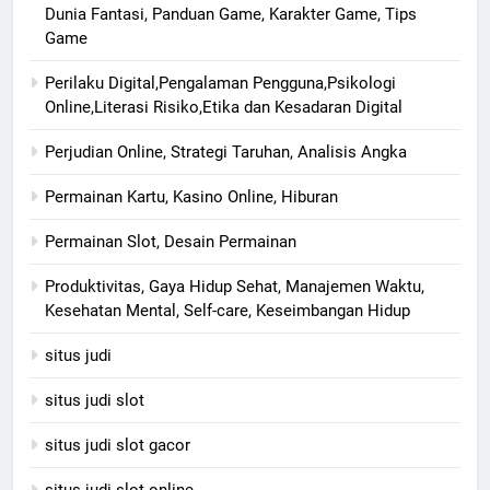
Dunia Fantasi, Panduan Game, Karakter Game, Tips
Game
Perilaku Digital,Pengalaman Pengguna,Psikologi
Online,Literasi Risiko,Etika dan Kesadaran Digital
Perjudian Online, Strategi Taruhan, Analisis Angka
Permainan Kartu, Kasino Online, Hiburan
Permainan Slot, Desain Permainan
Produktivitas, Gaya Hidup Sehat, Manajemen Waktu,
Kesehatan Mental, Self-care, Keseimbangan Hidup
situs judi
situs judi slot
situs judi slot gacor