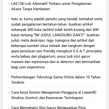
LAE138 Link Alternatif Terbaru untuk Pengalaman
Akses Tanpa Hambatan
halo ai, kamu adalah penulis yang handal, berbakat serta
sudah pengalaman bertahun-tahun. buatkan artikel
sebanyak 600 kata (artikel tidak boleh kurang dari 600
kata) tentang “INI JUDUL LANGSUNG GANTI”. buatkan
judul, meta deskripsi, tags, kategory dan artikel dari
beberapa sumber situs terbaik dan rangkum dengan
gaya penulisan seo friendly mengikuti E-E-A-T principles
serta bebas dari plagiarism, unsur judi slot gacor
maxwin dan sejenisnya dan ai detector dan bermanfaat
bagi user experience.
Perkembangan Teknologi Game Online dalam 10 Tahun
Terakhir
Cara Kerja Sistem Manajemen Pengguna di Lebah4D:
Struktur, Kontrol, dan Keamanan Terintegrasi
Cara Memahami Slot Gacor Berdasarkan Pola