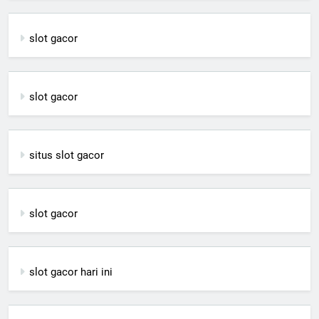
slot gacor
slot gacor
situs slot gacor
slot gacor
slot gacor hari ini