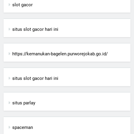
slot gacor
situs slot gacor hari ini
https://kemanukan-bagelen.purworejokab.go.id/
situs slot gacor hari ini
situs parlay
spaceman