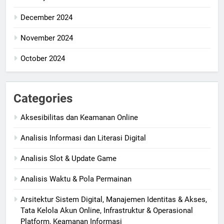
December 2024
November 2024
October 2024
Categories
Aksesibilitas dan Keamanan Online
Analisis Informasi dan Literasi Digital
Analisis Slot & Update Game
Analisis Waktu & Pola Permainan
Arsitektur Sistem Digital, Manajemen Identitas & Akses,
Tata Kelola Akun Online, Infrastruktur & Operasional
Platform, Keamanan Informasi