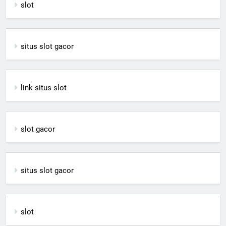
slot
situs slot gacor
link situs slot
slot gacor
situs slot gacor
slot