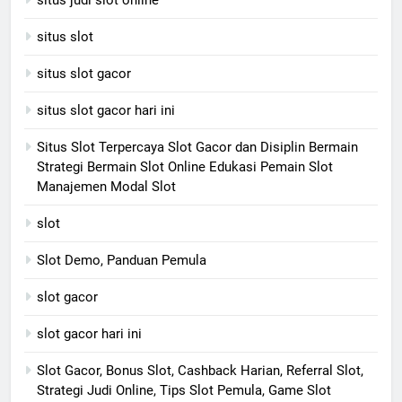
situs judi slot online
situs slot
situs slot gacor
situs slot gacor hari ini
Situs Slot Terpercaya Slot Gacor dan Disiplin Bermain
Strategi Bermain Slot Online Edukasi Pemain Slot
Manajemen Modal Slot
slot
Slot Demo, Panduan Pemula
slot gacor
slot gacor hari ini
Slot Gacor, Bonus Slot, Cashback Harian, Referral Slot,
Strategi Judi Online, Tips Slot Pemula, Game Slot