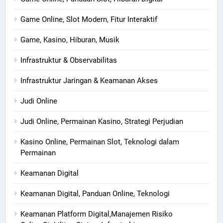
Game Online, Slot Modern, Fitur Interaktif
Game, Kasino, Hiburan, Musik
Infrastruktur & Observabilitas
Infrastruktur Jaringan & Keamanan Akses
Judi Online
Judi Online, Permainan Kasino, Strategi Perjudian
Kasino Online, Permainan Slot, Teknologi dalam
Permainan
Keamanan Digital
Keamanan Digital, Panduan Online, Teknologi
Keamanan Platform Digital,Manajemen Risiko