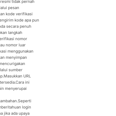
 resmi tidak pernah
lalui pesan
n kode verifikasi
Mengirim kode apa pun
nda secara penuh
pkan langkah
rifikasi nomor
tau nomor luar
nikasi menggunakan
rkan menyimpan
 mencurigakan
lalui sumber
App.Masukkan URL
tersedia.Cara ini
ain menyerupai
 tambahan.Seperti
emberitahuan login
a jika ada upaya