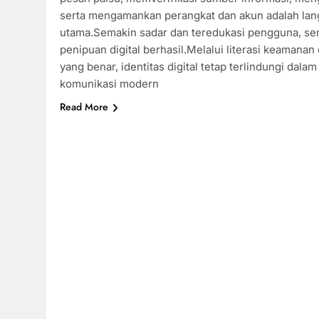
serta mengamankan perangkat dan akun adalah lan
utama.Semakin sadar dan teredukasi pengguna, se
penipuan digital berhasil.Melalui literasi keamanan
yang benar, identitas digital tetap terlindungi dala
komunikasi modern
Read More