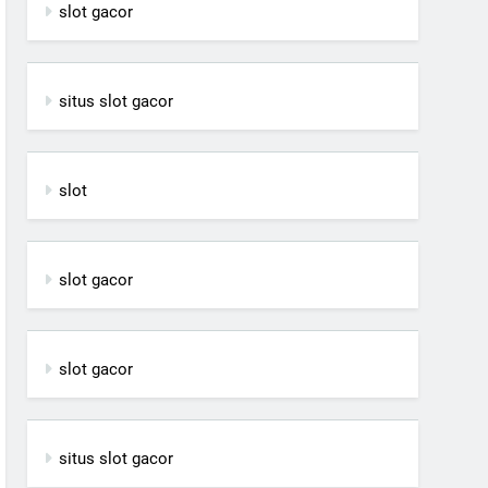
slot gacor
situs slot gacor
slot
slot gacor
slot gacor
situs slot gacor