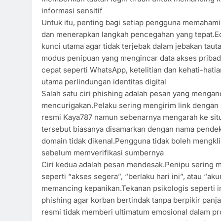
informasi sensitif
Untuk itu, penting bagi setiap pengguna memahami
dan menerapkan langkah pencegahan yang tepat.Edu
kunci utama agar tidak terjebak dalam jebakan tau
modus penipuan yang mengincar data akses pribad
cepat seperti WhatsApp, ketelitian dan kehati-hati
utama perlindungan identitas digital
Salah satu ciri phishing adalah pesan yang mengan
mencurigakan.Pelaku sering mengirim link dengan
resmi Kaya787 namun sebenarnya mengarah ke situ
tersebut biasanya disamarkan dengan nama pendek,
domain tidak dikenal.Pengguna tidak boleh mengkli
sebelum memverifikasi sumbernya
Ciri kedua adalah pesan mendesak.Penipu sering 
seperti “akses segera”, “berlaku hari ini”, atau “ak
memancing kepanikan.Tekanan psikologis seperti ini
phishing agar korban bertindak tanpa berpikir panj
resmi tidak memberi ultimatum emosional dalam pr