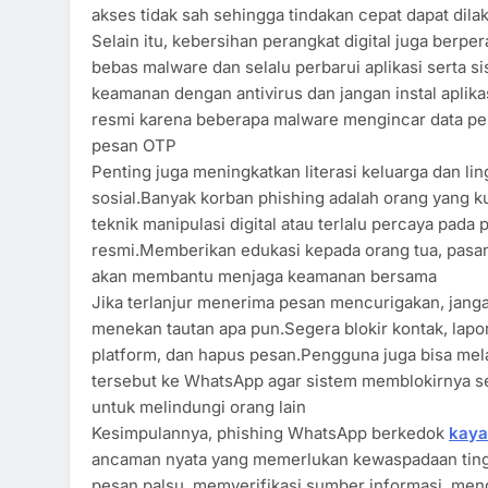
akses tidak sah sehingga tindakan cepat dapat dila
Selain itu, kebersihan perangkat digital juga berpe
bebas malware dan selalu perbarui aplikasi serta s
keamanan dengan antivirus dan jangan instal aplika
resmi karena beberapa malware mengincar data p
pesan OTP
Penting juga meningkatkan literasi keluarga dan li
sosial.Banyak korban phishing adalah orang yang
teknik manipulasi digital atau terlalu percaya pada 
resmi.Memberikan edukasi kepada orang tua, pasan
akan membantu menjaga keamanan bersama
Jika terlanjur menerima pesan mencurigakan, jang
menekan tautan apa pun.Segera blokir kontak, lapo
platform, dan hapus pesan.Pengguna juga bisa me
tersebut ke WhatsApp agar sistem memblokirnya 
untuk melindungi orang lain
Kesimpulannya, phishing WhatsApp berkedok
kaya
ancaman nyata yang memerlukan kewaspadaan tingg
pesan palsu, memverifikasi sumber informasi, meng