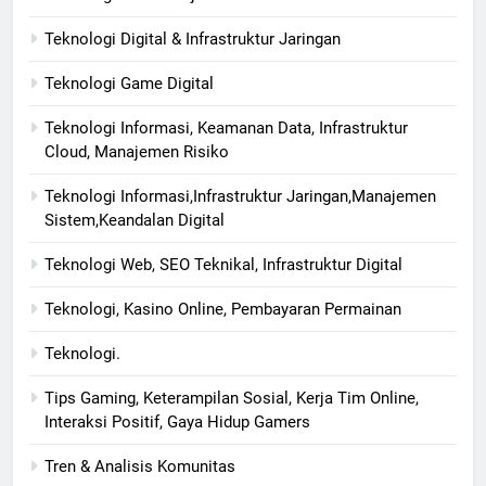
Teknologi Digital & Infrastruktur Jaringan
Teknologi Game Digital
Teknologi Informasi, Keamanan Data, Infrastruktur
Cloud, Manajemen Risiko
Teknologi Informasi,Infrastruktur Jaringan,Manajemen
Sistem,Keandalan Digital
Teknologi Web, SEO Teknikal, Infrastruktur Digital
Teknologi, Kasino Online, Pembayaran Permainan
Teknologi.
Tips Gaming, Keterampilan Sosial, Kerja Tim Online,
Interaksi Positif, Gaya Hidup Gamers
Tren & Analisis Komunitas