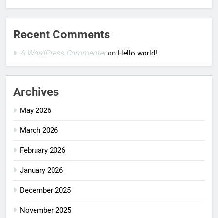
Recent Comments
A WordPress Commenter
on
Hello world!
Archives
May 2026
March 2026
February 2026
January 2026
December 2025
November 2025