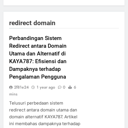
redirect domain
Perbandingan Sistem
Redirect antara Domain
Utama dan Alternatif di
KAYA787: Efisiensi dan
Dampaknya terhadap
Pengalaman Pengguna
2f81e24
1 year ago
0
6
mins
Telusuri perbedaan sistem
redirect antara domain utama dan
domain alternatif KAYA787. Artikel
ini membahas dampaknya terhadap