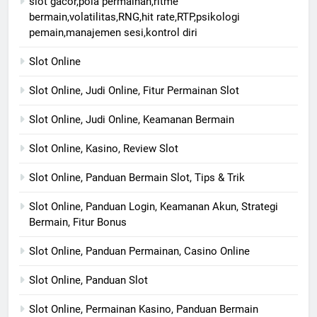
slot gacor,pola permainan,ritme
bermain,volatilitas,RNG,hit rate,RTP,psikologi
pemain,manajemen sesi,kontrol diri
Slot Online
Slot Online, Judi Online, Fitur Permainan Slot
Slot Online, Judi Online, Keamanan Bermain
Slot Online, Kasino, Review Slot
Slot Online, Panduan Bermain Slot, Tips & Trik
Slot Online, Panduan Login, Keamanan Akun, Strategi
Bermain, Fitur Bonus
Slot Online, Panduan Permainan, Casino Online
Slot Online, Panduan Slot
Slot Online, Permainan Kasino, Panduan Bermain