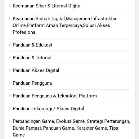
Keamanan Siber & Literasi Digital
Keamanan Sistem Digital,Manajemen Infrastruktur
Online,Platform Aman Terpercaya,Solusi Akses
Profesional
Panduan & Edukasi
Panduan & Tutorial
Panduan Akses Digital
Panduan Pengguna
Panduan Pengguna & Teknologi Platform
Panduan Teknologi / Akses Digital
Perbandingan Game, Evolusi Game, Strategi Pertarungan,
Dunia Fantasi, Panduan Game, Karakter Game, Tips
Game