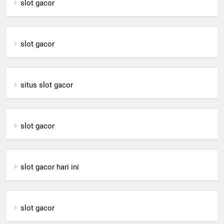
slot gacor
slot gacor
situs slot gacor
slot gacor
slot gacor hari ini
slot gacor