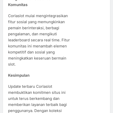
Komunitas
Corlaslot mulai mengintegrasikan
fitur sosial yang memungkinkan
pemain berinteraksi, berbagi
pengalaman, dan mengikuti
leaderboard secara real time. Fitur
komunitas ini menambah elemen
kompetitif dan sosial yang
meningkatkan keseruan bermain
slot.
Kesimpulan
Update terbaru Corlaslot
membuktikan komitmen situs ini
untuk terus berkembang dan
memberikan layanan terbaik bagi
penggunanya. Dengan koleksi