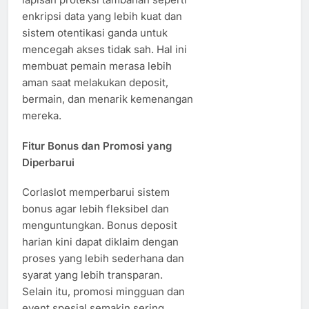
enkripsi data yang lebih kuat dan
sistem otentikasi ganda untuk
mencegah akses tidak sah. Hal ini
membuat pemain merasa lebih
aman saat melakukan deposit,
bermain, dan menarik kemenangan
mereka.
Fitur Bonus dan Promosi yang
Diperbarui
Corlaslot memperbarui sistem
bonus agar lebih fleksibel dan
menguntungkan. Bonus deposit
harian kini dapat diklaim dengan
proses yang lebih sederhana dan
syarat yang lebih transparan.
Selain itu, promosi mingguan dan
event spesial semakin sering