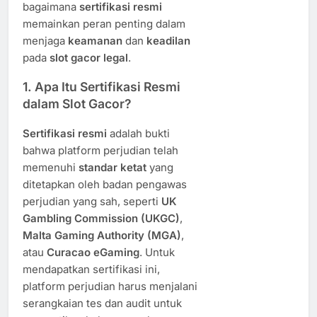
bagaimana
sertifikasi resmi
memainkan peran penting dalam
menjaga
keamanan
dan
keadilan
pada
slot gacor legal
.
1. Apa Itu Sertifikasi Resmi
dalam Slot Gacor?
Sertifikasi resmi
adalah bukti
bahwa platform perjudian telah
memenuhi
standar ketat
yang
ditetapkan oleh badan pengawas
perjudian yang sah, seperti
UK
Gambling Commission (UKGC)
,
Malta Gaming Authority (MGA)
,
atau
Curacao eGaming
. Untuk
mendapatkan sertifikasi ini,
platform perjudian harus menjalani
serangkaian tes dan audit untuk