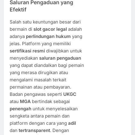
Saluran Pengaduan yang
Efektif
Salah satu keuntungan besar dari
bermain di
slot gacor legal
adalah
adanya
perlindungan hukum
yang
jelas. Platform yang memiliki
sertifikasi resmi
diwajibkan untuk
menyediakan
saluran pengaduan
yang dapat diandalkan bagi pemain
yang merasa dirugikan atau
mengalami masalah terkait
permainan atau pembayaran.
Badan pengawas seperti
UKGC
atau
MGA
bertindak sebagai
penengah
untuk menyelesaikan
sengketa antara pemain dan
platform dengan cara yang
adil
dan
tertransparent
. Dengan