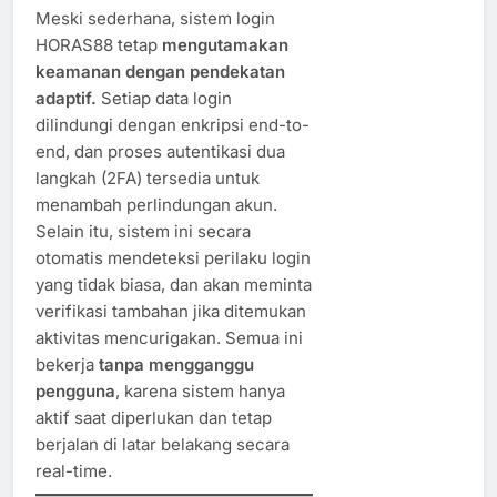
Meski sederhana, sistem login
HORAS88 tetap
mengutamakan
keamanan dengan pendekatan
adaptif.
Setiap data login
dilindungi dengan enkripsi end-to-
end, dan proses autentikasi dua
langkah (2FA) tersedia untuk
menambah perlindungan akun.
Selain itu, sistem ini secara
otomatis mendeteksi perilaku login
yang tidak biasa, dan akan meminta
verifikasi tambahan jika ditemukan
aktivitas mencurigakan. Semua ini
bekerja
tanpa mengganggu
pengguna
, karena sistem hanya
aktif saat diperlukan dan tetap
berjalan di latar belakang secara
real-time.