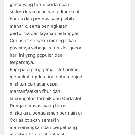
game yang terus bertambah,
sistem keamanan yang diperkuat,
bonus dan promosi yang lebih
menarik, serta peningkatan
performa dan layanan pelanggan,
Corlaslot semakin menegaskan
posisinya sebagai situs slot gacor
hari ini yang populer dan
terpercaya.
Bagi para penggemar slot online,
mengikuti update ini tentu menjadi
nilai tambah agar dapat
memanfaatkan fitur dan
kesempatan terbaik dari Corlaslot.
Dengan inovasi yang terus
dilakukan, pengalaman bermain di
Corlaslot akan semakin
menyenangkan dan berpeluang
memberikan hasil optimal.