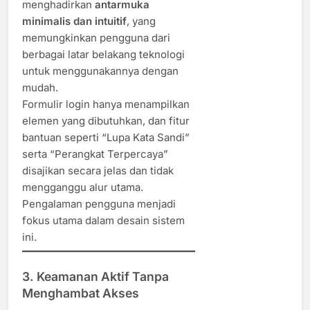
menghadirkan
antarmuka
minimalis dan intuitif
, yang
memungkinkan pengguna dari
berbagai latar belakang teknologi
untuk menggunakannya dengan
mudah.
Formulir login hanya menampilkan
elemen yang dibutuhkan, dan fitur
bantuan seperti “Lupa Kata Sandi”
serta “Perangkat Terpercaya”
disajikan secara jelas dan tidak
mengganggu alur utama.
Pengalaman pengguna menjadi
fokus utama dalam desain sistem
ini.
3. Keamanan Aktif Tanpa
Menghambat Akses