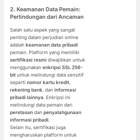
2. Keamanan Data Pemain:
Perlindungan dari Ancaman
Salah satu aspek yang sangat
penting dalam perjudian online
adalah
keamanan data pribadi
pemain. Platform yang memiliki
sertifikasi resmi
diwajibkan untuk
menggunakan
enkripsi SSL 256-
bit
untuk melindungi data sensitif
seperti
nomor kartu kredit
,
rekening bank
, dan
informasi
pribadi lainnya
. Enkripsi ini
melindungi data pemain dari
peretasan
dan
penyalahgunaan
informasi pribadi
.
Selain itu, sertifikasi juga
mengharuskan platform untuk