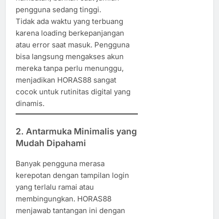
pengguna sedang tinggi.
Tidak ada waktu yang terbuang
karena loading berkepanjangan
atau error saat masuk. Pengguna
bisa langsung mengakses akun
mereka tanpa perlu menunggu,
menjadikan HORAS88 sangat
cocok untuk rutinitas digital yang
dinamis.
2. Antarmuka Minimalis yang
Mudah Dipahami
Banyak pengguna merasa
kerepotan dengan tampilan login
yang terlalu ramai atau
membingungkan. HORAS88
menjawab tantangan ini dengan