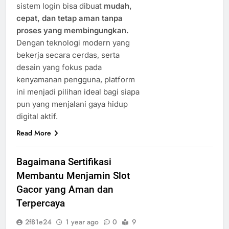
sistem login bisa dibuat
mudah,
cepat, dan tetap aman tanpa
proses yang membingungkan.
Dengan teknologi modern yang
bekerja secara cerdas, serta
desain yang fokus pada
kenyamanan pengguna, platform
ini menjadi pilihan ideal bagi siapa
pun yang menjalani gaya hidup
digital aktif.
Read More
Bagaimana Sertifikasi
Membantu Menjamin Slot
Gacor yang Aman dan
Terpercaya
2f81e24
1 year ago
0
9