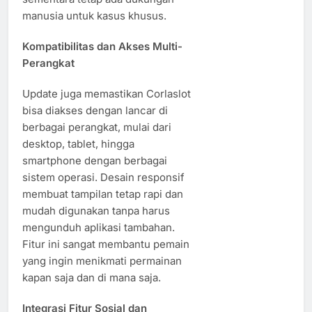
manusia untuk kasus khusus.
Kompatibilitas dan Akses Multi-
Perangkat
Update juga memastikan Corlaslot
bisa diakses dengan lancar di
berbagai perangkat, mulai dari
desktop, tablet, hingga
smartphone dengan berbagai
sistem operasi. Desain responsif
membuat tampilan tetap rapi dan
mudah digunakan tanpa harus
mengunduh aplikasi tambahan.
Fitur ini sangat membantu pemain
yang ingin menikmati permainan
kapan saja dan di mana saja.
Integrasi Fitur Sosial dan