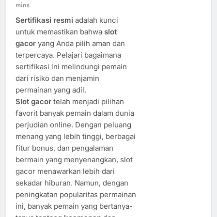
mins
Sertifikasi resmi
adalah kunci
untuk memastikan bahwa
slot
gacor
yang Anda pilih aman dan
terpercaya. Pelajari bagaimana
sertifikasi ini melindungi pemain
dari risiko dan menjamin
permainan yang adil.
Slot gacor
telah menjadi pilihan
favorit banyak pemain dalam dunia
perjudian online. Dengan peluang
menang yang lebih tinggi, berbagai
fitur bonus, dan pengalaman
bermain yang menyenangkan, slot
gacor menawarkan lebih dari
sekadar hiburan. Namun, dengan
peningkatan popularitas permainan
ini, banyak pemain yang bertanya-