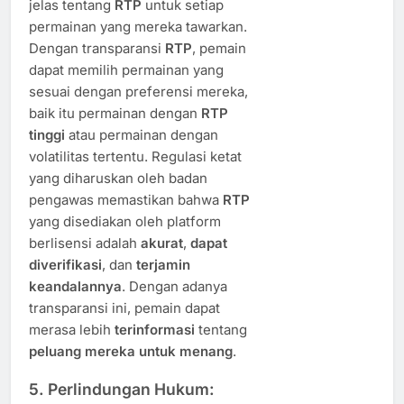
jelas tentang
RTP
untuk setiap
permainan yang mereka tawarkan.
Dengan transparansi
RTP
, pemain
dapat memilih permainan yang
sesuai dengan preferensi mereka,
baik itu permainan dengan
RTP
tinggi
atau permainan dengan
volatilitas tertentu. Regulasi ketat
yang diharuskan oleh badan
pengawas memastikan bahwa
RTP
yang disediakan oleh platform
berlisensi adalah
akurat
,
dapat
diverifikasi
, dan
terjamin
keandalannya
. Dengan adanya
transparansi ini, pemain dapat
merasa lebih
terinformasi
tentang
peluang mereka untuk menang
.
5. Perlindungan Hukum: